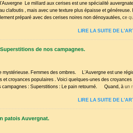
d'Auvergne Le millard aux cerises est une spécialité auvergnate
ufs du poulailler et la farine du grenier. Pas de fioritures ...
u clafoutis , mais avec une texture plus épaisse et généreuse. I
llement préparé avec des cerises noires non dénoyautées, ce qui
 saveur intense et légèrement acidulée. il est facile et rapide à 
LIRE LA SUITE DE L'ART
 cerises. Prévoyez 500 g de cerises noires si possible , la tradit
. Il faut aussi 3 œufs, 250 g de farine, 50g de sucre un verre de
sel et 30 g de beurre. Commencez par équeuter les cerises sa
Superstitions de nos campagnes.
de préférence, passez les sous l'eau rapidement, puis séchez-l
 mystérieuse. Femmes des ombres. L'Auvergne est une régio
ns et croyances populaires . Voici quelques-unes des croyances 
 campagnes : Superstitions : Le pain retourné. Quand, à un 
ives tourne son pain à l’envers, les voisins se hâtent de plante
LIRE LA SUITE DE L'ART
leur fourchette ou leur couteau. Aussitôt que le propriétaire d
t, il remet le pain sur le bon coté, mais il doit payer autant de b
l y a de couteaux ou de fourchettes enfoncées dans le pain.
n patois Auvergnat.
ement d’Ambert). Les quatre chemins. Quand deux chemins 
 et se coupent, leur intersection forme un carrefour qui a un...