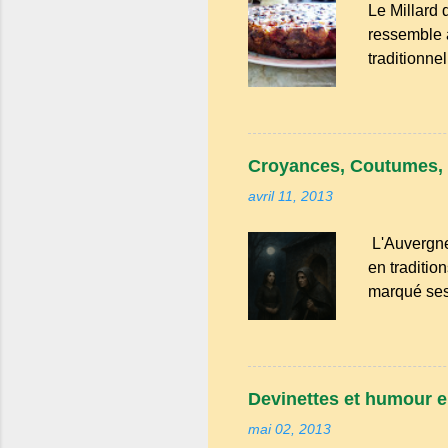
Le Millard 
ferme, les œ
ressemble a
traditionne
confère une
Millard aux
recommande 
pincée de 
Croyances, Coutumes, 
dénoyauter 
avril 11, 2013
un torchon.
L'Auvergne
en traditio
marqué ses
un des conv
le morceau 
s’en aperçoi
de vin qu’i
Devinettes et humour e
(Arrondiss
mai 02, 2013
rencontrent