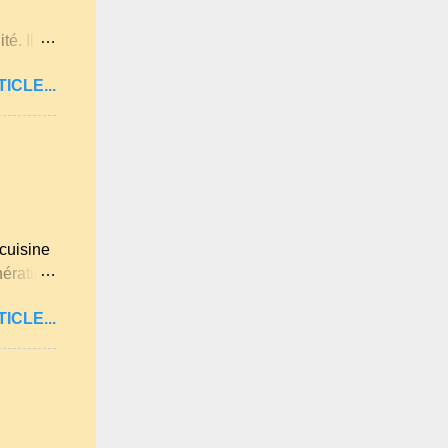
té. Il
e
ICLE...
ises
on des
hiver et
lis
s amis,
 pas
emis
cuisine
nération
 et les
ICLE...
antes et
 de la
c les
uillie
de la