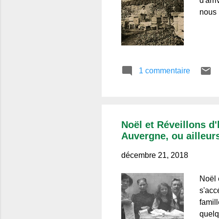
d'arr
nous p
1 commentaire
Noël et Réveillons d
Auvergne, ou ailleur
décembre 21, 2018
Noël 
s'accé
famil
quelq