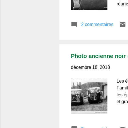
réunis
2 commentaires
Photo ancienne noir e
décembre 18, 2018
Les é
Famil
les é
et gr