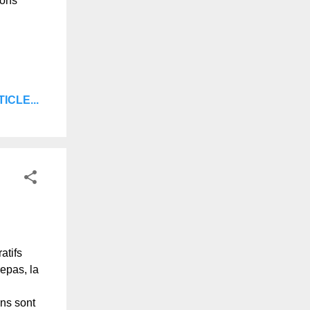
hons
ICLE...
atifs
repas, la
ns sont