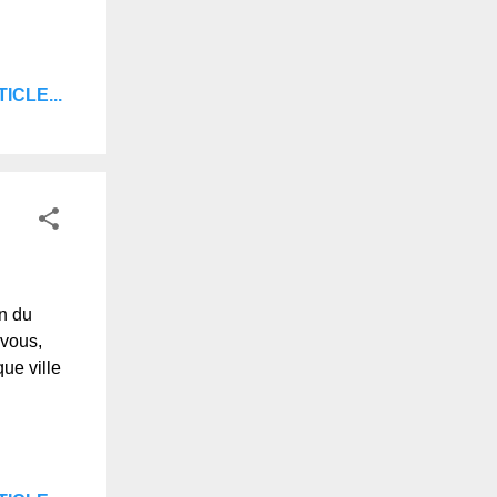
ICLE...
n du
-vous,
que ville