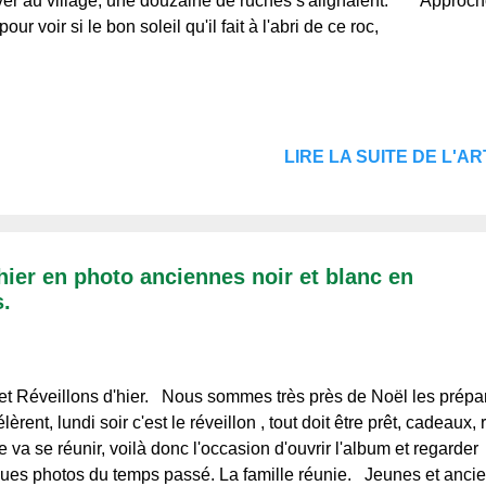
iver au village, une douzaine de ruches s'alignaient. " Approc
our voir si le bon soleil qu'il fait à l'abri de ce roc,
LIRE LA SUITE DE L'ART
'hier en photo anciennes noir et blanc en
s.
et Réveillons d'hier. Nous sommes très près de Noël les prépar
lèrent, lundi soir c'est le réveillon , tout doit être prêt, cadeaux, 
le va se réunir, voilà donc l'occasion d'ouvrir l'album et regarder
ues photos du temps passé. La famille réunie. Jeunes et ancie