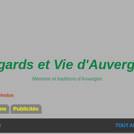
Accéder au contenu principal
ards et Vie d'Auver
Mémoire et traditions d'Auvergne
photos
ine
Publicités
8
TOUT A