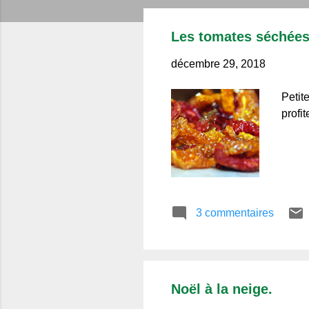
r
t
Les tomates séchées
i
c
décembre 29, 2018
l
Petit
e
profi
s
3 commentaires
Noël à la neige.