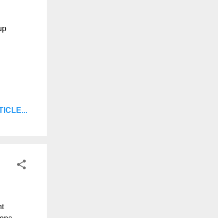
up
ICLE...
nt