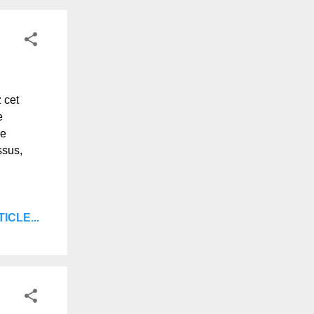
 cet
e
ne
ssus,
ICLE...