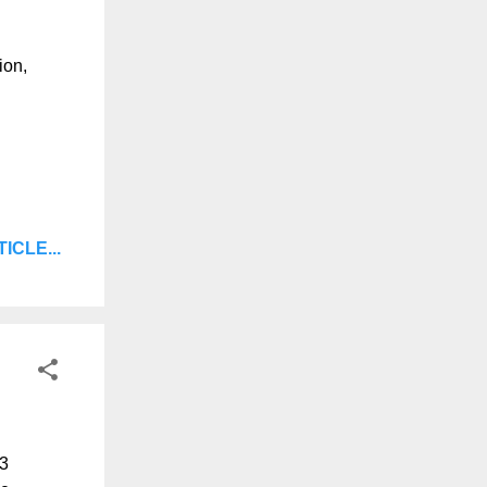
ion,
ICLE...
 1933