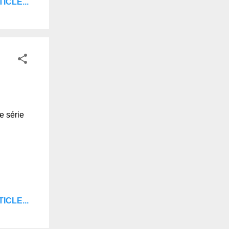
ICLE...
e série
ICLE...