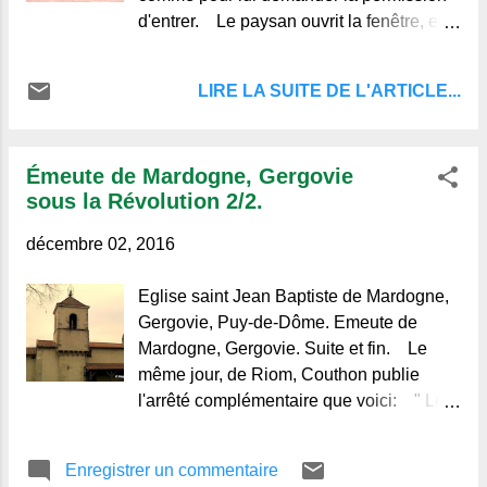
d'entrer. Le paysan ouvrit la fenêtre, et
reçut amicalement dans sa demeure la
confiante petite bête. Alors le rouge-gorge
LIRE LA SUITE DE L'ARTICLE...
se mit à becqueter les miettes
Émeute de Mardogne, Gergovie
sous la Révolution 2/2.
décembre 02, 2016
Eglise saint Jean Baptiste de Mardogne,
Gergovie, Puy-de-Dôme. Emeute de
Mardogne, Gergovie. Suite et fin. Le
même jour, de Riom, Couthon publie
l'arrêté complémentaire que voici: " Les
Représentants du peuple envoyés dans
différents départements de la République,
Enregistrer un commentaire
" Ordonnent que le Tribunal criminel du