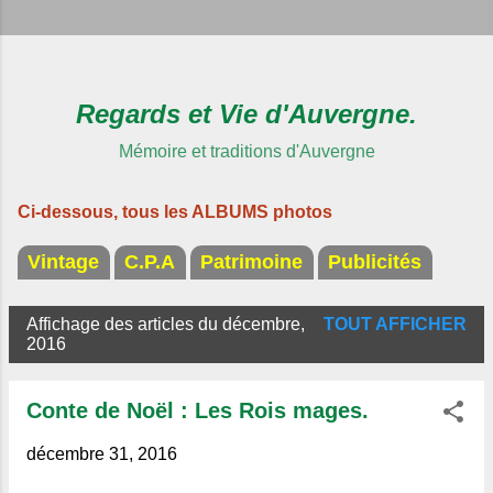
Regards et Vie d'Auvergne.
Mémoire et traditions d'Auvergne
Ci-dessous, tous les ALBUMS photos
Vintage
C.P.A
Patrimoine
Publicités
Affichage des articles du décembre,
TOUT AFFICHER
A
2016
r
t
Conte de Noël : Les Rois mages.
i
décembre 31, 2016
c