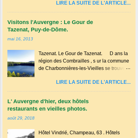
LIRE LA SUITE DE L'ARTICLE...
trouve un site Bouddhiste, composé de
y ajouter du sucre et des fruits comme des
deux ermitages monastiques, dont le
pommes ou des myrtilles. Son nom
monastère Dhagpo Kundreul Ling au lieu-
pourrait être dérivé du terme occitan
Visitons l'Auvergne : Le Gour de
dit "le Bost" sur la commune de Biollet ,
pascada , qui signifie...
Tazenat, Puy-de-Dôme.
un des plus importants centres d'Europe.
mai 16, 2013
Dans un hameau isolé et calme, au milieu
de la nature un peu sauvage, le temple se
Tazenat. Le Gour de Tazenat. D ans la
dresse dans les nuages et brille au
région des Combrailles , s ur la commune
moindre rayon de soleil, attirant le regard.
de Charbonnières-les-Vieilles se trouve le
Bien entouré de verdure, d'un étang,
cratère d'un ancien Maar basaltique
d'une bambouseraie récente, d'ateliers
LIRE LA SUITE DE L'ARTICLE...
(cratère d'explosion) rempli d’eau, appelé
d'art sacré, d'un jardin des souvenirs tout
: le Lac de Tazenat ou Tazanat, il est le
cela dans un grand parc arboré.
premier et le plus au nord de la Chaîne
L' Auvergne d'hier, deux hôtels
des Puys qui en compte près de soixante.
restaurants en vieilles photos.
En Auvergne on dit : un " Gour " c 'est
août 29, 2018
ainsi qu'on appelle un rutoir sur lequel on
fait rouire le chanvre, (tremper).
Hôtel Vindrié, Champeau, 63 . Hôtels
Longtemps considéré comme "sans fond"