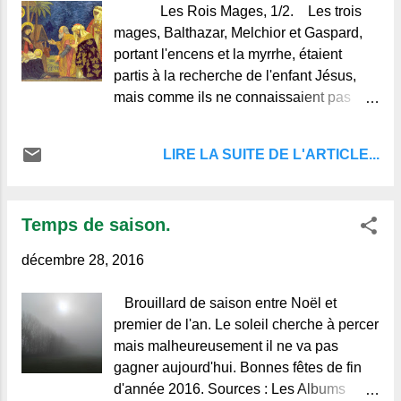
l
Les Rois Mages, 1/2. Les trois
e
mages, Balthazar, Melchior et Gaspard,
s
portant l'encens et la myrrhe, étaient
partis à la recherche de l'enfant Jésus,
mais comme ils ne connaissaient pas
bien le chemin de Bethléem, ils s'étaient
égarés en route et, après avoir
LIRE LA SUITE DE L'ARTICLE...
traversé une forêt profonde, ils arrivèrent
à la nuit tombante dans un village du
pays de Langres. Ils étaient las, ils
Temps de saison.
avaient les bras coupés à force de porter
les vases contenant les parfums destinés
décembre 28, 2016
au fils de Marie et, de plus, ils mourraient
de fin et de soif. I ls frappèrent donc à la
Brouillard de saison entre Noël et
porte de la première maison du village,
premier de l'an. Le soleil cherche à percer
pour y demander l'hospitalité. Cette
mais malheureusement il ne va pas
maison, ou plutôt cette hutte, située
gagner aujourd'hui. Bonnes fêtes de fin
presque à la lisière du bois, appartenait à
d'année 2016. Sources : Les Albums
un bûcheron nommé Denis Fleuriot qui y