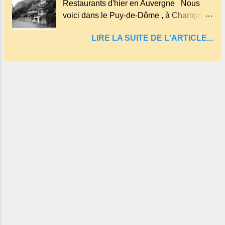
Restaurants d'hier en Auvergne Nous
et en forme d'entonnoir entraînant vers les
voici dans le Puy-de-Dôme , à Champeau
entrailles de la terre, les malheureux qui
dans les gorges de la Sioule , sur la
s'approchaient trop de
LIRE LA SUITE DE L'ARTICLE...
commune de Servant . L'Hôtel-Restaurant
Vindrié était réputé pour ses bonnes
fritures, ses truites, son jambon de pays et
son poulet cocotte, selon les publicités.
Dans un tel