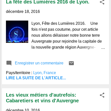
La fête des Lumières 2016 de Lyon.
décembre 18, 2016
Lyon, Fête des Lumières 2016. Une
fois n'est pas coutume, pour cet article
nous allons délaisser notre bonne terre
Auvergnate pour rejoindre la capitale de
la nouvelle grande région Auvergne-
Rhône-Alpes. Notre grande voisine était
en fête et avait pour l'occasion revêtue
Enregistrer un commentaire
ses plus beaux habits de lumières
pendant ces trois jours. Même si pour des
Pays/territoire :
Lyon, France
raisons de sécurité, état d'urgence oblige,
LIRE LA SUITE DE L'ARTICLE...
les
Les vieux métiers d'autrefois:
Cabaretiers et vins d'Auvergne
décembre 10, 2016