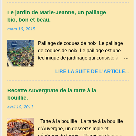
certaines parties du Massif central . Il
appartient à la famille des langues
Le jardin de Marie-Jeanne, un paillage
romanes et est classé parmi les dialectes
bio, bon et beau.
du nord-occitan . Bien que le nombre de
mars 16, 2015
locuteurs ait diminué au fil des décennies,
il reste une langue riche en expressions
Paillage de coques de noix Le paillage
et en traditions. Par exemple, on trouve
de coques de noix. Le paillage est une
des mots typiques comme "agourer"
technique de jardinage qui consiste à
(s'accroupir) ou "aze" (âne, utilisé aussi
recouvrir le sol avec des matériaux
pour désigner quelqu'un de naïf).
LIRE LA SUITE DE L'ARTICLE...
organiques, minéraux ou synthétiques
Souvenirs de la langue d’ Auvergne
pour le protéger et améliorer sa fertilité. Il
particulièrement du Puy-de-Dôme . A
présente plusieurs avantages : Réduction
Adrillier : arbres de la famille...
Recette Auvergnate de la tarte à la
des arrosages : Le paillage limite
bouillie.
l'évaporation de l'eau et conserve
avril 10, 2013
l'humidité du sol. Diminution des
mauvaises herbes : Il empêche la lumière
Tarte à la bouillie La tarte à la bouillie
d'atteindre le sol, ce qui freine la
d’Auvergne, un dessert simple et
germination des adventices. Protection
généreux du terroir Parmi les douceurs