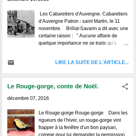
Les Cabaretiers d'Auvergne. Cabaretiers
d'Auvergne Patron : saint Martin, le 11
novembre. Brillat-Savarin a dit avec une
certaine raison : " Aucune affaire de
quelque importance ne se traite qu'à
table, c'est au milieu des festins que les
sauvages décident la guerre ou font la
LIRE LA SUITE DE L'ARTICLE...
paix, et sans aller si loin, nous voyons
que les villageois font toutes leurs affaires
au
Le Rouge-gorge, conte de Noël.
décembre 07, 2016
Le Rouge-gorge Rouge-gorge Dans les
rigueurs de l'hiver, un rouge-gorge vint
frapper à la fenêtre d'un bon paysan,
comme pour lui demander la permission