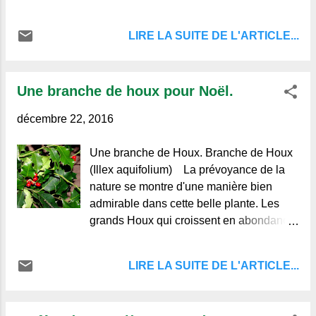
collections : CPA, Vieux Papiers, Photos
vivait fort chichement avec sa femme et
originales et inédites, collections à voir
ses quatre marmots. Elle était bâtie en
LIRE LA SUITE DE L'ARTICLE...
dans la colonne de droite.© Textes et
torchis avec une toiture de terre et de
Photos Regards et Vie d'Auvergne.Vous
pouvez laisser un commentaire au bas de
Une branche de houx pour Noël.
l'article.
décembre 22, 2016
Une branche de Houx. Branche de Houx
(Illex aquifolium) La prévoyance de la
nature se montre d'une manière bien
admirable dans cette belle plante. Les
grands Houx qui croissent en abondance
dans la
LIRE LA SUITE DE L'ARTICLE...