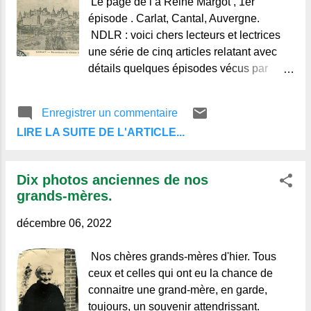
Le page de l a Reine Margot , 1er
opposée, c'était le Carladez, Le Haut-
épisode . Carlat, Cantal, Auvergne.
Pays d'Auvergne, Vieillevie antique
NDLR : voici chers lecteurs et lectrices
bourgade dont le donjon qui sert de
une série de cinq articles relatant avec
clocher à son église, et les remparts de
détails quelques épisodes vécus par
sa forteresse, aujourd'hui démantelée, se
Marguerite de Valois, surnommée
miraient déjà dans les eaux du Lot aux
"Margot" lors de ses séjours, forcés, en
Enregistrer un commentaire
temps Gallo-Romains. Une vraie foule,
Auvergne. Voilà donc une jeune femme
chamarrée et brillante, se pressait sur les
LIRE LA SUITE DE L'ARTICLE...
au destin extraordinaire, aimée, adorée,
rives Carladé...
haïe, tantôt provocatrice tantôt
généreuse. Scandaleuse ou
Dix photos anciennes de nos
féministe avant l'heure, femme de tête et
grands-mères.
femme de cœur, on a dit tout et son
contraire sur elle et sa vie parfois
décembre 06, 2022
sulfureuse, tumultueuse et cruelle selon
certains. Plusieurs grands films relatent
Nos chères grands-mères d'hier. Tous
sa vie, le dernier et de Patrice Chéreau , il
ceux et celles qui ont eu la chance de
date de 1994, "Margot" est incarnée par
connaitre une grand-mère, en garde,
l'actrice : Isabelle Adjani avec beaucoup
toujours, un souvenir attendrissant.