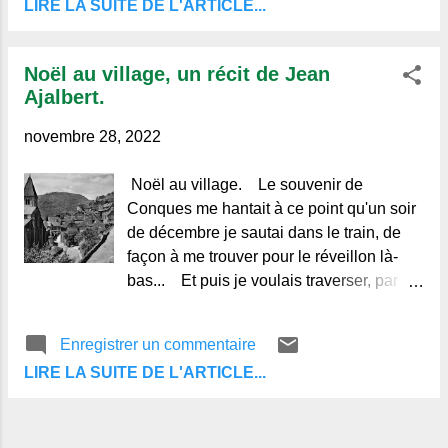
entourée d'un fidèle animal, chien, chat
LIRE LA SUITE DE L'ARTICLE...
ou oiseau, pour lui tenir compagnie
quand elle était seule. C'était un ...
Noël au village, un récit de Jean
Ajalbert.
novembre 28, 2022
Noël au village. Le souvenir de
Conques me hantait à ce point qu'un soir
de décembre je sautai dans le train, de
façon à me trouver pour le réveillon là-
bas... Et puis je voulais traverser, par
l'hiver et les neiges, toute la région d'
Aurillac jusqu'à l' Aveyron. .. Que ce fut
Enregistrer un commentaire
long et que c'était froid ! A chaque
LIRE LA SUITE DE L'ARTICLE...
instant, la route disparaissait dans les
combes, les fondrières... Mais comme
au départ, les Cantal gelés se profilaient