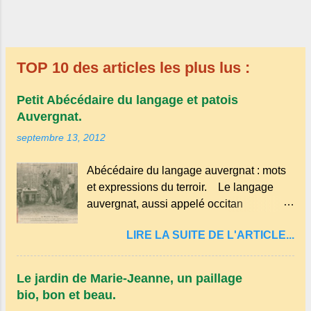
TOP 10 des articles les plus lus :
Petit Abécédaire du langage et patois
Auvergnat.
septembre 13, 2012
Abécédaire du langage auvergnat : mots
et expressions du terroir. Le langage
auvergnat, aussi appelé occitan
auvergnat , est un dialecte de l'occitan
LIRE LA SUITE DE L'ARTICLE...
parlé principalement en Auvergne et dans
certaines parties du Massif central . Il
appartient à la famille des langues
Le jardin de Marie-Jeanne, un paillage
romanes et est classé parmi les dialectes
bio, bon et beau.
du nord-occitan . Bien que le nombre de