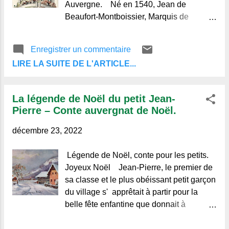
nom, et, au nord, par la montagne de
Auvergne. Né en 1540, Jean de
Chateix que surmontait, jadis, le château
Beaufort-Montboissier, Marquis de
"Waîfre", duc d'Aquitaine, qui eut
Canillac , Comte d'Alais, Langeac, La
l'honneur d'y être assiégé et brûlé par
Queuille, Baron de Montboissier et de
Enregistrer un commentaire
Pépin-le-Bref et Charlemagne." ( Royat,
Saint-Cirgues, seigneur de mainte autres
Eaux minérales, man...
LIRE LA SUITE DE L'ARTICLE...
terres, Conseiller du Roi en ses Conseils
et Chevalier de l'Ordre, Lieutenant
général au Gouvernement d'Auvergne,
La légende de Noël du petit Jean-
jadis ambassadeur à Constantinople,
Pierre – Conte auvergnat de Noël.
grand ami des Guises et en particulier du
Duc de Mayenne, avait épousé en 1564,
décembre 23, 2022
Gilberte de Chabannes qu'il avait rendu
mère de deux fils et de quatre filles.
Légende de Noël, conte pour les petits.
C'était en 1587, quand la Reine arriva à
Joyeux Noël Jean-Pierre, le premier de
Usson , un beau quadragénaire que la
sa classe et le plus obéissant petit garçon
vie, pourtant rude, des camps où il ne
du village s' apprêtait à partir pour la
s'était guère épargné, semblait n'avoir
belle fête enfantine que donnait à
même pas effleuré. Si léger que fut son
l'occasion de Noël une grande dame
quarante-septième été, la Reine portait
charitable. Déjà il était tout