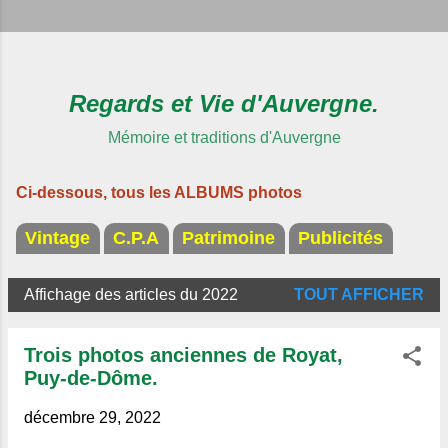
Regards et Vie d'Auvergne.
Mémoire et traditions d'Auvergne
Ci-dessous, tous les ALBUMS photos
Vintage
C.P.A
Patrimoine
Publicités
Affichage des articles du 2022
TOUT AFFICHER
A
r
Trois photos anciennes de Royat,
t
Puy-de-Dôme.
i
décembre 29, 2022
c