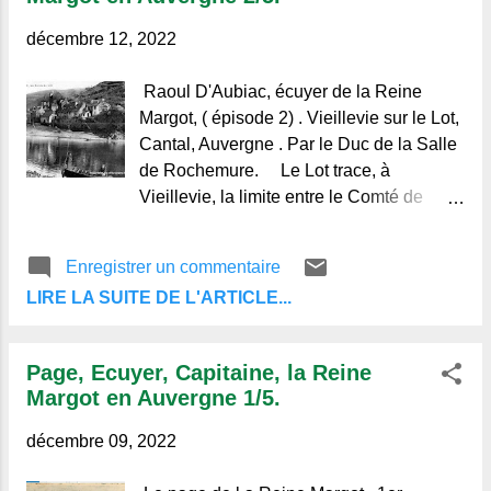
moyenne, solidement charpenté, son
torse puissant se devinait athlétique sous
décembre 12, 2022
les mailles souples du "tricot" collant, sur
ses bras nus se dessinait à chaque effort
Raoul D'Aubiac, écuyer de la Reine
le jeu des muscles est avec sa chevelure
Margot, ( épisode 2) . Vieillevie sur le Lot,
noire et frisée, plantée bas sur le front,
Cantal, Auvergne . Par le Duc de la Salle
son nez droit, sa bouche aux lèvres
de Rochemure. Le Lot trace, à
épaisses et charnues, ses yeux noirs et
Vieillevie, la limite entre le Comté de
profonds rendus plus ténébreux encore
Quercy et la Vicomté de Carlat. Sur l'une
par la longueur des cils qui les voilaient, il
des rives, Sénergues et sa vieille église,
Enregistrer un commentaire
ressemblait à ces médailles d'argent des
ses chaumières tassées au pied du
Empereurs Romains : Claude,
LIRE LA SUITE DE L'ARTICLE...
clocher branlant, relevaient, au spirituel,
Vespasien, Di...
de l'Evêque de Cahors, astreintes, pour le
temporel, à la taille, à la justice, à la
Page, Ecuyer, Capitaine, la Reine
Coutume du Comté de Quercy, point
Margot en Auvergne 1/5.
extrême du territoire sur lequel s'étendait
la juridiction d'Antoine, Comte de
décembre 09, 2022
Cardaillac, baron de la Capelle Marival,
Gouverneur de Province. Sur la berge