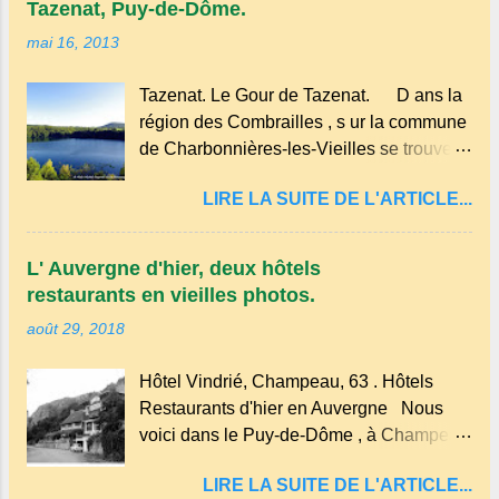
pascada , qui signifie...
Tazenat, Puy-de-Dôme.
un des plus importants centres d'Europe.
mai 16, 2013
Dans un hameau isolé et calme, au milieu
de la nature un peu sauvage, le temple se
Tazenat. Le Gour de Tazenat. D ans la
dresse dans les nuages et brille au
région des Combrailles , s ur la commune
moindre rayon de soleil, attirant le regard.
de Charbonnières-les-Vieilles se trouve le
Bien entouré de verdure, d'un étang,
cratère d'un ancien Maar basaltique
d'une bambouseraie récente, d'ateliers
LIRE LA SUITE DE L'ARTICLE...
(cratère d'explosion) rempli d’eau, appelé
d'art sacré, d'un jardin des souvenirs tout
: le Lac de Tazenat ou Tazanat, il est le
cela dans un grand parc arboré.
premier et le plus au nord de la Chaîne
L' Auvergne d'hier, deux hôtels
des Puys qui en compte près de soixante.
restaurants en vieilles photos.
En Auvergne on dit : un " Gour " c 'est
août 29, 2018
ainsi qu'on appelle un rutoir sur lequel on
fait rouire le chanvre, (tremper).
Hôtel Vindrié, Champeau, 63 . Hôtels
Longtemps considéré comme "sans fond"
Restaurants d'hier en Auvergne Nous
et en forme d'entonnoir entraînant vers les
voici dans le Puy-de-Dôme , à Champeau
entrailles de la terre, les malheureux qui
dans les gorges de la Sioule , sur la
s'approchaient trop de
LIRE LA SUITE DE L'ARTICLE...
commune de Servant . L'Hôtel-Restaurant