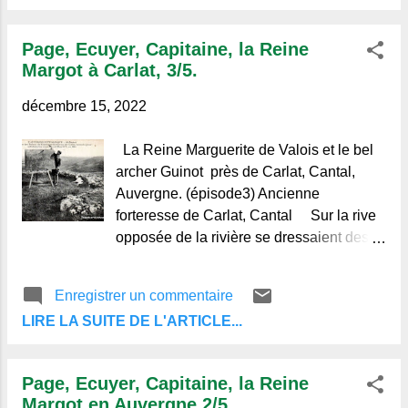
l'ordre, l'un et l'autre était ravis, au
contraire, de savoir la turbulente Reine en
Page, Ecuyer, Capitaine, la Reine
lieu sûr, au cœur de l'Auvergne, loin des
Margot à Carlat, 3/5.
Guises et des menées de la Ligue. Mais,
une épidémie terrible désolait vallées et
décembre 15, 2022
montagnes Cantaliennes, de Maurs à
Aurillac la mort fauchait sans trêve,
La Reine Marguerite de Valois et le bel
entassant chaque jour des centaines de
archer Guinot près de Carlat, Cantal,
cadavres. La variole noire, dont aucun
Auvergne. (épisode3) Ancienne
vaccin ne combattait alors les ravages,
forteresse de Carlat, Cantal Sur la rive
importée du Quercy en Auvergne par les
opposée de la rivière se dressaient des
marchands qu'attirait, en fin mai, à
cibles portant chacune à leur centre,
Aurillac notre grande foire de la Saint-
suspendu par un fil, un écu de six livres
Enregistrer un commentaire
Urbain , gagnait de proche en proche la
qu'archers et arbalétriers s'escrimaient à
haute vallée. Des cas nombreux avaient
LIRE LA SUITE DE L'ARTICLE...
faire tomber et qui devenait alors le prix
éclaté ...
de leur adresse. De tous les
concurrents Guinot était le plus habile, le
Page, Ecuyer, Capitaine, la Reine
mieux favorisé de la fortune. De taille
Margot en Auvergne 2/5.