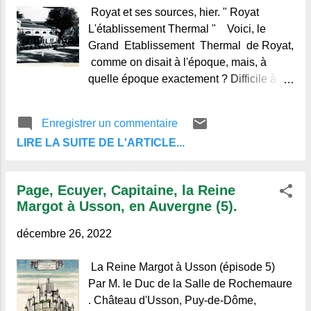
l
Royat et ses sources, hier. " Royat
e
L'établissement Thermal " Voici, le
s
Grand Etablissement Thermal de Royat,
comme on disait à l'époque, mais, à
quelle époque exactement ? Difficile à
dire, peut-être entre 1950 et 1960. Les
curistes habituels reconnaitront ce lieu, ils
Enregistrer un commentaire
pourront, sans doute, nous en dire plus.
LIRE LA SUITE DE L'ARTICLE...
-" A deux kilomètres seulement de
Clermont, à 450 mètres au-dessus du
niveau de la mer, au fond d'une vallée
Page, Ecuyer, Capitaine, la Reine
que l'on a nommée la "Tempé Française",
Margot à Usson, en Auvergne (5).
l'Etablissement Thermal de Royat élève
ses élégants arceaux. Les Thermes
décembre 26, 2022
sont situés à l'entrée de la gorge de
Royat, dans un lieu nommé le Vallon de
La Reine Margot à Usson (épisode 5)
Saint-Mart, limité au sud par la coulée de
Par M. le Duc de la Salle de Rochemaure
lave qui forme les rochers célèbres de ce
. Château d'Usson, Puy-de-Dôme,