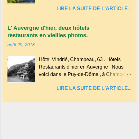
cratère d'un ancien Maar basaltique
d'une bambouseraie récente, d'ateliers
LIRE LA SUITE DE L'ARTICLE...
(cratère d'explosion) rempli d’eau, appelé
d'art sacré, d'un jardin des souvenirs tout
: le Lac de Tazenat ou Tazanat, il est le
cela dans un grand parc arboré.
premier et le plus au nord de la Chaîne
L' Auvergne d'hier, deux hôtels
des Puys qui en compte près de soixante.
restaurants en vieilles photos.
En Auvergne on dit : un " Gour " c 'est
août 29, 2018
ainsi qu'on appelle un rutoir sur lequel on
fait rouire le chanvre, (tremper).
Hôtel Vindrié, Champeau, 63 . Hôtels
Longtemps considéré comme "sans fond"
Restaurants d'hier en Auvergne Nous
et en forme d'entonnoir entraînant vers les
voici dans le Puy-de-Dôme , à Champeau
entrailles de la terre, les malheureux qui
dans les gorges de la Sioule , sur la
s'approchaient trop de
LIRE LA SUITE DE L'ARTICLE...
commune de Servant . L'Hôtel-Restaurant
Vindrié était réputé pour ses bonnes
fritures, ses truites, son jambon de pays et
son poulet cocotte, selon les publicités.
Dans un tel