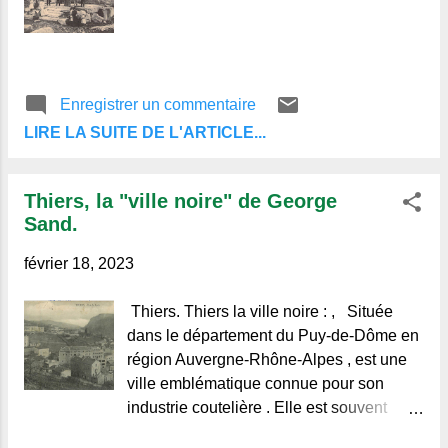
Riom. Vu la lettre de M. le Préfet de ce
département, du 23 du mois d'octobre
dernier (1828) qui autorise MM. les
Maires à disposer, pour la célébration de
Enregistrer un commentaire
la fête du Roi , des sommes qui ont été
LIRE LA SUITE DE L'ARTICLE...
allouées dans les budgets respectifs de
leurs communes, et à les em...
Thiers, la "ville noire" de George
Sand.
février 18, 2023
Thiers. Thiers la ville noire : , Située
dans le département du Puy-de-Dôme en
région Auvergne-Rhône-Alpes , est une
ville emblématique connue pour son
industrie coutelière . Elle est souvent
surnommée la capitale française de la