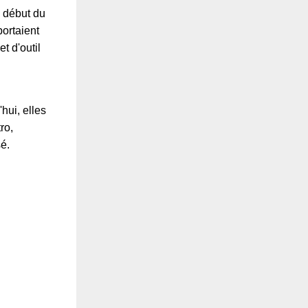
u début du
portaient
t d'outil
'hui, elles
ro,
é.