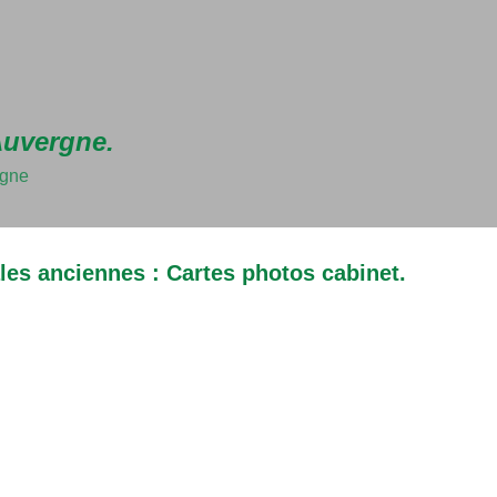
Accéder au contenu principal
Auvergne.
rgne
les anciennes : Cartes photos cabinet.