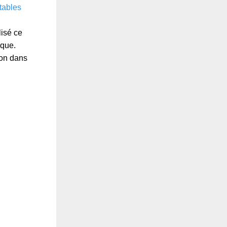
tables
lisé ce
oque.
ion dans