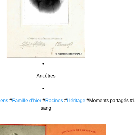
Ancêtres
iens
#
Famille d’hier
#
Racines
#
Héritage
#Moments partagés #L
sang