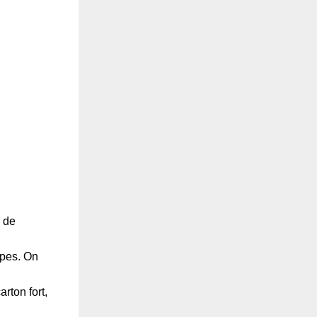
 de
upes. On
rton fort,