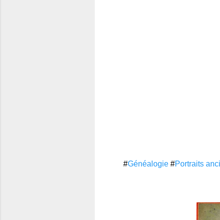
#
Généalogie
#
Portraits anc