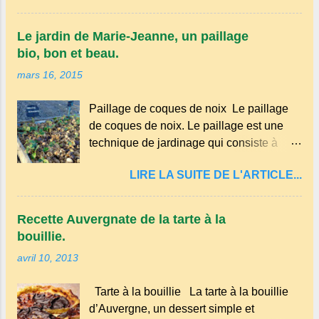
certaines parties du Massif central . Il
appartient à la famille des langues
Le jardin de Marie-Jeanne, un paillage
romanes et est classé parmi les dialectes
bio, bon et beau.
du nord-occitan . Bien que le nombre de
mars 16, 2015
locuteurs ait diminué au fil des décennies,
il reste une langue riche en expressions
Paillage de coques de noix Le paillage
et en traditions. Par exemple, on trouve
de coques de noix. Le paillage est une
des mots typiques comme "agourer"
technique de jardinage qui consiste à
(s'accroupir) ou "aze" (âne, utilisé aussi
recouvrir le sol avec des matériaux
pour désigner quelqu'un de naïf).
LIRE LA SUITE DE L'ARTICLE...
organiques, minéraux ou synthétiques
Souvenirs de la langue d’ Auvergne
pour le protéger et améliorer sa fertilité. Il
particulièrement du Puy-de-Dôme . A
présente plusieurs avantages : Réduction
Adrillier : arbres de la famille...
Recette Auvergnate de la tarte à la
des arrosages : Le paillage limite
bouillie.
l'évaporation de l'eau et conserve
avril 10, 2013
l'humidité du sol. Diminution des
mauvaises herbes : Il empêche la lumière
Tarte à la bouillie La tarte à la bouillie
d'atteindre le sol, ce qui freine la
d’Auvergne, un dessert simple et
germination des adventices. Protection