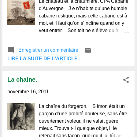
Le château et la chaumière. CPA Cabane
d'Auvergne J e n’habite qu’une humble
cabane rustique, mais cette cabane est à
moi, et il faut qu’on s’incline quand on y
veut entrer. Son toit ne s’élève qu’à
quelques pieds du sol, mais non loin de
là, dans le parc, s’élève un château
Enregistrer un commentaire
superbe. Là, réside un grand seigneur,
LIRE LA SUITE DE L'ARTICLE...
inquiet dans son faste et son opulence.
Moi, je dors paisiblement, mais lui ne
peut en dire autant. J’étais, par une
La chaîne.
belle soirée, assis devant ma cabane
quand tout à coup, j’entends aboyer sa
novembre 16, 2011
meute qui traverse la rivière. Sa
Seigneurie s’avance vers moi, tandis que
La chaîne du forgeron. S imon était un
je chantais avec bonheur les bontés de la
garçon d’une probité douteuse, sans être
Providence. C’était une chanson que
ouvertement voleur, il ne valait guère
j’avais faite moi-même pour louer le Dieu
mieux. Trouvait-il quelque objet, il le
qui me donne la Paix et le contentement,
retenait sans façon, quoi qu’il lui fût aisé