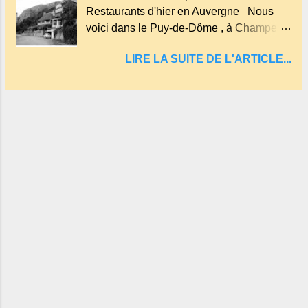
Restaurants d'hier en Auvergne Nous
et en forme d'entonnoir entraînant vers les
voici dans le Puy-de-Dôme , à Champeau
entrailles de la terre, les malheureux qui
dans les gorges de la Sioule , sur la
s'approchaient trop de
LIRE LA SUITE DE L'ARTICLE...
commune de Servant . L'Hôtel-Restaurant
Vindrié était réputé pour ses bonnes
fritures, ses truites, son jambon de pays et
son poulet cocotte, selon les publicités.
Dans un tel