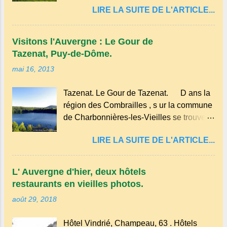
pincée de sel . En version sucrée, on peut
LIRE LA SUITE DE L'ARTICLE...
trouve un site Bouddhiste, composé de
y ajouter du sucre et des fruits comme des
deux ermitages monastiques, dont le
pommes ou des myrtilles. Son nom
monastère Dhagpo Kundreul Ling au lieu-
pourrait être dérivé du terme occitan
Visitons l'Auvergne : Le Gour de
dit "le Bost" sur la commune de Biollet ,
pascada , qui signifie...
Tazenat, Puy-de-Dôme.
un des plus importants centres d'Europe.
mai 16, 2013
Dans un hameau isolé et calme, au milieu
de la nature un peu sauvage, le temple se
Tazenat. Le Gour de Tazenat. D ans la
dresse dans les nuages et brille au
région des Combrailles , s ur la commune
moindre rayon de soleil, attirant le regard.
de Charbonnières-les-Vieilles se trouve le
Bien entouré de verdure, d'un étang,
cratère d'un ancien Maar basaltique
d'une bambouseraie récente, d'ateliers
LIRE LA SUITE DE L'ARTICLE...
(cratère d'explosion) rempli d’eau, appelé
d'art sacré, d'un jardin des souvenirs tout
: le Lac de Tazenat ou Tazanat, il est le
cela dans un grand parc arboré.
premier et le plus au nord de la Chaîne
L' Auvergne d'hier, deux hôtels
des Puys qui en compte près de soixante.
restaurants en vieilles photos.
En Auvergne on dit : un " Gour " c 'est
août 29, 2018
ainsi qu'on appelle un rutoir sur lequel on
fait rouire le chanvre, (tremper).
Hôtel Vindrié, Champeau, 63 . Hôtels
Longtemps considéré comme "sans fond"