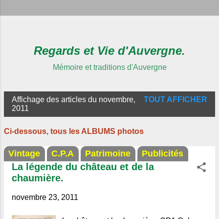
Regards et Vie d'Auvergne.
Mémoire et traditions d'Auvergne
Affichage des articles du novembre,
TOUT AFFICHER
A
2011
r
Ci-dessous, tous les ALBUMS photos
t
i
Vintage
C.P.A
Patrimoine
Publicités
c
La légende du château et de la
l
chaumière.
e
novembre 23, 2011
s