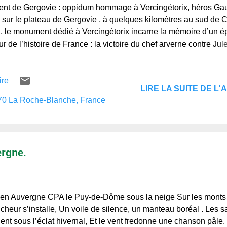
t de Gergovie : oppidum hommage à Vercingétorix, héros Ga
sur le plateau de Gergovie , à quelques kilomètres au sud de 
, le monument dédié à Vercingétorix incarne la mémoire d’un é
r de l’histoire de France : la victoire du chef arverne contre Ju
v. J.-C. Une œuvre commémorative imposante Érigé en 1900 
tecte clermontois Jean Teillard, le monument de Gergovie se dres
ire
ental du plateau. Haut de 26 mètres, il est construit en pierre de
LIRE LA SUITE DE L'A
, matériau emblématique de la région. Ce monument n’a jamais 
70 La Roche-Blanche, France
é officiellement, mais il a été restauré en 1942 et classé monum
que en 2018. Un site chargé d’histoire Le plateau de Gergovie 
pour avoir été le théâtre de la seule grande victoire de Vercingé
les légions romaines de César. Ce site...
ergne.
n Auvergne CPA le Puy-de-Dôme sous la neige Sur les monts
ancheur s’installe, Un voile de silence, un manteau boréal . Les s
nent sous l’éclat hivernal, Et le vent fredonne une chanson pâle.