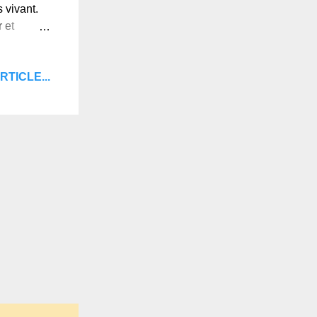
 vivant.
 et
fui
: Un monde
RTICLE...
ne, Tu
 se
es Poèmes
n
jamais