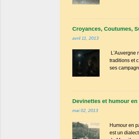
une saveur int
cerises. Prév
faut aussi 3 
de beurre. C
Croyances, Coutumes, S
passez les so
avril 11, 2013
L'Auvergne m
traditions et
ses campagne
convives tour
leur fourchet
remet le pain 
couteaux ou 
Devinettes et humour en 
quatre chemi
mai 02, 2013
forme un carre
Humour en pa
est un dialec