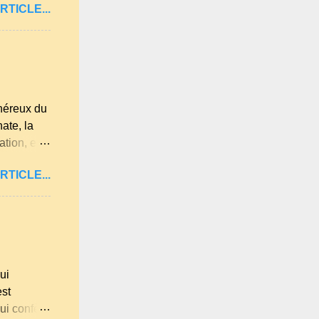
RTICLE...
 lumière
re les
été.
t
 est déjà
 jardin.
énéreux du
ate, la
tion, elle
es
RTICLE...
Loire,
s les plus
 beaucoup
isines
a farine du
ui
est
ui confère