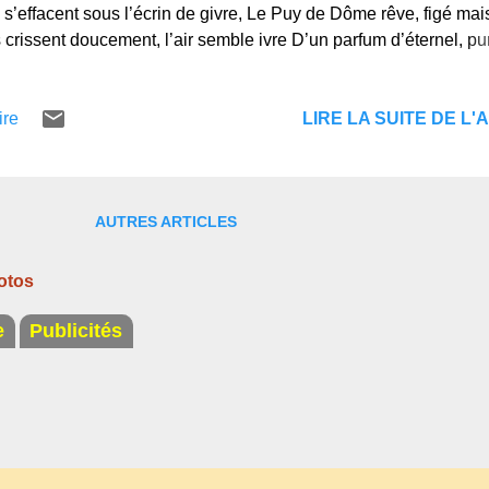
 s’effacent sous l’écrin de givre, Le Puy de Dôme rêve, figé mais
 crissent doucement, l’air semble ivre D’un parfum d’éternel, pur
. Les burons se taisent, les toits sont de coton, Les vaches ont 
e , le ciel est plomb. Mais dans ce désert blanc, naît l’émotion 
LIRE LA SUITE DE L'A
ire
n instant hors du temps. Ô neige d ’Auvergne , douce et souverai
 l’hiver comme un poème ancien. Et dans ton silence, la beauté
e, Épure de l’âme, éclat montagnard, lien. Liens vers les autr
log : Neige en Auvergne Les champignons Saint Cernin Noël e
AUTRES ARTICLES
e La journée des faneurs l'Abeille et le Papillon Ne leur dites 
 et sources de Royat Il pleut bergère Ode au Puy-de-Dôme...
otos
e
Publicités