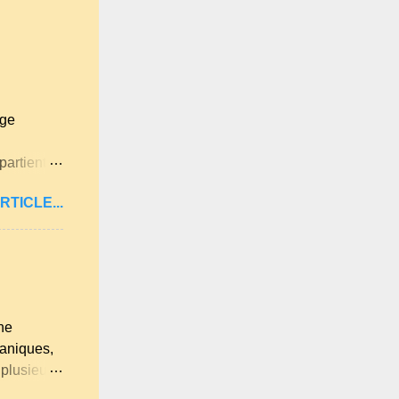
age
partient à
itan .
RTICLE...
ne langue
ues
lqu'un de
 . A
ne
ganiques,
 plusieurs
u et