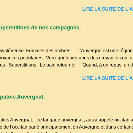
ense et légèrement acidulée. il est facile et rapide à réaliser. M
LIRE LA SUITE DE L'A
oyez 500 g de cerises noires si possible , la tradition les recom
œufs, 250 g de farine, 50g de sucre un verre de lait, 1 pincée de 
ommencez par équeuter les cerises sans les dénoyauter de pr
uperstitions de nos campagnes.
us l'eau rapidement, puis séchez-les sur un torchon.
ystérieuse. Femmes des ombres. L'Auvergne est une région 
 croyances populaires . Voici quelques-unes des croyances qui 
s : Superstitions : Le pain retourné. Quand, à un repas, un 
ne son pain à l’envers, les voisins se hâtent de planter dans le
LIRE LA SUITE DE L'A
te ou leur couteau. Aussitôt que le propriétaire du pain s’en aper
sur le bon coté, mais il doit payer autant de bouteilles de vin qu’
de fourchettes enfoncées dans le pain.(Arrondissement d’Ambe
patois Auvergnat.
ns. Quand deux chemins se rencontrent et se coupent, leur int
four qui a un...
tois Auvergnat. Le langage auvergnat , aussi appelé occitan a
te de l'occitan parlé principalement en Auvergne et dans certain