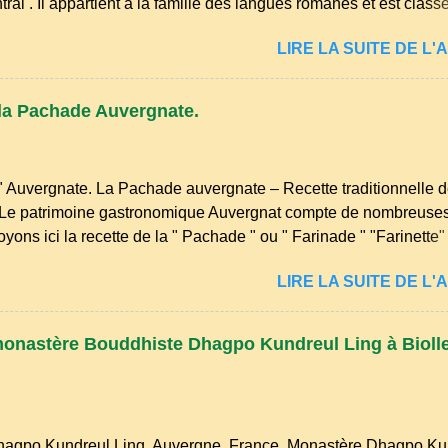
tral . Il appartient à la famille des langues romanes et est class
nord-occitan . Bien que le nombre de locuteurs ait diminué, il r
LIRE LA SUITE DE L'A
certaines zones rurales et dans la culture populaire, notamment
ditionnelle et les contes. Il a aussi influencé le français parlé e
actéristiques du langage auvergnat Origine : Il dérive du latin 
 la Pachade Auvergnate.
vec les influences régionales. Prononciation : Il possède des so
notamment des voyelles nasales et des consonnes adoucies. ...
 Auvergnate. La Pachade auvergnate – Recette traditionnelle 
e patrimoine gastronomique Auvergnat compte de nombreuse
voyons ici la recette de la " Pachade " ou " Farinade " "Farinette
'autres lieux de nos campagnes les " Bourriols ". La " pachad
LIRE LA SUITE DE L'A
inaire originaire d'Auvergne, plus précisément du Cantal . Il s'ag
 qui peut être préparée en version sucrée ou salée. Traditionne
isée avec des ingrédients simples comme la farine, les œufs, le la
 monastère Bouddhiste Dhagpo Kundreul Ling à Biolle
 . En version sucrée, on peut y ajouter du sucre et des fruits c
 myrtilles. Son nom pourrait être dérivé du terme occitan pasc
agpo Kundreul Ling, Auvergne, France. Monastère Dhagpo Ku