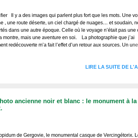
fier Il y a des images qui parlent plus fort que les mots. Une vo
e , une route déserte, un ciel chargé de nuages… et soudain, n
rtés dans une autre époque. Celle où le voyage n’était pas une
la montre, mais une aventure en soi. La photographie que j’ai
nt redécouverte m’a fait l’effet d’un retour aux sources. Un un
 debout près d’un break Ford des années 1930 ou 1940 , vêtu
, semble figé dans le temps. Le bois patiné de la carrosserie, l
LIRE LA SUITE DE L'A
 généreuses du véhicule, et le silence de la campagne environ
nt une histoire que les moteurs modernes ont oubliée. À cette
es n’étaient pas des lignes droites vers la productivité. Elles se
s champs, longeaient les forêts, et invitaient à la contemplation.
tait lent, parfois capricieux, mais toujours riche en rencontres 
hoto ancienne noir et blanc : le monument à la
s. Le style vestimentaire aus...
.
ppidum de Gergovie, le monumental casque de Vercingétorix. L