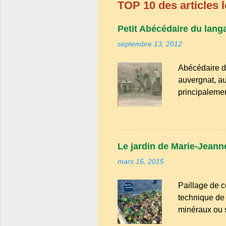
TOP 10 des articles l
Petit Abécédaire du lang
septembre 13, 2012
Abécédaire d
auvergnat, au
principalemen
la famille de
Bien que le n
riche en expr
comme "agoure
Le jardin de Marie-Jeanne
naïf). Souve
mars 16, 2015
Adrillier : arb
Paillage de c
technique de 
minéraux ou sy
avantages : R