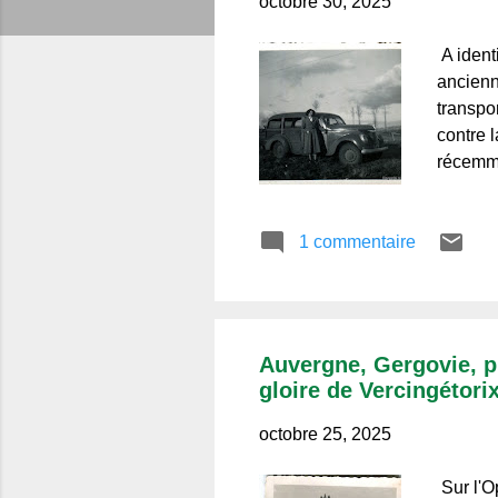
c
octobre 30, 2025
l
A identi
e
ancienn
s
transpo
contre 
récemme
femme —
manteau
1 commentaire
courbes
raconte
les rout
entre le
voyage é
Auvergne, Gergovie, p
imprévu
gloire de Vercingétorix
octobre 25, 2025
Sur l'O