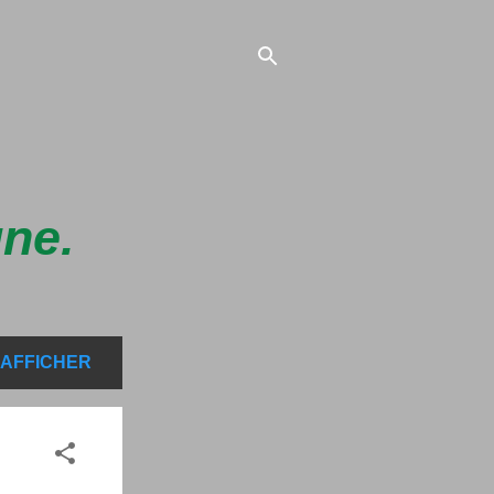
gne.
 AFFICHER