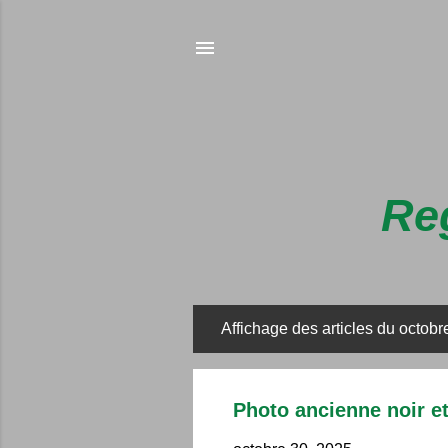
Reg
Affichage des articles du octobr
A
r
t
Photo ancienne noir et
i