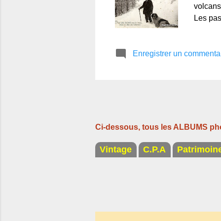
volcans
Les pas
apaisant
l’alpag
Enregistrer un commenta
figé, u
dresses
déchaîn
de ce b
Auvergn
Grottes
Ci-dessous, tous les ALBUMS ph
Vintage
C.P.A
Patrimoin