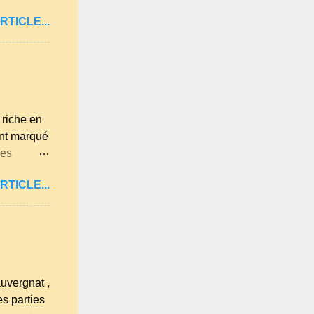
illard aux
RTICLE...
mande . Il
sel et 30 g
éférence,
riche en
ont marqué
des
 morceau
RTICLE...
çoit, il
il y a de
rt). Les
ersection
uvergnat ,
es parties