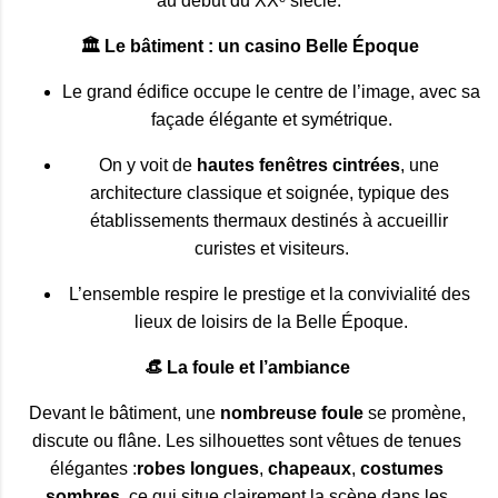
au début du XXᵉ siècle.
🏛️
Le bâtiment : un casino Belle Époque
Le grand édifice occupe le centre de l’image, avec sa 
façade élégante et symétrique.
On y voit de 
hautes fenêtres cintrées
, une 
architecture classique et soignée, typique des 
établissements thermaux destinés à accueillir 
curistes et visiteurs.
L’ensemble respire le prestige et la convivialité des 
lieux de loisirs de la Belle Époque.
👒
La foule et l’ambiance
Devant le bâtiment, 
une 
nombreuse foule
 se promène, 
discute ou flâne. 
Les silhouettes sont vêtues de tenues 
élégantes :
robes longues
, 
chapeaux
, 
costumes 
sombres
, 
ce qui situe clairement la scène dans les 