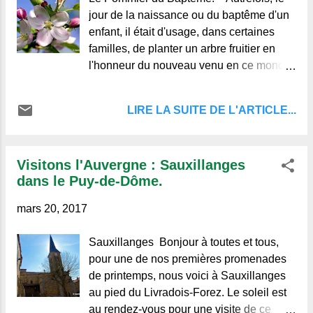
jour de la naissance ou du baptême d'un
enfant, il était d'usage, dans certaines
familles, de planter un arbre fruitier en
l'honneur du nouveau venu en ce monde.
De vieux contes parfois patois rappellent
cette coutume, ils sont empreints de
LIRE LA SUITE DE L'ARTICLE...
sentiments qui nous ont paru délicats et
que nous avons essayé de traduire dans
les strophes suivantes : Petit pommier,
Visitons l'Auvergne : Sauxillanges
planté par mon grand-père, A mon
dans le Puy-de-Dôme.
baptême, un soir joyeux d'avril, Petit
pommier, dresse ta tête fière, Forte à
mars 20, 2017
narguer la bise et le grésil. Fils du jardin,
roi de ce coin de terre, Fête aujourd'hui
Sauxillanges Bonjour à toutes et tous,
ton vingtième printemps, Bois le soleil
pour une de nos premières promenades
versé sur tes vingt ans ! Avril sourit pour
de printemps, nous voici à Sauxillanges
parer ta jeunesse, Petit pommier, savoure
au pied du Livradois-Forez. Le soleil est
sa chaleur,
au rendez-vous pour une visite de ce