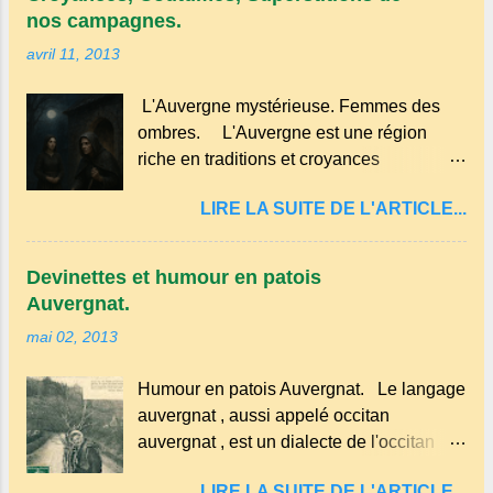
acidulée. il est facile et rapide à réaliser.
tarte à la bouillie est née de la sobriété
nos campagnes.
Millard aux cerises. Prévoyez 500 g de
des cuisines rurales . Elle permettait
avril 11, 2013
cerises noires si possible , la tradition les
d’utiliser le lait de la ferme, les œufs du
recommande . Il faut aussi 3 œufs, 250 g
poulailler et la farine du grenier. Pas de
L'Auvergne mystérieuse. Femmes des
de farine, 50g de sucre un verre de lait, 1
fioritures ...
ombres. L'Auvergne est une région
pincée de sel et 30 g de beurre.
riche en traditions et croyances
Commencez par équeuter les cerises
populaires . Voici quelques-unes des
sans les dénoyauter de préférence,
LIRE LA SUITE DE L'ARTICLE...
croyances qui ont marqué ses
passez les sous l'eau rapidement, puis
campagnes : Superstitions : Le pain
séchez-les sur un torchon.
retourné. Quand, à un repas, un des
Devinettes et humour en patois
convives tourne son pain à l’envers, les
Auvergnat.
voisins se hâtent de planter dans le
mai 02, 2013
morceau leur fourchette ou leur couteau.
Aussitôt que le propriétaire du pain s’en
Humour en patois Auvergnat. Le langage
aperçoit, il remet le pain sur le bon coté,
auvergnat , aussi appelé occitan
mais il doit payer autant de bouteilles de
auvergnat , est un dialecte de l'occitan
vin qu’il y a de couteaux ou de fourchettes
parlé principalement en Auvergne et dans
enfoncées dans le pain.(Arrondissement
LIRE LA SUITE DE L'ARTICLE...