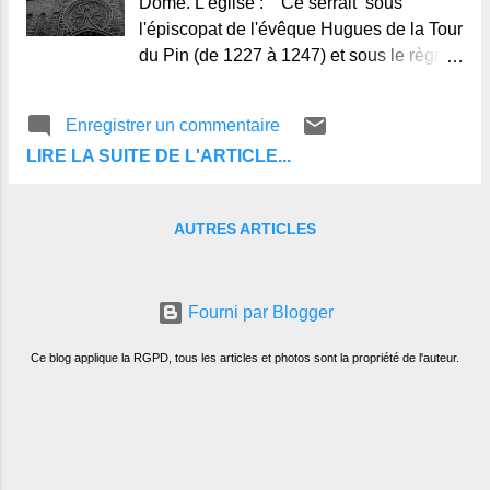
Dôme. L’église : Ce serrait sous
belle de ridicule
l'épiscopat de l'évêque Hugues de la Tour
du Pin (de 1227 à 1247) et sous le règne
de saint-Louis qu'aurait été fondée
l'église du Marthuret de Riom, peut-être
Enregistrer un commentaire
sur un vieux cimetière avec une ancienne
LIRE LA SUITE DE L'ARTICLE...
chapelle. Elle a été rebâtie en 1438, puis
modifiée souvent tout au long des siècles.
Le nom de "Marthuret" soulève de
AUTRES ARTICLES
nombreuses questions parmi les
historiens et étymologistes pour certain il
pourrait venir d'un seigneur de Thuret,
Fourni par Blogger
Marc de Langeac, pour d'autres il
viendrait de "Mater tua" : Martyre,
Ce blog applique la RGPD, tous les articles et photos sont la propriété de l'auteur.
Savaron l’appelait " Marturis" comme
toutes les