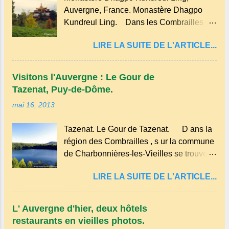
ou salée. Traditionnellement, elle est
Auvergne, France. Monastère Dhagpo
réalisée avec des ingrédients simples
Kundreul Ling. Dans les Combrailles ,
comme la farine, les œufs, le lait et une
près de Saint-Gervais-d'Auvergne , se
pincée de sel . En version sucrée, on peut
LIRE LA SUITE DE L'ARTICLE...
trouve un site Bouddhiste, composé de
y ajouter du sucre et des fruits comme des
deux ermitages monastiques, dont le
pommes ou des myrtilles. Son nom
monastère Dhagpo Kundreul Ling au lieu-
pourrait être dérivé du terme occitan
Visitons l'Auvergne : Le Gour de
dit "le Bost" sur la commune de Biollet ,
pascada , qui signifie...
Tazenat, Puy-de-Dôme.
un des plus importants centres d'Europe.
mai 16, 2013
Dans un hameau isolé et calme, au milieu
de la nature un peu sauvage, le temple se
Tazenat. Le Gour de Tazenat. D ans la
dresse dans les nuages et brille au
région des Combrailles , s ur la commune
moindre rayon de soleil, attirant le regard.
de Charbonnières-les-Vieilles se trouve le
Bien entouré de verdure, d'un étang,
cratère d'un ancien Maar basaltique
d'une bambouseraie récente, d'ateliers
LIRE LA SUITE DE L'ARTICLE...
(cratère d'explosion) rempli d’eau, appelé
d'art sacré, d'un jardin des souvenirs tout
: le Lac de Tazenat ou Tazanat, il est le
cela dans un grand parc arboré.
premier et le plus au nord de la Chaîne
L' Auvergne d'hier, deux hôtels
des Puys qui en compte près de soixante.
restaurants en vieilles photos.
En Auvergne on dit : un " Gour " c 'est