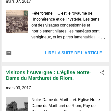
mars 07, 2017
Fête foraine. C'est le royaume de
l'incohérence et de l'hystérie. Les gens
ont des visages congestionnés et
horriblement hilares, les manèges sont
vertigineux, et les pitres lamentables, les
lutteurs et les belluaires transpirent
comme en rut, les camelots ont le verbe
LIRE LA SUITE DE L'ARTICLE...
haut et le parler gras. L'acétylène
empeste l'atmosphère lourde déjà des
senteurs écœurantes de guimauve, de
Visitons l'Auvergne : L'église Notre-
frites et de parfums. La foule pue
Dame du Marthuret de Riom.
comme un bouc gigantesque. Elle est
mouvante comme l'océan, bourdonnante
mars 03, 2017
comme une ruche. Les orgues sont
haletantes. Les cuivres sont plaintifs. c'est
Notre-Dame du Marthuret. Eglise Notre-
une symphonie pourtant, une symphonie
Dame du Marthuret de Riom, Puy-de-
d'une telle hideur qu'elle en devient belle,