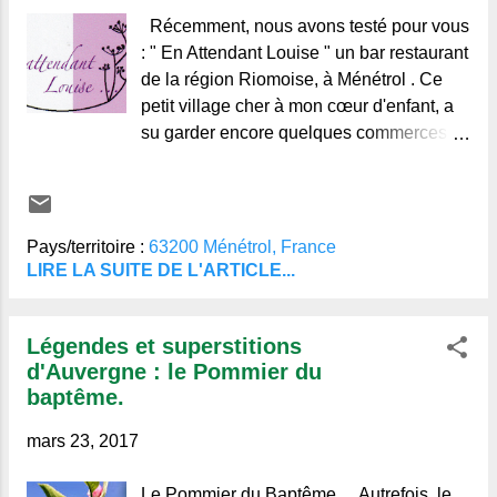
Récemment, nous avons testé pour vous
: " En Attendant Louise " un bar restaurant
de la région Riomoise, à Ménétrol . Ce
petit village cher à mon cœur d'enfant, a
su garder encore quelques commerces
malgré la concurrence de la zone
commerciale toute proche. Jadis simple
bar/journaux, c'est maintenant devenu un
restaurant bien connu des amateurs de
Pays/territoire :
63200 Ménétrol, France
bonne cuisine et de moments conviviaux.
LIRE LA SUITE DE L'ARTICLE...
La place de l'église toute proche offre un
grand espace idéal pour le stationnement
Légendes et superstitions
sous les arbres. A midi et demi, en
d'Auvergne : le Pommier du
semaine, la salle était pratiquement
baptême.
pleine, il vaut mieux réserver. C'est dans
une très bonne ambiance, sous le portrait
mars 23, 2017
bienveillant de
Le Pommier du Baptême. Autrefois, le