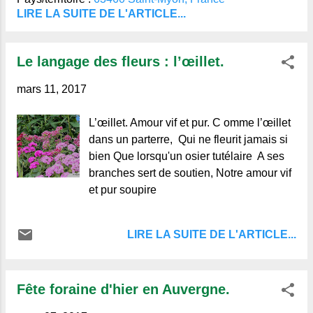
sources d'eaux minérales, riches en
LIRE LA SUITE DE L'ARTICLE...
acide carbonique. Elles étaient utilisées
pour lutter contre les maladies liées à la
Le langage des fleurs : l’œillet.
digestion, le grand Colbert leur accordait
d'ailleurs beaucoup de confiance. Ce
mars 11, 2017
village possède aussi une belle petite
église du pur style roman Auvergnat, que
L’œillet. Amour vif et pur. C omme l’œillet
nous allons
dans un parterre, Qui ne fleurit jamais si
bien Que lorsqu'un osier tutélaire A ses
branches sert de soutien, Notre amour vif
et pur soupire
LIRE LA SUITE DE L'ARTICLE...
Fête foraine d'hier en Auvergne.