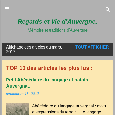
Accéder au 
Regards et Vie d'Auvergne.
Mémoire et traditions d'Auvergne
Affichage des articles du mars,
TOUT AFFICHER
A
2017
r
t
TOP 10 des articles les plus lus :
i
c
Petit Abécédaire du langage et patois
Auvergnat.
l
e
septembre 13, 2012
s
Abécédaire du langage auvergnat : mots
et expressions du terroir. Le langage