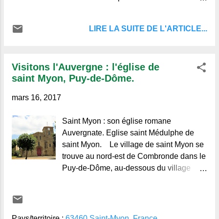
beau village Auvergnat entouré de
verdure. L'église de la Nativité de Notre-
LIRE LA SUITE DE L'ARTICLE...
Dame: Eglise Romane du Xè siècle,
remaniée plusieurs fois. Sauxillanges.
Sauxillanges l'église. L'eau omniprésente
Visitons l'Auvergne : l'église de
: Sauxillanges , bief et ancien moulin On
saint Myon, Puy-de-Dôme.
rencontre de nombreux lavoirs, un bief et
d'anciens moulins sur ce secteur bien
mars 16, 2017
arrosé par plusieurs ruisseaux, l'Eau-
Mère, l'Ailloux, la rivière de
Saint Myon : son église romane
Auvergnate. Eglise saint Médulphe de
saint Myon. Le village de saint Myon se
trouve au nord-est de Combronde dans le
Puy-de-Dôme, au-dessous du village
d'Artonne. Le village est bâti sur une
petite éminence où coule la Morge.
L'église dépend de la paroisse de saint
Bénilde. Longtemps réputé pour ses
Pays/territoire :
63460 Saint-Myon, France