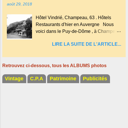
août 29, 2018
ainsi qu'on appelle un rutoir sur lequel on
fait rouire le chanvre, (tremper).
Hôtel Vindrié, Champeau, 63 . Hôtels
Longtemps considéré comme "sans fond"
Restaurants d'hier en Auvergne Nous
et en forme d'entonnoir entraînant vers les
voici dans le Puy-de-Dôme , à Champeau
entrailles de la terre, les malheureux qui
dans les gorges de la Sioule , sur la
s'approchaient trop de
LIRE LA SUITE DE L'ARTICLE...
commune de Servant . L'Hôtel-Restaurant
Vindrié était réputé pour ses bonnes
fritures, ses truites, son jambon de pays et
Retrouvez ci-dessous, tous les ALBUMS photos
son poulet cocotte, selon les publicités.
Dans un tel
Vintage
C.P.A
Patrimoine
Publicités