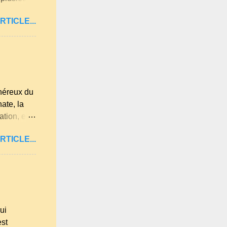
u et
RTICLE...
 lumière
re les
été.
t
 est déjà
 jardin.
énéreux du
ate, la
tion, elle
es
RTICLE...
Loire,
s les plus
 beaucoup
isines
a farine du
ui
est