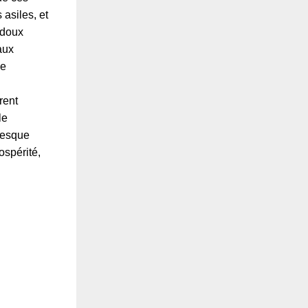
 asiles, et
s doux
aux
se
rent
le
presque
rospérité,