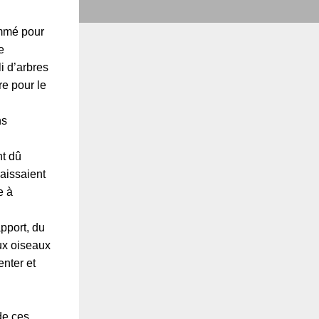
ommé pour
e
i d’arbres
re pour le
ns
nt dû
laissaient
e à
apport, du
aux oiseaux
enter et
de ces