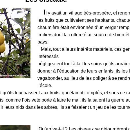
I
l
y avait un village très-prospère, et ren
les fruits que cultivaient ses habitants, chaqu
chaumière était environnée d’un verger rempl
fruitiers dont la culture était sourc
e de bien-êt
pays.
Mais, tout à leurs intérêts matériels, ces ge
intéressés
négligeaient tout à fait les soins qu’ils auraie
donner à l’éducation de leurs enfants, ils les 
vagabonder, au lieu de les obliger à se rendr
l’école.
 qu’ils touchassent aux fruits, qui étaient comptés, et sous ce r
is, comme l’oisiveté porte à faire le mal, ils faisaient la guerre 
r leurs nids dans les arbres, ils se faisaient un jeu de les tourm
Qu’arriva
-t-il ? Les oiseaux se
détournèrent 