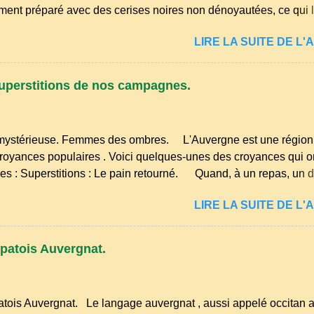
ement préparé avec des cerises noires non dénoyautées, ce qui l
ense et légèrement acidulée. il est facile et rapide à réaliser. M
LIRE LA SUITE DE L'A
oyez 500 g de cerises noires si possible , la tradition les recom
œufs, 250 g de farine, 50g de sucre un verre de lait, 1 pincée de 
ommencez par équeuter les cerises sans les dénoyauter de pr
uperstitions de nos campagnes.
us l'eau rapidement, puis séchez-les sur un torchon.
ystérieuse. Femmes des ombres. L'Auvergne est une région 
 croyances populaires . Voici quelques-unes des croyances qui 
s : Superstitions : Le pain retourné. Quand, à un repas, un 
ne son pain à l’envers, les voisins se hâtent de planter dans le
LIRE LA SUITE DE L'A
te ou leur couteau. Aussitôt que le propriétaire du pain s’en aper
sur le bon coté, mais il doit payer autant de bouteilles de vin qu’
de fourchettes enfoncées dans le pain.(Arrondissement d’Ambe
patois Auvergnat.
ns. Quand deux chemins se rencontrent et se coupent, leur int
four qui a un...
tois Auvergnat. Le langage auvergnat , aussi appelé occitan a