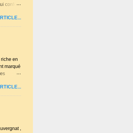
ui confère
illard aux
RTICLE...
mande . Il
sel et 30 g
éférence,
riche en
ont marqué
des
 morceau
RTICLE...
çoit, il
il y a de
rt). Les
ersection
uvergnat ,