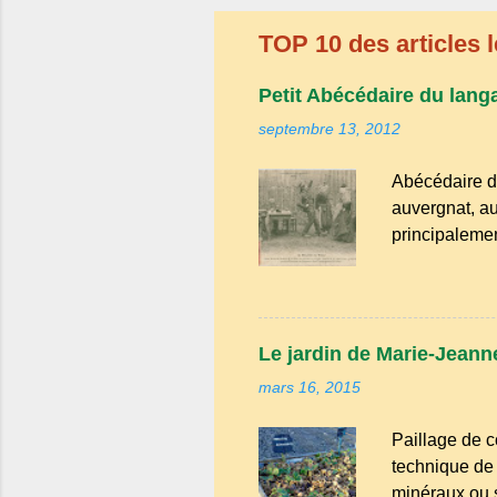
TOP 10 des articles l
Petit Abécédaire du lang
septembre 13, 2012
Abécédaire d
auvergnat, au
principalemen
la famille de
Bien que le n
riche en expr
comme "agoure
Le jardin de Marie-Jeanne
naïf). Souve
mars 16, 2015
Adrillier : arb
Paillage de c
technique de 
minéraux ou sy