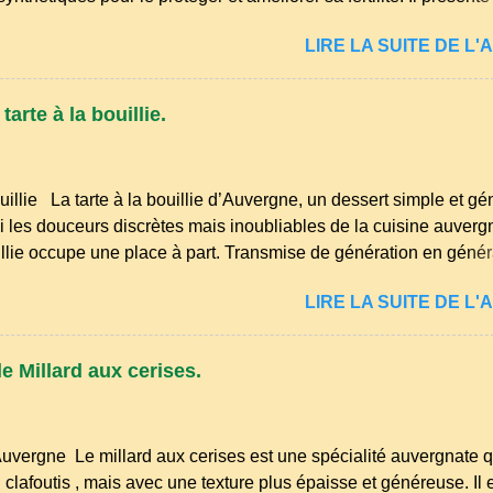
éduction des arrosages : Le paillage limite l'évaporation de l'ea
LIRE LA SUITE DE L'A
midité du sol. Diminution des mauvaises herbes : Il empêche la
 sol, ce qui freine la germination des adventices. Protection cont
Il préserve le sol du froid en hiver et de la chaleur excessive en 
arte à la bouillie.
de la structure du sol : Les paillis organiques se décomposent e
la terre en humus. Bonsoir les amis, mars le mois du printemps
et les idées ne manquent pas pour enfin m'occuper de mon petit
uillie La tarte à la bouillie d’Auvergne, un dessert simple et g
yages et premiers semis sont à l...
 les douceurs discrètes mais inoubliables de la cuisine auvergn
uillie occupe une place à part. Transmise de génération en généra
ûters d’enfance, les dimanches à la ferme et les grandes tablé
LIRE LA SUITE DE L'A
 l’on partageait des recettes simples, nourrissantes et pleines de
ans les campagnes du Puy‑de‑Dôme, du Cantal ou de la Haute‑
ait autrefois un dessert du quotidien, préparé avec les ingrédient
e Millard aux cerises.
ait, farine, sucre, œufs… et beaucoup de savoir‑faire. Comme
 auvergnates, la tarte à la bouillie est née de la sobriété des cu
 permettait d’utiliser le lait de la ferme, les œufs du poulailler et l
Auvergne Le millard aux cerises est une spécialité auvergnate q
 fioritures ...
clafoutis , mais avec une texture plus épaisse et généreuse. Il 