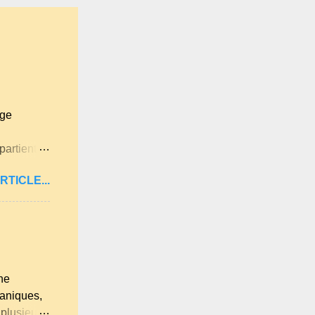
age
partient à
itan .
RTICLE...
ne langue
ues
lqu'un de
 . A
ne
ganiques,
 plusieurs