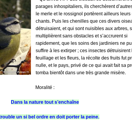
parages inhospitaliers, ils cherchèrent d’autres
le merle et le rossignol portèrent ailleurs leur
chants. Puis les chenilles que ces diver
s oise
détruisaient, et qui sont nuisibles aux arbres, 
multiplièrent sans obstacles et s’accr
urent si
rapidement, que les soins des jardiniers ne pu
suffire à les extirper ; ces insectes détruisirent 
feuillage et les fleurs, la récolte des fruits fut 
nulle, et le pays, privé de ce qui avait fait sa p
tomba bientôt dans une très grande misère.
Moralité :
Dans la nature tout s’enchaîne
trouble un si bel ordre en doit porter la peine.