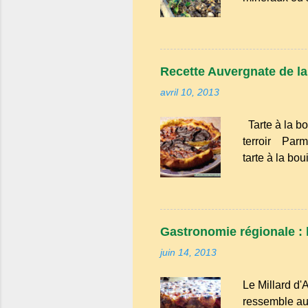
avantages : R
conserve l'hu
d'atteindre le
intempéries : 
Recette Auvergnate de la t
Amélioration 
avril 10, 2013
enrichissent 
bien avancé, 
Tarte à la bo
Tailles, netto
terroir Parmi
tarte à la bo
évoque les go
familiales où
tendresse. D
cette tarte ét
Gastronomie régionale : l
modestes : l
juin 14, 2013
de spécialités
rurales . Elle
Le Millard d'
grenier. Pas de
ressemble au 