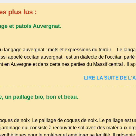
es plus lus :
age et patois Auvergnat.
u langage auvergnat : mots et expressions du terroir. Le lang
ssi appelé occitan auvergnat , est un dialecte de l'occitan parlé
t en Auvergne et dans certaines parties du Massif central . Il ap
s langues romanes et est classé parmi les dialectes du nord-occ
LIRE LA SUITE DE L'A
ombre de locuteurs ait diminué au fil des décennies, il reste u
essions et en traditions. Par exemple, on trouve des mots typiq
r" (s'accroupir) ou "aze" (âne, utilisé aussi pour désigner que
, un paillage bio, bon et beau.
nirs de la langue d’ Auvergne particulièrement du Puy-de-Dôme
res de la famille...
oques de noix Le paillage de coques de noix. Le paillage est u
jardinage qui consiste à recouvrir le sol avec des matériaux or
nthétiques pour le protéger et améliorer sa fertilité. Il présente