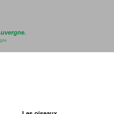
Accéder au contenu principal
Auvergne.
rgne
Les oiseaux.