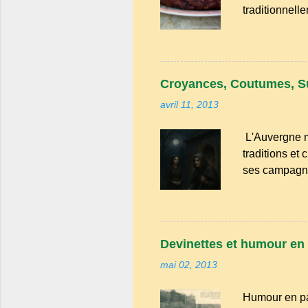
traditionnell
une saveur int
cerises. Prév
faut aussi 3 
de beurre. C
Croyances, Coutumes, S
passez les so
avril 11, 2013
L'Auvergne m
traditions et
ses campagne
convives tour
leur fourchet
remet le pain 
couteaux ou 
Devinettes et humour en 
quatre chemi
mai 02, 2013
forme un carre
Humour en pa