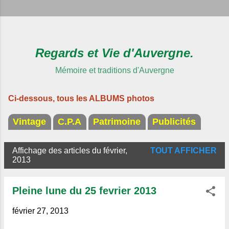
Regards et Vie d'Auvergne.
Mémoire et traditions d'Auvergne
Ci-dessous, tous les ALBUMS photos
Vintage
C.P.A
Patrimoine
Publicités
Affichage des articles du février,
TOUT AFFICHER
A
2013
r
t
Pleine lune du 25 fevrier 2013
i
février 27, 2013
c