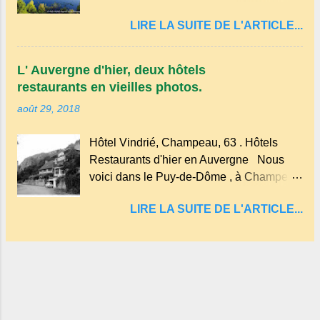
cratère d'un ancien Maar basaltique
d'une bambouseraie récente, d'ateliers
LIRE LA SUITE DE L'ARTICLE...
(cratère d'explosion) rempli d’eau, appelé
d'art sacré, d'un jardin des souvenirs tout
: le Lac de Tazenat ou Tazanat, il est le
cela dans un grand parc arboré.
premier et le plus au nord de la Chaîne
L' Auvergne d'hier, deux hôtels
des Puys qui en compte près de soixante.
restaurants en vieilles photos.
En Auvergne on dit : un " Gour " c 'est
août 29, 2018
ainsi qu'on appelle un rutoir sur lequel on
fait rouire le chanvre, (tremper).
Hôtel Vindrié, Champeau, 63 . Hôtels
Longtemps considéré comme "sans fond"
Restaurants d'hier en Auvergne Nous
et en forme d'entonnoir entraînant vers les
voici dans le Puy-de-Dôme , à Champeau
entrailles de la terre, les malheureux qui
dans les gorges de la Sioule , sur la
s'approchaient trop de
LIRE LA SUITE DE L'ARTICLE...
commune de Servant . L'Hôtel-Restaurant
Vindrié était réputé pour ses bonnes
fritures, ses truites, son jambon de pays et
son poulet cocotte, selon les publicités.
Dans un tel