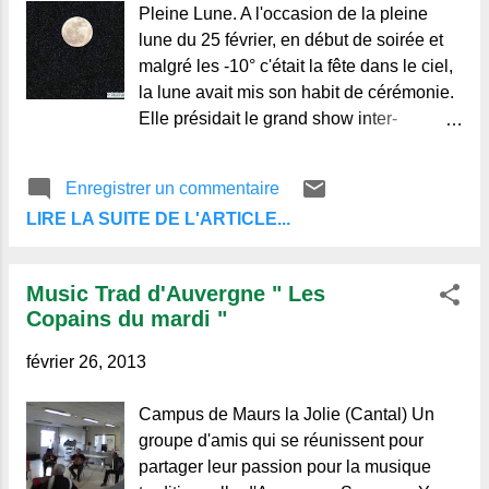
l
Pleine Lune. A l'occasion de la pleine
e
lune du 25 février, en début de soirée et
s
malgré les -10° c'était la fête dans le ciel,
la lune avait mis son habit de cérémonie.
Elle présidait le grand show inter-
galactique de ce qui semblait être la nuit
la plus magique de tous les temps. En
Enregistrer un commentaire
habit rouge et or pour commencer, elle se
LIRE LA SUITE DE L'ARTICLE...
fît de plus en plus belle et brillante en
montant doucement
Music Trad d'Auvergne " Les
Copains du mardi "
février 26, 2013
Campus de Maurs la Jolie (Cantal) Un
groupe d'amis qui se réunissent pour
partager leur passion pour la musique