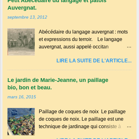
Petit Abécédaire du langage et patois
Auvergnat.
septembre 13, 2012
Abécédaire du langage auvergnat : mots
et expressions du terroir. Le langage
auvergnat, aussi appelé occitan
auvergnat , est un dialecte de l'occitan
LIRE LA SUITE DE L'ARTICLE...
parlé principalement en Auvergne et dans
certaines parties du Massif central . Il
appartient à la famille des langues
Le jardin de Marie-Jeanne, un paillage
romanes et est classé parmi les dialectes
bio, bon et beau.
du nord-occitan . Bien que le nombre de
mars 16, 2015
locuteurs ait diminué au fil des décennies,
il reste une langue riche en expressions
Paillage de coques de noix Le paillage
et en traditions. Par exemple, on trouve
de coques de noix. Le paillage est une
des mots typiques comme "agourer"
technique de jardinage qui consiste à
(s'accroupir) ou "aze" (âne, utilisé aussi
recouvrir le sol avec des matériaux
pour désigner quelqu'un de naïf).