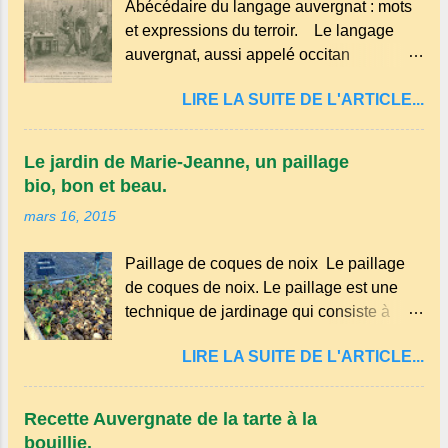
Abécédaire du langage auvergnat : mots
et expressions du terroir. Le langage
auvergnat, aussi appelé occitan
auvergnat , est un dialecte de l'occitan
LIRE LA SUITE DE L'ARTICLE...
parlé principalement en Auvergne et dans
certaines parties du Massif central . Il
appartient à la famille des langues
Le jardin de Marie-Jeanne, un paillage
romanes et est classé parmi les dialectes
bio, bon et beau.
du nord-occitan . Bien que le nombre de
mars 16, 2015
locuteurs ait diminué au fil des décennies,
il reste une langue riche en expressions
Paillage de coques de noix Le paillage
et en traditions. Par exemple, on trouve
de coques de noix. Le paillage est une
des mots typiques comme "agourer"
technique de jardinage qui consiste à
(s'accroupir) ou "aze" (âne, utilisé aussi
recouvrir le sol avec des matériaux
pour désigner quelqu'un de naïf).
LIRE LA SUITE DE L'ARTICLE...
organiques, minéraux ou synthétiques
Souvenirs de la langue d’ Auvergne
pour le protéger et améliorer sa fertilité. Il
particulièrement du Puy-de-Dôme . A
présente plusieurs avantages : Réduction
Adrillier : arbres de la famille...
Recette Auvergnate de la tarte à la
des arrosages : Le paillage limite
bouillie.