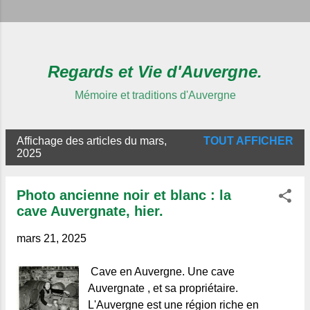
Regards et Vie d'Auvergne.
Mémoire et traditions d'Auvergne
Affichage des articles du mars,
TOUT AFFICHER
A
2025
r
t
Photo ancienne noir et blanc : la
i
cave Auvergnate, hier.
c
mars 21, 2025
l
e
Cave en Auvergne. Une cave
s
Auvergnate , et sa propriétaire.
L'Auvergne est une région riche en