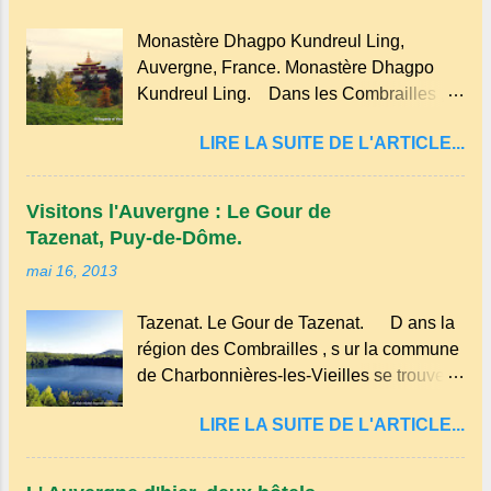
qui peut être préparée en version sucrée
Monastère Dhagpo Kundreul Ling,
ou salée. Traditionnellement, elle est
Auvergne, France. Monastère Dhagpo
réalisée avec des ingrédients simples
Kundreul Ling. Dans les Combrailles ,
comme la farine, les œufs, le lait et une
près de Saint-Gervais-d'Auvergne , se
pincée de sel . En version sucrée, on peut
LIRE LA SUITE DE L'ARTICLE...
trouve un site Bouddhiste, composé de
y ajouter du sucre et des fruits comme des
deux ermitages monastiques, dont le
pommes ou des myrtilles. Son nom
monastère Dhagpo Kundreul Ling au lieu-
pourrait être dérivé du terme occitan
Visitons l'Auvergne : Le Gour de
dit "le Bost" sur la commune de Biollet ,
pascada , qui signifie...
Tazenat, Puy-de-Dôme.
un des plus importants centres d'Europe.
mai 16, 2013
Dans un hameau isolé et calme, au milieu
de la nature un peu sauvage, le temple se
Tazenat. Le Gour de Tazenat. D ans la
dresse dans les nuages et brille au
région des Combrailles , s ur la commune
moindre rayon de soleil, attirant le regard.
de Charbonnières-les-Vieilles se trouve le
Bien entouré de verdure, d'un étang,
cratère d'un ancien Maar basaltique
d'une bambouseraie récente, d'ateliers
LIRE LA SUITE DE L'ARTICLE...
(cratère d'explosion) rempli d’eau, appelé
d'art sacré, d'un jardin des souvenirs tout
: le Lac de Tazenat ou Tazanat, il est le
cela dans un grand parc arboré.
premier et le plus au nord de la Chaîne