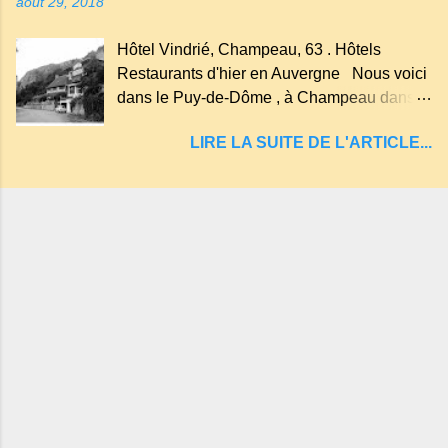
août 29, 2018
un rutoir sur lequel on fait rouire le chanvre,
(tremper). Longtemps considéré comme
Hôtel Vindrié, Champeau, 63 . Hôtels
"sans fond" et en forme d'entonnoir
Restaurants d'hier en Auvergne Nous voici
entraînant vers les entrailles de la terre, les
dans le Puy-de-Dôme , à Champeau dans
malheureux qui s'approchaient trop de
les gorges de la Sioule , sur la commune de
LIRE LA SUITE DE L'ARTICLE...
Servant . L'Hôtel-Restaurant Vindrié était
réputé pour ses bonnes fritures, ses truites,
son jambon de pays et son poulet cocotte,
selon les publicités. Dans un tel