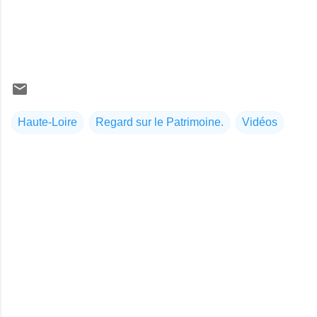
Haute-Loire
Regard sur le Patrimoine.
Vidéos
C
o
m
m
e
n
t
a
i