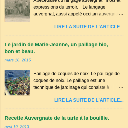
Abécédaire du langage auvergnat : mots et
expressions du terroir. Le langage
auvergnat, aussi appelé occitan auvergnat ,
est un dialecte de l'occitan parlé
LIRE LA SUITE DE L'ARTICLE...
principalement en Auvergne et dans
certaines parties du Massif central . Il
appartient à la famille des langues romanes
Le jardin de Marie-Jeanne, un paillage bio,
et est classé parmi les dialectes du nord-
bon et beau.
occitan . Bien que le nombre de locuteurs
mars 16, 2015
ait diminué au fil des décennies, il reste une
langue riche en expressions et en traditions.
Paillage de coques de noix Le paillage de
Par exemple, on trouve des mots typiques
coques de noix. Le paillage est une
comme "agourer" (s'accroupir) ou "aze"
technique de jardinage qui consiste à
(âne, utilisé aussi pour désigner quelqu'un
recouvrir le sol avec des matériaux
de naïf). Souvenirs de la langue d’
LIRE LA SUITE DE L'ARTICLE...
organiques, minéraux ou synthétiques pour
Auvergne particulièrement du Puy-de-
le protéger et améliorer sa fertilité. Il
Dôme . A Adrillier : arbres de la famille...
présente plusieurs avantages : Réduction
Recette Auvergnate de la tarte à la bouillie.
des arrosages : Le paillage limite
avril 10, 2013