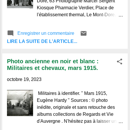
Dore, 63 Photographe Marcel Sergent
photos de ce blog : Mariages,
Kiosque Pharmacie Verdier, Place de
communions, baptêmes Militaria Portraits
l'établissement thermal, Le Mont-Dore.
Les couples Groupes lieux, rues, villages,
Photo ancienne à identifier Photo
monuments Automobiles, motos, trains,
ancienne à identifier Photographe,
Enregistrer un commentaire
avions Les écoles, classes Pochettes
François Vazeille, 58 rue Gomot Riom,
photos vintages Sources : © photo
LIRE LA SUITE DE L'ARTICLE...
63. Photo ancienne à identifier Photo
inédite, originale et...
ancienne à identifier Photo ancienne à
identifier "Aulnat, 17 mai 1953"
Photo ancienne en noir et blanc :
Photographe : Studio des Carmes H.
Militaires et chevaux, mars 1915.
Bigay, Avenue d'Italie Clermont-Ferrand,
63. Sources : © photos inédites,
octobre 19, 2023
originales et sans retouches des albums
collections de Regards et Vie
Militaires à identifier. " Mars 1915,
d'Auvergne. N'hésitez pas à laisser un
Eugène Hardy " Sources : © photo
commentaire ou à vous abonner aux
inédite, originale et sans retouche des
publications du blog, au bas des articles.
albums collections de Regards et Vie
Merci de votre visite et à bientôt.
d'Auvergne . N'hésitez pas à laisser un
commentaire ou à vous abonner aux