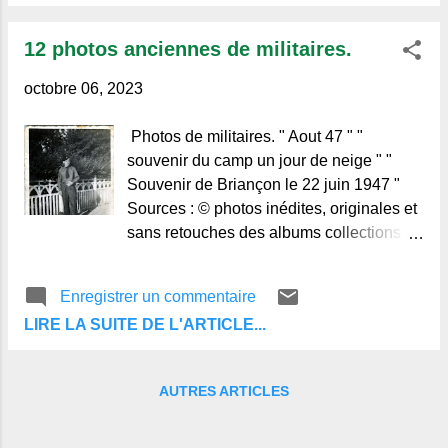
12 photos anciennes de militaires.
octobre 06, 2023
Photos de militaires. " Aout 47 " "
souvenir du camp un jour de neige " "
Souvenir de Briançon le 22 juin 1947 "
Sources : © photos inédites, originales et
sans retouches des albums collections de
Regards et Vie d'Auvergne. N'hésitez pas
à laisser un commentaire ou à vous
Enregistrer un commentaire
abonner aux publications du blog, au bas
LIRE LA SUITE DE L'ARTICLE...
des articles. Merci de votre visite et à
bientôt.
AUTRES ARTICLES