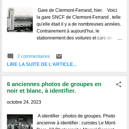
l
e
Gare de Clermont-Ferrand, hier. Voici
s
la gare SNCF de Clermont-Ferrand , telle
qu'elle était il y a de nombreuses années.
Contrairement à aujourd'hui, le
stationnement des voitures et cars de
voyageurs ne posait pas de problème.
Selon les divers véhicules présents sur
2 commentaires
cette photo, on peut penser, sans trop de
LIRE LA SUITE DE L'ARTICLE...
risque d'erreur, que la scène se passe
dans les années 60, sachant que celle-ci
a été construite ainsi en 1951. Pour
6 anciennes photos de groupes en
l'anecdote, sachez aussi qu'aujourd'hui,
noir et blanc, à identifier.
malgré de gigantesques travaux, et alors
qu'elle se veut "intermodal" elle n'est
octobre 24, 2023
toujours pas desservie par le TGV ni par
le Tram Clermontois , mais on se
A identifier : photos de groupes. Photo
consolera, sans doute, de pouvoir y louer
ancienne à identifier : curistes Le Mont-
un ... vélo ! Liens vers autres albums