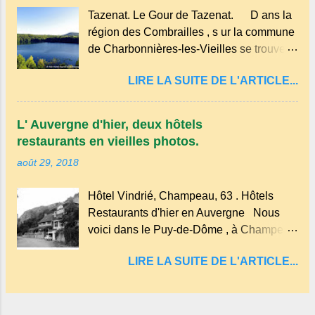
de la nature un peu sauvage, le temple se
Tazenat. Le Gour de Tazenat. D ans la
dresse dans les nuages et brille au
région des Combrailles , s ur la commune
moindre rayon de soleil, attirant le regard.
de Charbonnières-les-Vieilles se trouve le
Bien entouré de verdure, d'un étang,
cratère d'un ancien Maar basaltique
d'une bambouseraie récente, d'ateliers
LIRE LA SUITE DE L'ARTICLE...
(cratère d'explosion) rempli d’eau, appelé
d'art sacré, d'un jardin des souvenirs tout
: le Lac de Tazenat ou Tazanat, il est le
cela dans un grand parc arboré.
premier et le plus au nord de la Chaîne
L' Auvergne d'hier, deux hôtels
des Puys qui en compte près de soixante.
restaurants en vieilles photos.
En Auvergne on dit : un " Gour " c 'est
août 29, 2018
ainsi qu'on appelle un rutoir sur lequel on
fait rouire le chanvre, (tremper).
Hôtel Vindrié, Champeau, 63 . Hôtels
Longtemps considéré comme "sans fond"
Restaurants d'hier en Auvergne Nous
et en forme d'entonnoir entraînant vers les
voici dans le Puy-de-Dôme , à Champeau
entrailles de la terre, les malheureux qui
dans les gorges de la Sioule , sur la
s'approchaient trop de
LIRE LA SUITE DE L'ARTICLE...
commune de Servant . L'Hôtel-Restaurant
Vindrié était réputé pour ses bonnes
fritures, ses truites, son jambon de pays et
son poulet cocotte, selon les publicités.