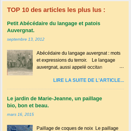
TOP 10 des articles les plus lus :
Petit Abécédaire du langage et patois
Auvergnat.
septembre 13, 2012
Abécédaire du langage auvergnat : mots
et expressions du terroir. Le langage
auvergnat, aussi appelé occitan
auvergnat , est un dialecte de l'occitan
LIRE LA SUITE DE L'ARTICLE...
parlé principalement en Auvergne et dans
certaines parties du Massif central . Il
appartient à la famille des langues
Le jardin de Marie-Jeanne, un paillage
romanes et est classé parmi les dialectes
bio, bon et beau.
du nord-occitan . Bien que le nombre de
mars 16, 2015
locuteurs ait diminué au fil des décennies,
il reste une langue riche en expressions
Paillage de coques de noix Le paillage
et en traditions. Par exemple, on trouve