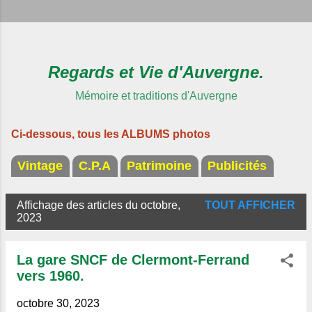
Regards et Vie d'Auvergne.
Mémoire et traditions d'Auvergne
Ci-dessous, tous les ALBUMS photos
Vintage
C.P.A
Patrimoine
Publicités
Affichage des articles du octobre,
TOUT AFFICHER
A
2023
r
t
La gare SNCF de Clermont-Ferrand
i
vers 1960.
c
octobre 30, 2023