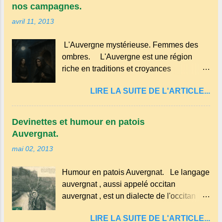
acidulée. il est facile et rapide à réaliser.
tarte à la bouillie est née de la sobriété
nos campagnes.
Millard aux cerises. Prévoyez 500 g de
des cuisines rurales . Elle permettait
avril 11, 2013
cerises noires si possible , la tradition les
d’utiliser le lait de la ferme, les œufs du
recommande . Il faut aussi 3 œufs, 250 g
poulailler et la farine du grenier. Pas de
L'Auvergne mystérieuse. Femmes des
de farine, 50g de sucre un verre de lait, 1
fioritures ...
ombres. L'Auvergne est une région
pincée de sel et 30 g de beurre.
riche en traditions et croyances
Commencez par équeuter les cerises
populaires . Voici quelques-unes des
sans les dénoyauter de préférence,
LIRE LA SUITE DE L'ARTICLE...
croyances qui ont marqué ses
passez les sous l'eau rapidement, puis
campagnes : Superstitions : Le pain
séchez-les sur un torchon.
retourné. Quand, à un repas, un des
Devinettes et humour en patois
convives tourne son pain à l’envers, les
Auvergnat.
voisins se hâtent de planter dans le
mai 02, 2013
morceau leur fourchette ou leur couteau.
Aussitôt que le propriétaire du pain s’en
Humour en patois Auvergnat. Le langage
aperçoit, il remet le pain sur le bon coté,
auvergnat , aussi appelé occitan
mais il doit payer autant de bouteilles de
auvergnat , est un dialecte de l'occitan
vin qu’il y a de couteaux ou de fourchettes
parlé principalement en Auvergne et dans
enfoncées dans le pain.(Arrondissement
LIRE LA SUITE DE L'ARTICLE...
certaines parties du Massif central . Il