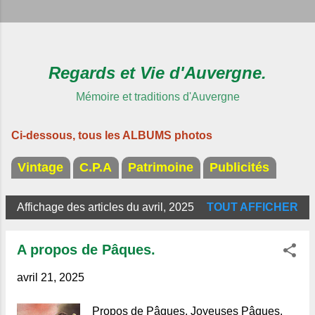
Regards et Vie d'Auvergne.
Mémoire et traditions d'Auvergne
Ci-dessous, tous les ALBUMS photos
Vintage
C.P.A
Patrimoine
Publicités
Affichage des articles du avril, 2025
TOUT AFFICHER
A
r
A propos de Pâques.
t
i
avril 21, 2025
c
Propos de Pâques. Joyeuses Pâques.