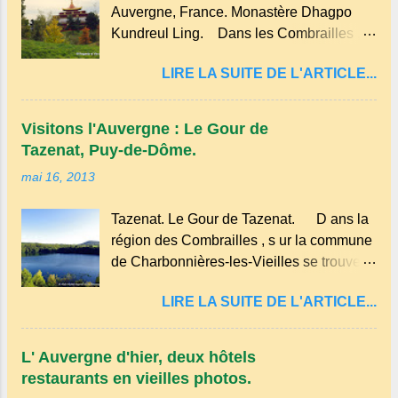
Auvergne, France. Monastère Dhagpo
réalisée avec des ingrédients simples
Kundreul Ling. Dans les Combrailles ,
comme la farine, les œufs, le lait et une
près de Saint-Gervais-d'Auvergne , se
pincée de sel . En version sucrée, on peut
LIRE LA SUITE DE L'ARTICLE...
trouve un site Bouddhiste, composé de
y ajouter du sucre et des fruits comme des
deux ermitages monastiques, dont le
pommes ou des myrtilles. Son nom
monastère Dhagpo Kundreul Ling au lieu-
pourrait être dérivé du terme occitan
Visitons l'Auvergne : Le Gour de
dit "le Bost" sur la commune de Biollet ,
pascada , qui signifie...
Tazenat, Puy-de-Dôme.
un des plus importants centres d'Europe.
mai 16, 2013
Dans un hameau isolé et calme, au milieu
de la nature un peu sauvage, le temple se
Tazenat. Le Gour de Tazenat. D ans la
dresse dans les nuages et brille au
région des Combrailles , s ur la commune
moindre rayon de soleil, attirant le regard.
de Charbonnières-les-Vieilles se trouve le
Bien entouré de verdure, d'un étang,
cratère d'un ancien Maar basaltique
d'une bambouseraie récente, d'ateliers
LIRE LA SUITE DE L'ARTICLE...
(cratère d'explosion) rempli d’eau, appelé
d'art sacré, d'un jardin des souvenirs tout
: le Lac de Tazenat ou Tazanat, il est le
cela dans un grand parc arboré.
premier et le plus au nord de la Chaîne
L' Auvergne d'hier, deux hôtels
des Puys qui en compte près de soixante.
restaurants en vieilles photos.
En Auvergne on dit : un " Gour " c 'est