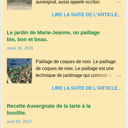
auvergnat, aussi appelé occitan
auvergnat , est un dialecte de l'occitan
LIRE LA SUITE DE L'ARTICLE...
parlé principalement en Auvergne et dans
certaines parties du Massif central . Il
appartient à la famille des langues
Le jardin de Marie-Jeanne, un paillage
romanes et est classé parmi les dialectes
bio, bon et beau.
du nord-occitan . Bien que le nombre de
mars 16, 2015
locuteurs ait diminué au fil des décennies,
il reste une langue riche en expressions
Paillage de coques de noix Le paillage
et en traditions. Par exemple, on trouve
de coques de noix. Le paillage est une
des mots typiques comme "agourer"
technique de jardinage qui consiste à
(s'accroupir) ou "aze" (âne, utilisé aussi
recouvrir le sol avec des matériaux
pour désigner quelqu'un de naïf).
LIRE LA SUITE DE L'ARTICLE...
organiques, minéraux ou synthétiques
Souvenirs de la langue d’ Auvergne
pour le protéger et améliorer sa fertilité. Il
particulièrement du Puy-de-Dôme . A
présente plusieurs avantages : Réduction
Adrillier : arbres de la famille...
Recette Auvergnate de la tarte à la
des arrosages : Le paillage limite
bouillie.
l'évaporation de l'eau et conserve
avril 10, 2013
l'humidité du sol. Diminution des