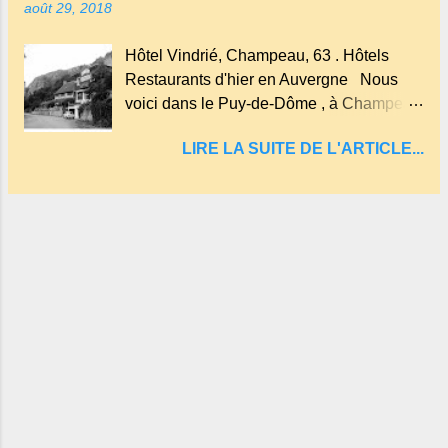
août 29, 2018
ainsi qu'on appelle un rutoir sur lequel on
fait rouire le chanvre, (tremper).
Hôtel Vindrié, Champeau, 63 . Hôtels
Longtemps considéré comme "sans fond"
Restaurants d'hier en Auvergne Nous
et en forme d'entonnoir entraînant vers les
voici dans le Puy-de-Dôme , à Champeau
entrailles de la terre, les malheureux qui
dans les gorges de la Sioule , sur la
s'approchaient trop de
LIRE LA SUITE DE L'ARTICLE...
commune de Servant . L'Hôtel-Restaurant
Vindrié était réputé pour ses bonnes
fritures, ses truites, son jambon de pays et
son poulet cocotte, selon les publicités.
Dans un tel