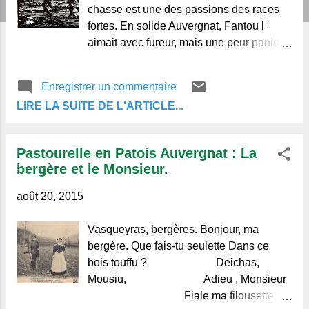
chasse est une des passions des races
fortes. En solide Auvergnat, Fantou l '
aimait avec fureur, mais une peur panique
des gendarmes gâtait chez lui ce robuste
plaisir, car il faut vous dire que Fantou ne
Enregistrer un commentaire
prenait jamais de permis et se souciait
LIRE LA SUITE DE L'ARTICLE...
fort peu des époques d'ouverture et de
fermeture dont il ne comprenait pas la
périodique alternance. Aussi, Pierre de
Pastourelle en Patois Auvergnat : La
chez la Guigne, l'homme le plus avisé du
bergère et le Monsieur.
village, assurait-il: "Que cette fâcheuse
habitude vaudrait, tôt ou tard, à ce
août 20, 2015
bougre-là un bon petit procès ! " Fantou le
savait parbleu ! Et à défaut d'amis
Vasqueyras, bergères. Bonjour, ma
obligeants, la Fantounette, sa femme, se
bergère. Que fais-tu seulette Dans ce
chargeait de l'en avertir sur tous les tons.
bois touffu ? Deichas,
On a beau être d'humeur indépendante,
Mousiu, Adieu , Monsieur
têtu comme tous les Auvergnats, et
Fiale ma filousette