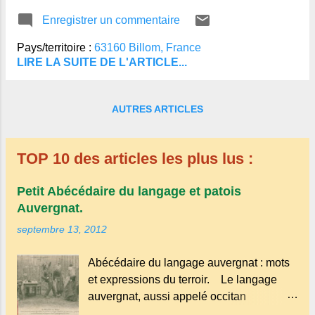
chalands, badauds, comédiens et
Enregistrer un commentaire
jongleurs, le samedi 8 et
Pays/territoire :
63160 Billom, France
LIRE LA SUITE DE L'ARTICLE...
AUTRES ARTICLES
TOP 10 des articles les plus lus :
Petit Abécédaire du langage et patois
Auvergnat.
septembre 13, 2012
Abécédaire du langage auvergnat : mots
et expressions du terroir. Le langage
auvergnat, aussi appelé occitan
auvergnat , est un dialecte de l'occitan