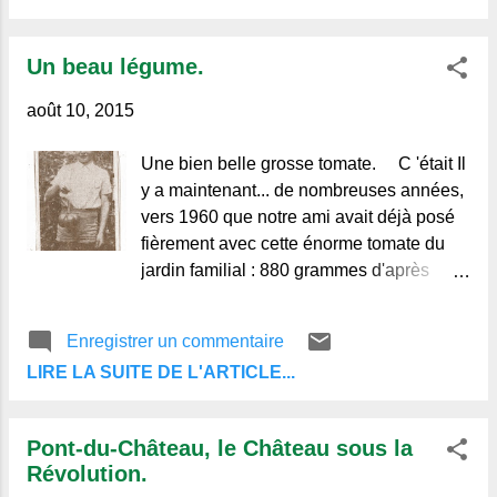
les séparer (afin de garder la forme de la
poire) et ranger les dans un moule
Un beau légume.
préalablement beurré. Fouetter le sucre
avec les œufs puis rajouter la farine et le
août 10, 2015
sel. Ajouter le lait
Une bien belle grosse tomate. C 'était Il
y a maintenant... de nombreuses années,
vers 1960 que notre ami avait déjà posé
fièrement avec cette énorme tomate du
jardin familial : 880 grammes d'après
l'article du journal régional de l'époque
"La Liberté du Massif-Central"
Enregistrer un commentaire
LIRE LA SUITE DE L'ARTICLE...
Pont-du-Château, le Château sous la
Révolution.