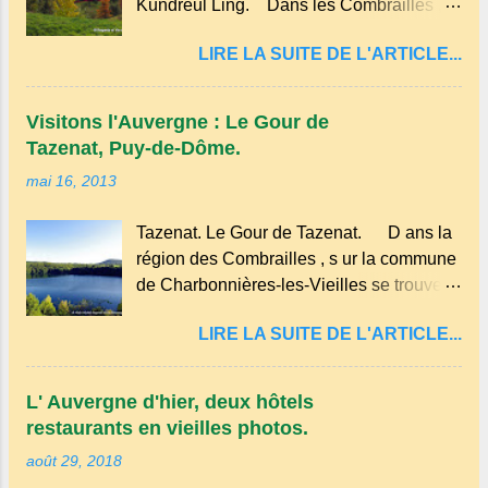
Kundreul Ling. Dans les Combrailles ,
comme la farine, les œufs, le lait et une
près de Saint-Gervais-d'Auvergne , se
pincée de sel . En version sucrée, on peut
LIRE LA SUITE DE L'ARTICLE...
trouve un site Bouddhiste, composé de
y ajouter du sucre et des fruits comme des
deux ermitages monastiques, dont le
pommes ou des myrtilles. Son nom
monastère Dhagpo Kundreul Ling au lieu-
pourrait être dérivé du terme occitan
Visitons l'Auvergne : Le Gour de
dit "le Bost" sur la commune de Biollet ,
pascada , qui signifie...
Tazenat, Puy-de-Dôme.
un des plus importants centres d'Europe.
mai 16, 2013
Dans un hameau isolé et calme, au milieu
de la nature un peu sauvage, le temple se
Tazenat. Le Gour de Tazenat. D ans la
dresse dans les nuages et brille au
région des Combrailles , s ur la commune
moindre rayon de soleil, attirant le regard.
de Charbonnières-les-Vieilles se trouve le
Bien entouré de verdure, d'un étang,
cratère d'un ancien Maar basaltique
d'une bambouseraie récente, d'ateliers
LIRE LA SUITE DE L'ARTICLE...
(cratère d'explosion) rempli d’eau, appelé
d'art sacré, d'un jardin des souvenirs tout
: le Lac de Tazenat ou Tazanat, il est le
cela dans un grand parc arboré.
premier et le plus au nord de la Chaîne
L' Auvergne d'hier, deux hôtels
des Puys qui en compte près de soixante.
restaurants en vieilles photos.
En Auvergne on dit : un " Gour " c 'est
août 29, 2018
ainsi qu'on appelle un rutoir sur lequel on