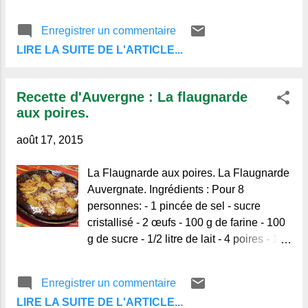
Je file ma quenouille
Gardant maus mautus, En
Enregistrer un commentaire
gardant mes moutons, Orne
LIRE LA SUITE DE L'ARTICLE...
ma houleta J'orne ma
houlette ...
Recette d'Auvergne : La flaugnarde
aux poires.
août 17, 2015
La Flaugnarde aux poires. La Flaugnarde
Auvergnate. Ingrédients : Pour 8
personnes: - 1 pincée de sel - sucre
cristallisé - 2 œufs - 100 g de farine - 100
g de sucre - 1/2 litre de lait - 4 poires - 15
g de beurre (pour le moule) Préparation
Peler les poires et les couper en deux
Enregistrer un commentaire
puis enlever les trognons. Couper chaque
LIRE LA SUITE DE L'ARTICLE...
demie poire en tranches épaisses sans