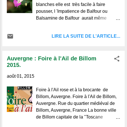
Angleterre avec sa femme, née de
blanches elle est très facile à faire
Rochechouart, et sa fille, dont le mari, le
pousser, l 'Impatience de Balfour ou
comte de Mirepoix mourut sur l'échafaud
Balsamine de Balfour aurait même
en 1794. M. de
tendance à envahir les terrains qui lui
sont favorables, un peu humide sans
LIRE LA SUITE DE L'ARTICLE...
qualités particulières.
Auvergne : Foire à l'Ail de Billom
2015.
août 01, 2015
Foire à l'Ail rose et à la brocante de
Billom, Auvergne. Foire à l'Ail de Billom,
Auvergne. Rue du quartier médiéval de
Billom, Auvergne, France La bonne ville
de Billom capitale de la "Toscane
d'Auvergne" ouvre ses rues et places aux