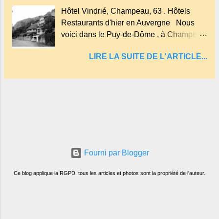
fait rouire le chanvre, (tremper).
Hôtel Vindrié, Champeau, 63 . Hôtels
Longtemps considéré comme "sans fond"
Restaurants d'hier en Auvergne Nous
et en forme d'entonnoir entraînant vers les
voici dans le Puy-de-Dôme , à Champeau
entrailles de la terre, les malheureux qui
dans les gorges de la Sioule , sur la
s'approchaient trop de
LIRE LA SUITE DE L'ARTICLE...
commune de Servant . L'Hôtel-Restaurant
Vindrié était réputé pour ses bonnes
fritures, ses truites, son jambon de pays et
son poulet cocotte, selon les publicités.
Dans un tel
Fourni par Blogger
Ce blog applique la RGPD, tous les articles et photos sont la propriété de l'auteur.