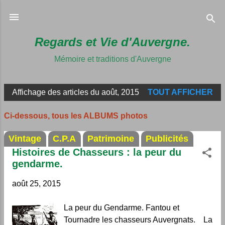
Accéder au 
Regards et Vie d'Auvergne.
Mémoire et traditions d'Auvergne
Affichage des articles du août, 2015
TOUT AFFICHER
A
r
Ci-dessous, tous les ALBUMS photos
t
Vintage
C.P.A
Patrimoine
Publicités
i
Histoires de Chasseurs : la peur du
c
gendarme.
l
e
août 25, 2015
s
La peur du Gendarme. Fantou et
Tournadre les chasseurs Auvergnats. La