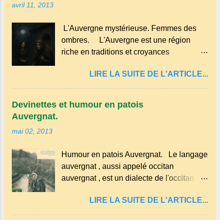
avril 11, 2013
cerises noires si possible , la tradition les
d’utiliser le lait de la ferme, les œufs du
recommande . Il faut aussi 3 œufs, 250 g
poulailler et la farine du grenier. Pas de
L'Auvergne mystérieuse. Femmes des
de farine, 50g de sucre un verre de lait, 1
fioritures ...
ombres. L'Auvergne est une région
pincée de sel et 30 g de beurre.
riche en traditions et croyances
Commencez par équeuter les cerises
populaires . Voici quelques-unes des
sans les dénoyauter de préférence,
LIRE LA SUITE DE L'ARTICLE...
croyances qui ont marqué ses
passez les sous l'eau rapidement, puis
campagnes : Superstitions : Le pain
séchez-les sur un torchon.
retourné. Quand, à un repas, un des
Devinettes et humour en patois
convives tourne son pain à l’envers, les
Auvergnat.
voisins se hâtent de planter dans le
mai 02, 2013
morceau leur fourchette ou leur couteau.
Aussitôt que le propriétaire du pain s’en
Humour en patois Auvergnat. Le langage
aperçoit, il remet le pain sur le bon coté,
auvergnat , aussi appelé occitan
mais il doit payer autant de bouteilles de
auvergnat , est un dialecte de l'occitan
vin qu’il y a de couteaux ou de fourchettes
parlé principalement en Auvergne et dans
enfoncées dans le pain.(Arrondissement
LIRE LA SUITE DE L'ARTICLE...
certaines parties du Massif central . Il
d’Ambert). Les quatre chemins. Quand
appartient à la famille des langues
deux chemins se rencontrent et se