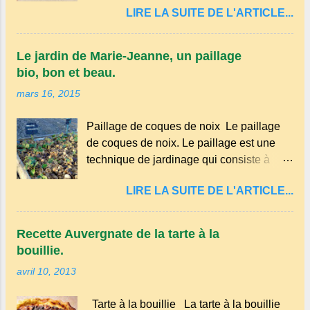
LIRE LA SUITE DE L'ARTICLE...
parlé principalement en Auvergne et dans
certaines parties du Massif central . Il
appartient à la famille des langues
Le jardin de Marie-Jeanne, un paillage
romanes et est classé parmi les dialectes
bio, bon et beau.
du nord-occitan . Bien que le nombre de
mars 16, 2015
locuteurs ait diminué au fil des décennies,
il reste une langue riche en expressions
Paillage de coques de noix Le paillage
et en traditions. Par exemple, on trouve
de coques de noix. Le paillage est une
des mots typiques comme "agourer"
technique de jardinage qui consiste à
(s'accroupir) ou "aze" (âne, utilisé aussi
recouvrir le sol avec des matériaux
pour désigner quelqu'un de naïf).
LIRE LA SUITE DE L'ARTICLE...
organiques, minéraux ou synthétiques
Souvenirs de la langue d’ Auvergne
pour le protéger et améliorer sa fertilité. Il
particulièrement du Puy-de-Dôme . A
présente plusieurs avantages : Réduction
Adrillier : arbres de la famille...
Recette Auvergnate de la tarte à la
des arrosages : Le paillage limite
bouillie.
l'évaporation de l'eau et conserve
avril 10, 2013
l'humidité du sol. Diminution des
mauvaises herbes : Il empêche la lumière
Tarte à la bouillie La tarte à la bouillie
d'atteindre le sol, ce qui freine la