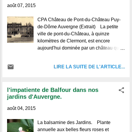
août 07, 2015
CPA Château de Pont-du-Château Puy-
de-Dôme Auvergne (Extrait) La petite
ville de pont-du-Château, à quinze
kilomètres de Clermont, est encore
aujourd'hui dominée par un château qui,
avant la Révolution, appartenait à l'illustre
famille des comtes de Montboissier.
LIRE LA SUITE DE L'ARTICLE...
Philippe-Claude de Montboissier, député
de Clermont aux Etats-Généraux, venait
chaque année y passer quelques mois.
l'impatiente de Balfour dans nos
Mais bientôt les terribles événements qui
jardins d'Auvergne.
se succédaient l’expulsèrent de
cette demeure féodale ; en juillet 1791, il
août 04, 2015
donna sa démission de député et,
prenant le chemin de l'émigration, il
La balsamine des Jardins. Plante
passa à l'armée des Princes, plus tard en
annuelle aux belles fleurs roses et