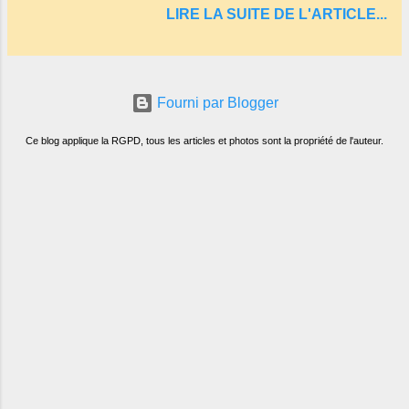
s'approchaient trop de
LIRE LA SUITE DE L'ARTICLE...
commune de Servant . L'Hôtel-Restaurant
Vindrié était réputé pour ses bonnes
fritures, ses truites, son jambon de pays et
son poulet cocotte, selon les publicités.
Fourni par Blogger
Dans un tel
Ce blog applique la RGPD, tous les articles et photos sont la propriété de l'auteur.