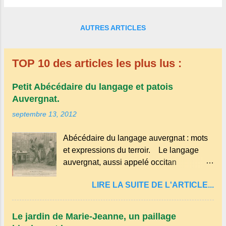
AUTRES ARTICLES
TOP 10 des articles les plus lus :
Petit Abécédaire du langage et patois
Auvergnat.
septembre 13, 2012
Abécédaire du langage auvergnat : mots
et expressions du terroir. Le langage
auvergnat, aussi appelé occitan
auvergnat , est un dialecte de l'occitan
LIRE LA SUITE DE L'ARTICLE...
parlé principalement en Auvergne et dans
certaines parties du Massif central . Il
appartient à la famille des langues
Le jardin de Marie-Jeanne, un paillage
romanes et est classé parmi les dialectes