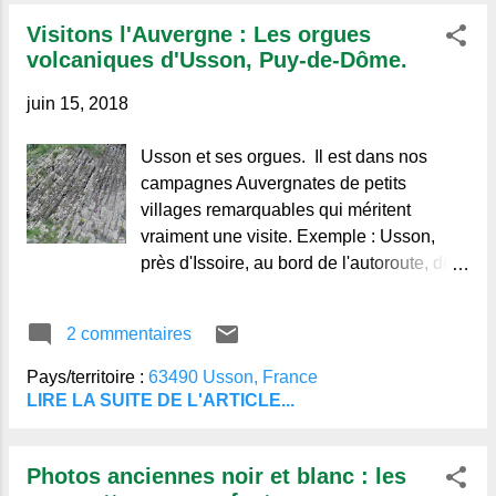
Visitons l'Auvergne : Les orgues
volcaniques d'Usson, Puy-de-Dôme.
juin 15, 2018
Usson et ses orgues. Il est dans nos
campagnes Auvergnates de petits
villages remarquables qui méritent
vraiment une visite. Exemple : Usson,
près d'Issoire, au bord de l'autoroute, déjà
classé comme un des plus beaux villages
de France, il aussi eut un ancien château,
2 commentaires
aujourd'hui disparu, qui avait "hébergé"
un peu malgré elle la sulfureuse Reine de
Pays/territoire :
63490 Usson, France
France, Marguerite de Valois, dite " La
LIRE LA SUITE DE L'ARTICLE...
Reine Margot" . On disait au moyen âge
: "Usson le formidable, Nonette le beau,
Photos anciennes noir et blanc : les
Vodable le riche et Ybois le bien assis