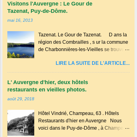
monastère Dhagpo Kundreul Ling au lieu-
pourrait être dérivé du terme occitan
Visitons l'Auvergne : Le Gour de
dit "le Bost" sur la commune de Biollet ,
pascada , qui signifie...
Tazenat, Puy-de-Dôme.
un des plus importants centres d'Europe.
mai 16, 2013
Dans un hameau isolé et calme, au milieu
de la nature un peu sauvage, le temple se
Tazenat. Le Gour de Tazenat. D ans la
dresse dans les nuages et brille au
région des Combrailles , s ur la commune
moindre rayon de soleil, attirant le regard.
de Charbonnières-les-Vieilles se trouve le
Bien entouré de verdure, d'un étang,
cratère d'un ancien Maar basaltique
d'une bambouseraie récente, d'ateliers
LIRE LA SUITE DE L'ARTICLE...
(cratère d'explosion) rempli d’eau, appelé
d'art sacré, d'un jardin des souvenirs tout
: le Lac de Tazenat ou Tazanat, il est le
cela dans un grand parc arboré.
premier et le plus au nord de la Chaîne
L' Auvergne d'hier, deux hôtels
des Puys qui en compte près de soixante.
restaurants en vieilles photos.
En Auvergne on dit : un " Gour " c 'est
août 29, 2018
ainsi qu'on appelle un rutoir sur lequel on
fait rouire le chanvre, (tremper).
Hôtel Vindrié, Champeau, 63 . Hôtels
Longtemps considéré comme "sans fond"
Restaurants d'hier en Auvergne Nous
et en forme d'entonnoir entraînant vers les
voici dans le Puy-de-Dôme , à Champeau
entrailles de la terre, les malheureux qui
dans les gorges de la Sioule , sur la