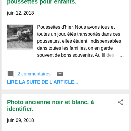
poussettes pour enfants.
sont les quatre clés de l'Auvergne" Les
orgues volcaniques d'Usson, Puy-de-
juin 12, 2018
Dôme. "Sulfureuse", le mot est bien
choisi pour la transition, car nous allons
Poussettes d'hier. Nous avons tous et
nous intéresser au passé géologique et
toutes un jour, étés transportés dans ces
volcanique de cette petite
poussettes, elles étaient indispensables
dans toutes les familles, on en garde
souvent de bons souvenirs. Au fil des
années celles-ci ont évolué et suivi la
mode.
2 commentaires
LIRE LA SUITE DE L'ARTICLE...
Photo ancienne noir et blanc, à
identifier.
juin 09, 2018