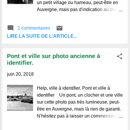
un petit village ou hameau, peut-être en
Auvergne, mais pas d'indication au dos, il
n'y a pas de trace d'électrification, il y a
des toits de chaume pour les granges et
2 commentaires
de la tuile canal sur les habitations. On
LIRE LA SUITE DE L'ARTICLE...
voit aussi
Pont et ville sur photo ancienne à
identifier.
juin 20, 2018
Help, ville à identifier. Pont et ville à
identifier Un pont, un clocher et une ville
sur cette photo pas très lumineuse, peut-
être en Auvergne, mais là rien de garanti.
N'hésitez pas à laisser un commentaire
ci-dessous si vous connaissez ce lieu.