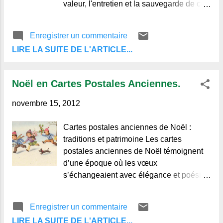
valeur, l'entretien et la sauvegarde de ce
patrimoine local organise son traditionnel
casse croûte de fin d'année, bonne
Enregistrer un commentaire
ambiance, convivialité et qualité des
LIRE LA SUITE DE L'ARTICLE...
menus au programme, dans un endroit
étonnant et agréable. Sources : CGHA les
caves d'Aubiere: © Alain-Michel,
Noël en Cartes Postales Anciennes.
Regards et Vie d'Auvergne. Le
blog de ceux qui aiment l'Auvergne et de
novembre 15, 2012
ceux qui ne la connaissent pas.
Cartes postales anciennes de Noël :
traditions et patrimoine Les cartes
postales anciennes de Noël témoignent
d’une époque où les vœux
s’échangeaient avec élégance et poésie.
Illustrées de scènes religieuses, de
paysages enneigés ou de joyeux enfants,
Enregistrer un commentaire
elles reflètent les traditions festives et
LIRE LA SUITE DE L'ARTICLE...
l’imaginaire populaire du début du XXᵉ