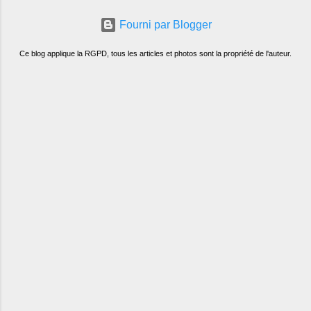
son poulet cocotte, selon les publicités.
Fourni par Blogger
Dans un tel
Ce blog applique la RGPD, tous les articles et photos sont la propriété de l'auteur.