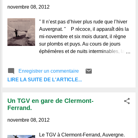
Regards et Vie d'Auvergne. Le blog de ceux qui aiment
novembre 08, 2012
l'Auvergne, et de ceux qui ne la connaissent pas.
" Il n’est pas d’hiver plus rude que l’hiver
Auvergnat. " P récoce, il apparaît dès la
mi-novembre et six mois durant, il règne
sur plombs et puys. Au cours de jours
éphémères et de nuits interminables, la
neige tombe. Sans bruit, elle coiffe les
toits, encombre les « charreires »,
Enregistrer un commentaire
ensevelie à moitié les murettes, recouvre
LIRE LA SUITE DE L'ARTICLE...
prés et champs, encapuchonne les «
suqs », blanchit les noires sapinières,
habille les chênes et les hêtres
Un TGV en gare de Clermont-
dépouillés par l’automne ; elle
Ferrand.
s’amoncelle sur les planèzes et les
landes et, collée aux flancs des monts, se
novembre 08, 2012
perd sur les sommets, dans le ciel
brouillé qui la vit naître. La montagne
Le TGV à Clermont-Ferrand, Auvergne.