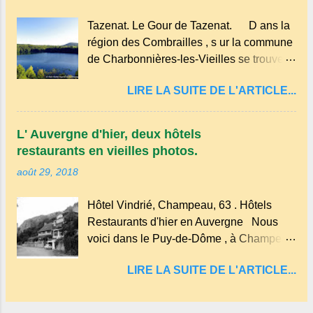
de la nature un peu sauvage, le temple se
Tazenat. Le Gour de Tazenat. D ans la
dresse dans les nuages et brille au
région des Combrailles , s ur la commune
moindre rayon de soleil, attirant le regard.
de Charbonnières-les-Vieilles se trouve le
Bien entouré de verdure, d'un étang,
cratère d'un ancien Maar basaltique
d'une bambouseraie récente, d'ateliers
LIRE LA SUITE DE L'ARTICLE...
(cratère d'explosion) rempli d’eau, appelé
d'art sacré, d'un jardin des souvenirs tout
: le Lac de Tazenat ou Tazanat, il est le
cela dans un grand parc arboré.
premier et le plus au nord de la Chaîne
L' Auvergne d'hier, deux hôtels
des Puys qui en compte près de soixante.
restaurants en vieilles photos.
En Auvergne on dit : un " Gour " c 'est
août 29, 2018
ainsi qu'on appelle un rutoir sur lequel on
fait rouire le chanvre, (tremper).
Hôtel Vindrié, Champeau, 63 . Hôtels
Longtemps considéré comme "sans fond"
Restaurants d'hier en Auvergne Nous
et en forme d'entonnoir entraînant vers les
voici dans le Puy-de-Dôme , à Champeau
entrailles de la terre, les malheureux qui
dans les gorges de la Sioule , sur la
s'approchaient trop de
LIRE LA SUITE DE L'ARTICLE...
commune de Servant . L'Hôtel-Restaurant
Vindrié était réputé pour ses bonnes
fritures, ses truites, son jambon de pays et