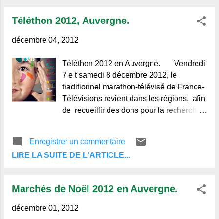
Téléthon 2012, Auvergne.
décembre 04, 2012
Téléthon 2012 en Auvergne. Vendredi
7 e t samedi 8 décembre 2012, le
traditionnel marathon-télévisé de France-
Télévisions revient dans les régions, afin
de recueillir des dons pour la recherche
et trouver de nouveaux médicaments
entrants dans le traitement des maladies
Enregistrer un commentaire
neuromusculaires et des maladies rares.
LIRE LA SUITE DE L'ARTICLE...
Cette année la manifestation sera
parrainée par l'humoriste/ acteur/
comédien Fra nck Dubosc accompagné
Marchés de Noël 2012 en Auvergne.
de la petite Léa souriante et
décembre 01, 2012