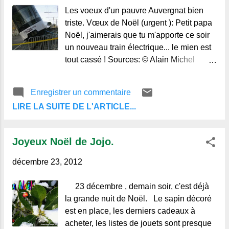
allemand. C’est une formule très
Les voeux d'un pauvre Auvergnat bien
répandue en Allemagne , en Autriche et
triste. Vœux de Noël (urgent ): Petit papa
en Suisse germanophone. Père Noël
Noël, j'aimerais que tu m'apporte ce soir
dans son manteau rouge, sac sur l’épaule
un nouveau train électrique... le mien est
Merry Christmas C’est la formule
tout cassé ! Sources: © Alain Michel
anglaise pour souhaiter Joyeux Noël .
Regards et Vie d'Auvergne. Le blog de
Elle est utilisée dans la plupart des pays
ceux qui aiment l'Auvergne et de ceux qui
anglophones : Royaume-Uni, États-Unis,
Enregistrer un commentaire
ne la connaissent pas.
Canada, Australie… Merry Xmas : version
LIRE LA SUITE DE L'ARTICLE...
abrégée, souvent utilisée de manière
inform...
Joyeux Noël de Jojo.
décembre 23, 2012
23 décembre , demain soir, c'est déjà
la grande nuit de Noël. Le sapin décoré
est en place, les derniers cadeaux à
acheter, les listes de jouets sont presque