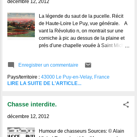
décembre 12, 2012
La légende du saut de la pucelle. Récit
de Haute-Loire Le Puy, vue générale. A
vant la Révolutio n, on montrait sur une
corniche à pic au dessus de la plaine et
prés d'une chapelle vouée à Saint Michel,
qui existe encore aujourd'hui, l'empreinte
de deux pieds. C 'était ceux d'une jeune
Enregistrer un commentaire
fille du Puy qui, en butte aux médisances
de ses voisins, s'était précipitée de là
Pays/territoire :
43000 Le Puy-en-Velay, France
dans la plaine, à 300 pieds au-dessous.
LIRE LA SUITE DE L'ARTICLE...
E lle commença avec succès grâce à la
protection de saint Michel, mais l'orgueil
Chasse interdite.
l'ayant poussé à une troisième tentative,
elle fut abandonnée par son protecteur et
décembre 12, 2012
périt misérablement... Sources:
Littérature orale d'Auvergne, Paul
Humour de chasseurs Sources: © Alain
Sébillot, Gallica © Alain-Michel,