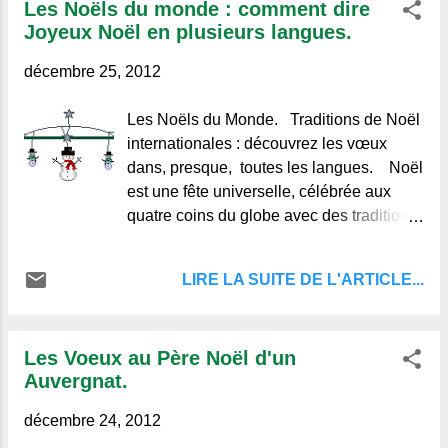
Les Noëls du monde : comment dire
Joyeux Noël en plusieurs langues.
décembre 25, 2012
Les Noëls du Monde. Traditions de Noël
internationales : découvrez les vœux
dans, presque, toutes les langues. Noël
est une fête universelle, célébrée aux
quatre coins du globe avec des traditions
uniques. Mais partout, un mot rassemble
les familles et les amis : Joyeux Noël .
LIRE LA SUITE DE L'ARTICLE...
Découvrez comment souhaiter de belles
fêtes dans différentes langues et explorez
les coutumes qui rendent cette période
Les Voeux au Père Noël d'un
magique. Deux élégants voyageurs en
Auvergnat.
manteaux d’hiver Froehliche
Weihnachten “Fröhliche Weihnachten”
décembre 24, 2012
est la façon de souhaiter Joyeux Noël en