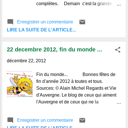
complètes. Demain c'est la grande
journée, comme chaque année la cuisine
est en chantier, des ustensiles aussi
Enregistrer un commentaire
étranges qu'utiles sont ressortis des
LIRE LA SUITE DE L'ARTICLE...
cartons, partout des boites et sachets de
produits "rares" épices, foie gras, huîtres
et fruits des îles, pâte d'amande et petits
22 decembre 2012, fin du monde ...
toasts, la pauvre cuisinière, personnage
essentiel après le Père-Noël, a mille
décembre 22, 2012
idées en tête pour réjouir sa petite famille.
Le temps passe si vite aux fourneaux, il
Fin du monde... Bonnes fêtes de
faut être partout et avoir l’œil ... et l'oreille.
fin d'année 2012 à toutes et tous.
Tout le monde court, envahi par le
Sources: © Alain Michel Regards et Vie
"stress" ce nouveau fléau des temps
d'Auvergne. Le blog de ceux qui aiment
modernes qui n'affolait pas nos grands-
l'Auvergne et de ceux qui ne la
mères habituées à gérer de grands repas
connaissent pas.
tout au long de l'année à l'occasion d'un
Enregistrer un commentaire
baptême, mariage, mais au...