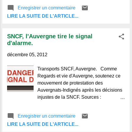
matin de novembre on voit apparaître une
Enregistrer un commentaire
machine infernale, cuves et tuyaux
LIRE LA SUITE DE L'ARTICLE...
s'entremêlent, rouge de cuivre et noire de
fonte et d'acier. Dans la brume matinale,
elle crache : fumées et vapeurs dans une
SNCF, l'Auvergne tire le signal
odeur âcre qui se répandent autour d'elle
d'alarme.
et dans tous les environs. Le principe
est assez simple, chauffé dans les vases
décembre 05, 2012
Transports SNCF, Auvergne. Comme
Regards et vie d'Auvergne, soutenez ce
mouvement de protestation des
Auvergnats-Indignés après les décisions
injustes de la SNCF. Sources :
Signalgalarme.com © Alain-Michel,
Regards et Vie d'Auvergne. Le blog de
Enregistrer un commentaire
ceux qui aiment l'Auvergne et de ceux qui
LIRE LA SUITE DE L'ARTICLE...
ne la connaissent pas.