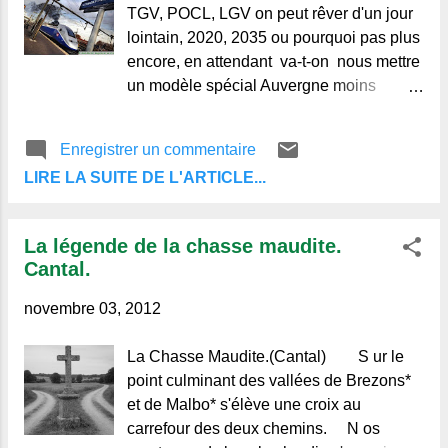
pastorale où les burons ne se voient plus
TGV, POCL, LGV on peut rêver d'un jour
et les forêts sont abandonnées aux"
lointain, 2020, 2035 ou pourquoi pas plus
écirs ". Les routes qui montent vers les
encore, en attendant va-t-on nous mettre
cols disparaissent sous la neige ; les
un modèle spécial Auvergne moins
balises de pierre sont englouties. Les
rapide, mais plus écolo ! Source : © Alain-
voyageurs surpris par la tourmente dans
Michel, Regards et Vie d'Auvergne.
Enregistrer un commentaire
ces solitudes, n’atteig...
Le blog de ceux qui aiment l'Auvergne et
LIRE LA SUITE DE L'ARTICLE...
de ceux qui ne la connaissent pas.
La légende de la chasse maudite.
Cantal.
novembre 03, 2012
La Chasse Maudite.(Cantal) S ur le
point culminant des vallées de Brezons*
et de Malbo* s'élève une croix au
carrefour des deux chemins. N os