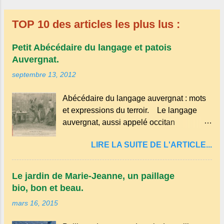
des miracles pour lui redonner son aspect
et son assurance perdus. Fâcheuse
TOP 10 des articles les plus lus :
position, mais comme on chante en
Auvergne : qui ne saute pas n'est pas
Petit Abécédaire du langage et patois
Auvergnat ...! Le quai de départ reste
Auvergnat.
désespérément vide... En attendant de
septembre 13, 2012
retrouver les joies et l'ivresse de la
descente... Sources: Google, © Alain-
Abécédaire du langage auvergnat : mots
Michel, Regards et Vie d'Auvergne.
et expressions du terroir. Le langage
Le blog de ceux qui aiment l'Auvergne, et
auvergnat, aussi appelé occitan
de ceux qui ne la connaissent pas.
auvergnat , est un dialecte de l'occitan
LIRE LA SUITE DE L'ARTICLE...
parlé principalement en Auvergne et dans
certaines parties du Massif central . Il
appartient à la famille des langues
Le jardin de Marie-Jeanne, un paillage
romanes et est classé parmi les dialectes
bio, bon et beau.
du nord-occitan . Bien que le nombre de
mars 16, 2015
locuteurs ait diminué au fil des décennies,
il reste une langue riche en expressions