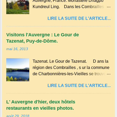
Auvergne, France. Monastère Dhagpo
réalisée avec des ingrédients simples
Kundreul Ling. Dans les Combrailles ,
comme la farine, les œufs, le lait et une
près de Saint-Gervais-d'Auvergne , se
pincée de sel . En version sucrée, on peut
LIRE LA SUITE DE L'ARTICLE...
trouve un site Bouddhiste, composé de
y ajouter du sucre et des fruits comme des
deux ermitages monastiques, dont le
pommes ou des myrtilles. Son nom
monastère Dhagpo Kundreul Ling au lieu-
pourrait être dérivé du terme occitan
Visitons l'Auvergne : Le Gour de
dit "le Bost" sur la commune de Biollet ,
pascada , qui signifie...
Tazenat, Puy-de-Dôme.
un des plus importants centres d'Europe.
mai 16, 2013
Dans un hameau isolé et calme, au milieu
de la nature un peu sauvage, le temple se
Tazenat. Le Gour de Tazenat. D ans la
dresse dans les nuages et brille au
région des Combrailles , s ur la commune
moindre rayon de soleil, attirant le regard.
de Charbonnières-les-Vieilles se trouve le
Bien entouré de verdure, d'un étang,
cratère d'un ancien Maar basaltique
d'une bambouseraie récente, d'ateliers
LIRE LA SUITE DE L'ARTICLE...
(cratère d'explosion) rempli d’eau, appelé
d'art sacré, d'un jardin des souvenirs tout
: le Lac de Tazenat ou Tazanat, il est le
cela dans un grand parc arboré.
premier et le plus au nord de la Chaîne
L' Auvergne d'hier, deux hôtels
des Puys qui en compte près de soixante.
restaurants en vieilles photos.
En Auvergne on dit : un " Gour " c 'est
août 29, 2018