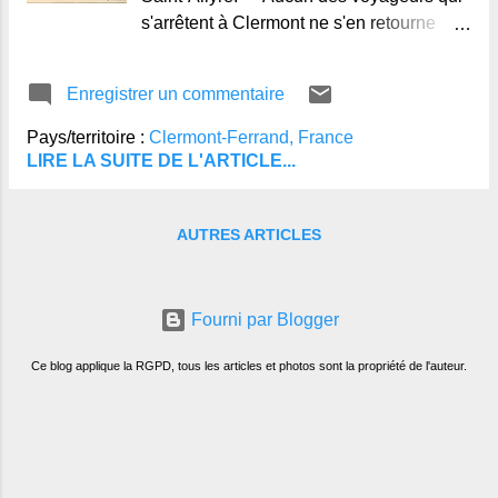
s'arrêtent à Clermont ne s'en retourne
sans être allé visiter la fontaine pétrifiante
de Saint-Allyre. De l'eau qui revêt d'une
Enregistrer un commentaire
couche de pierre tous les objets que l'on
veut bien
Pays/territoire :
Clermont-Ferrand, France
LIRE LA SUITE DE L'ARTICLE...
AUTRES ARTICLES
Fourni par Blogger
Ce blog applique la RGPD, tous les articles et photos sont la propriété de l'auteur.