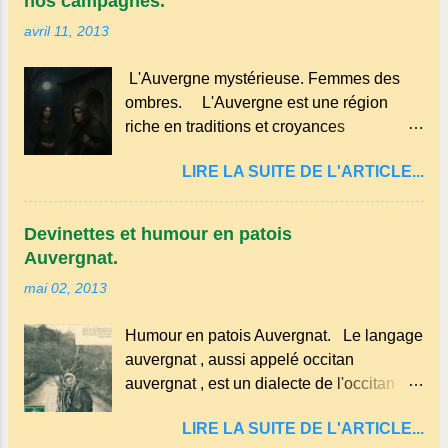
nos campagnes.
Millard aux cerises. Prévoyez 500 g de
des cuisines rurales . Elle permettait
avril 11, 2013
cerises noires si possible , la tradition les
d’utiliser le lait de la ferme, les œufs du
recommande . Il faut aussi 3 œufs, 250 g
poulailler et la farine du grenier. Pas de
L'Auvergne mystérieuse. Femmes des
de farine, 50g de sucre un verre de lait, 1
fioritures ...
ombres. L'Auvergne est une région
pincée de sel et 30 g de beurre.
riche en traditions et croyances
Commencez par équeuter les cerises
populaires . Voici quelques-unes des
sans les dénoyauter de préférence,
LIRE LA SUITE DE L'ARTICLE...
croyances qui ont marqué ses
passez les sous l'eau rapidement, puis
campagnes : Superstitions : Le pain
séchez-les sur un torchon.
retourné. Quand, à un repas, un des
Devinettes et humour en patois
convives tourne son pain à l’envers, les
Auvergnat.
voisins se hâtent de planter dans le
mai 02, 2013
morceau leur fourchette ou leur couteau.
Aussitôt que le propriétaire du pain s’en
Humour en patois Auvergnat. Le langage
aperçoit, il remet le pain sur le bon coté,
auvergnat , aussi appelé occitan
mais il doit payer autant de bouteilles de
auvergnat , est un dialecte de l'occitan
vin qu’il y a de couteaux ou de fourchettes
parlé principalement en Auvergne et dans
enfoncées dans le pain.(Arrondissement
LIRE LA SUITE DE L'ARTICLE...
certaines parties du Massif central . Il
d’Ambert). Les quatre chemins. Quand