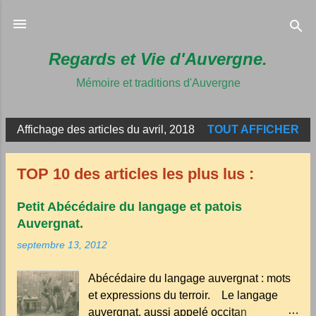
Accéder au 
Regards et Vie d'Auvergne.
Mémoire et traditions d'Auvergne
Affichage des articles du avril, 2018
TOUT AFFICHER
A
r
TOP 10 des articles les plus lus :
t
i
Petit Abécédaire du langage et patois
c
Auvergnat.
l
septembre 13, 2012
e
s
Abécédaire du langage auvergnat : mots
et expressions du terroir. Le langage
auvergnat, aussi appelé occitan