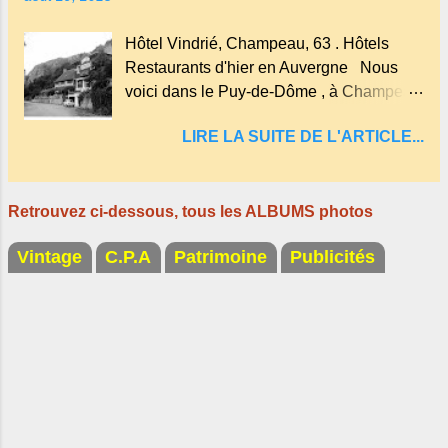
ainsi qu'on appelle un rutoir sur lequel on
fait rouire le chanvre, (tremper).
Hôtel Vindrié, Champeau, 63 . Hôtels
Longtemps considéré comme "sans fond"
Restaurants d'hier en Auvergne Nous
et en forme d'entonnoir entraînant vers les
voici dans le Puy-de-Dôme , à Champeau
entrailles de la terre, les malheureux qui
dans les gorges de la Sioule , sur la
s'approchaient trop de
LIRE LA SUITE DE L'ARTICLE...
commune de Servant . L'Hôtel-Restaurant
Vindrié était réputé pour ses bonnes
fritures, ses truites, son jambon de pays et
Retrouvez ci-dessous, tous les ALBUMS photos
son poulet cocotte, selon les publicités.
Dans un tel
Vintage
C.P.A
Patrimoine
Publicités