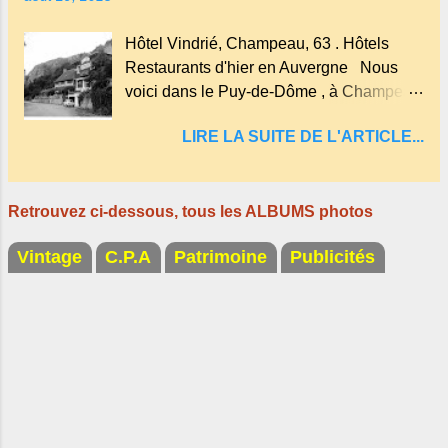
ainsi qu'on appelle un rutoir sur lequel on
fait rouire le chanvre, (tremper).
Hôtel Vindrié, Champeau, 63 . Hôtels
Longtemps considéré comme "sans fond"
Restaurants d'hier en Auvergne Nous
et en forme d'entonnoir entraînant vers les
voici dans le Puy-de-Dôme , à Champeau
entrailles de la terre, les malheureux qui
dans les gorges de la Sioule , sur la
s'approchaient trop de
LIRE LA SUITE DE L'ARTICLE...
commune de Servant . L'Hôtel-Restaurant
Vindrié était réputé pour ses bonnes
fritures, ses truites, son jambon de pays et
Retrouvez ci-dessous, tous les ALBUMS photos
son poulet cocotte, selon les publicités.
Dans un tel
Vintage
C.P.A
Patrimoine
Publicités