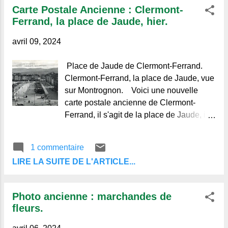
commentaire ou à vous abonner aux
Carte Postale Ancienne : Clermont-
publications du blog, au bas des articles.
Ferrand, la place de Jaude, hier.
Merci de votre visite et à bientôt.
avril 09, 2024
Place de Jaude de Clermont-Ferrand.
Clermont-Ferrand, la place de Jaude, vue
sur Montrognon. Voici une nouvelle
carte postale ancienne de Clermont-
Ferrand, il s'agit de la place de Jaude, il y
a bien longtemps. On ne voit pas une
seule voiture automobile, seuls des
1 commentaire
attelages à chevaux, beaucoup de gens
LIRE LA SUITE DE L'ARTICLE...
assis sur les nombreux bancs, sous les
arbres, même si à l'époque de la prise de
vue, il n'y avait pas encore de feuilles.
Photo ancienne : marchandes de
Pour la date de cette carte, on aperçoit,
fleurs.
tout en bas, un tram à l'arrêt
Chamalières/Royat, celui-ci a commencé