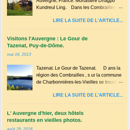
Auvergne, France. Monastère Dhagpo
réalisée avec des ingrédients simples
Kundreul Ling. Dans les Combrailles ,
comme la farine, les œufs, le lait et une
près de Saint-Gervais-d'Auvergne , se
pincée de sel . En version sucrée, on peut
LIRE LA SUITE DE L'ARTICLE...
trouve un site Bouddhiste, composé de
y ajouter du sucre et des fruits comme des
deux ermitages monastiques, dont le
pommes ou des myrtilles. Son nom
monastère Dhagpo Kundreul Ling au lieu-
pourrait être dérivé du terme occitan
Visitons l'Auvergne : Le Gour de
dit "le Bost" sur la commune de Biollet ,
pascada , qui signifie...
Tazenat, Puy-de-Dôme.
un des plus importants centres d'Europe.
mai 16, 2013
Dans un hameau isolé et calme, au milieu
de la nature un peu sauvage, le temple se
Tazenat. Le Gour de Tazenat. D ans la
dresse dans les nuages et brille au
région des Combrailles , s ur la commune
moindre rayon de soleil, attirant le regard.
de Charbonnières-les-Vieilles se trouve le
Bien entouré de verdure, d'un étang,
cratère d'un ancien Maar basaltique
d'une bambouseraie récente, d'ateliers
LIRE LA SUITE DE L'ARTICLE...
(cratère d'explosion) rempli d’eau, appelé
d'art sacré, d'un jardin des souvenirs tout
: le Lac de Tazenat ou Tazanat, il est le
cela dans un grand parc arboré.
premier et le plus au nord de la Chaîne
L' Auvergne d'hier, deux hôtels
des Puys qui en compte près de soixante.
restaurants en vieilles photos.
En Auvergne on dit : un " Gour " c 'est
août 29, 2018