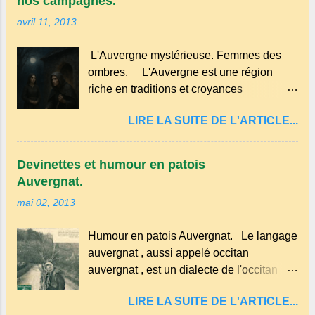
nos campagnes.
Millard aux cerises. Prévoyez 500 g de
des cuisines rurales . Elle permettait
avril 11, 2013
cerises noires si possible , la tradition les
d’utiliser le lait de la ferme, les œufs du
recommande . Il faut aussi 3 œufs, 250 g
poulailler et la farine du grenier. Pas de
L'Auvergne mystérieuse. Femmes des
de farine, 50g de sucre un verre de lait, 1
fioritures ...
ombres. L'Auvergne est une région
pincée de sel et 30 g de beurre.
riche en traditions et croyances
Commencez par équeuter les cerises
populaires . Voici quelques-unes des
sans les dénoyauter de préférence,
LIRE LA SUITE DE L'ARTICLE...
croyances qui ont marqué ses
passez les sous l'eau rapidement, puis
campagnes : Superstitions : Le pain
séchez-les sur un torchon.
retourné. Quand, à un repas, un des
Devinettes et humour en patois
convives tourne son pain à l’envers, les
Auvergnat.
voisins se hâtent de planter dans le
mai 02, 2013
morceau leur fourchette ou leur couteau.
Aussitôt que le propriétaire du pain s’en
Humour en patois Auvergnat. Le langage
aperçoit, il remet le pain sur le bon coté,
auvergnat , aussi appelé occitan
mais il doit payer autant de bouteilles de
auvergnat , est un dialecte de l'occitan
vin qu’il y a de couteaux ou de fourchettes
parlé principalement en Auvergne et dans
enfoncées dans le pain.(Arrondissement
LIRE LA SUITE DE L'ARTICLE...
certaines parties du Massif central . Il
d’Ambert). Les quatre chemins. Quand