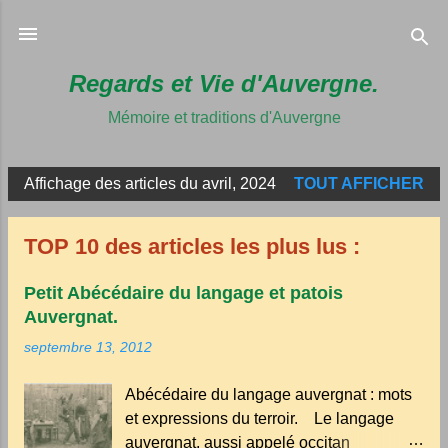
Accéder au 
Regards et Vie d'Auvergne.
Mémoire et traditions d'Auvergne
Affichage des articles du avril, 2024
TOUT AFFICHER
A
r
TOP 10 des articles les plus lus :
t
i
Petit Abécédaire du langage et patois
c
Auvergnat.
l
septembre 13, 2012
e
s
Abécédaire du langage auvergnat : mots
et expressions du terroir. Le langage
auvergnat, aussi appelé occitan