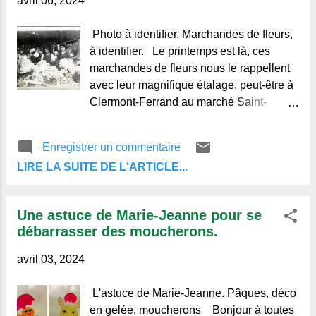
avril 06, 2024
sa circulation en 1890. Au fond, les
anciens bâtiments, supprimés lors de la
Photo à identifier. Marchandes de fleurs,
transformation du "fond de Jaude" dans
à identifier. Le printemps est là, ces
les années 78/80. Nous sommes donc
marchandes de fleurs nous le rappellent
vers 1900, On peut lire les enseignes : "
avec leur magnifique étalage, peut-être à
L'Ami du peuple ", le " Restaurant
Clermont-Ferrand au marché Saint-
Français ", " Boucherie ", " La
Pierre. Liens vers autres albums photos
Chatelaine ", " Coiffeur " et " Garage ".
de ce blog : Mariages, communions,
Enregistrer un commentaire
Aujourd'hui, cette pauvre place n'a pl...
baptêmes Militaria Portraits Les couples
LIRE LA SUITE DE L'ARTICLE...
Groupes lieux, rues, villages, monuments
Automobiles, motos, trains, avions Les
écoles, classes Pochettes photos
Une astuce de Marie-Jeanne pour se
vintages Sources : © photo inédite,
débarrasser des moucherons.
originale et sans retouche des albums
collections de Regards et Vie
avril 03, 2024
d'Auvergne. N'hésitez pas à laisser un
commentaire ou à vous abonner aux
L'astuce de Marie-Jeanne. Pâques, déco
publications du blog, au bas des articles.
en gelée, moucherons Bonjour à toutes