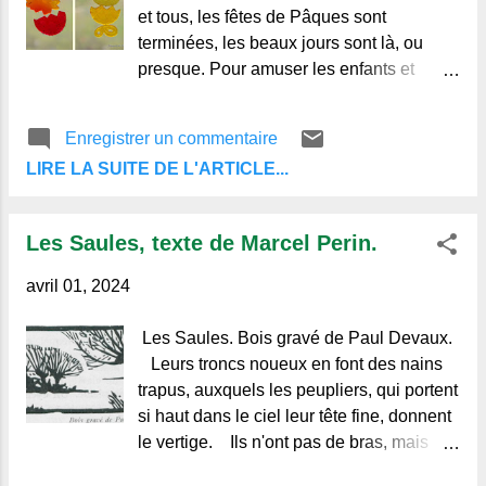
Merci de votre visite et à bientôt.
et tous, les fêtes de Pâques sont
terminées, les beaux jours sont là, ou
presque. Pour amuser les enfants et
égayer ma cuisine, j'avais collé sur les
vitres ces petites figurines en gelée de
Enregistrer un commentaire
toutes les couleurs, spéciales Pâques.
LIRE LA SUITE DE L'ARTICLE...
Charmantes décorations de coquilles
d'œufs, lapins, poussins, je viens de voir
à ma grande surprise, qu'elles avaient
Les Saules, texte de Marcel Perin.
attiré et piégé de nombreux moucherons.
Les pauvres, tentés par la couleur ou
avril 01, 2024
l'odeur, sont restés collés, et à ma grande
surprise, il y en a des dizaines,
Les Saules. Bois gravé de Paul Devaux.
minuscules. Ces hôtes indésirables sont
Leurs troncs noueux en font des nains
sans doute venus avec les légumes et
trapus, auxquels les peupliers, qui portent
fruits, ou salades et carottes du jardin, car
si haut dans le ciel leur tête fine, donnent
les fenêtres ne sont pas encore ouvertes.
le vertige. Ils n'ont pas de bras, mais
Finalement d'une pierre à 2,50 euros ! j'ai
cent doigts fuselés, fines baguettes au
fait deux coups. Commentez, partagez et