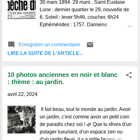
30 mars 1894. 29 mars , Saint Eustase
Lune : dernier quartier le 29, nouvelle de
6. Soleil : lever 5h46, coucher, 6h24
Ephémérides : 1757. Damiens
Température : temps clair et doux. Foires :
Brassac, Cheix-sur-Morge, Vollore-ville.
Enregistrer un commentaire
Nous rappelons au public que c'est
LIRE LA SUITE DE L'ARTICLE...
dimanche 1er avril que les " Grands
Magasins de Nouveautés Aux Armes de
France ", font leur exposition intérieure et
10 photos anciennes en noir et blanc
publique. Club Alpin Français, section
: thème : au jardin.
d'Auvergne : Excursion du dimanche
1er avril, la vallée de la Durolle. Départ :
avril 22, 2024
train de 5h 52 matin, jusqu'à Pont-de-
Dore , à pied de Pont-de-Dore à Saint-
Il fait beau, tout le monde au jardin. Avoir
Rémy par la vallée de la Durolle (13
un jardin, c'est comme avoir un petit coin
kilomètres) Déjeuner à Saint-Rémy, hôtel
de paradis chez soi ! 🌿 Que tu rêves d'un
Guyard, à 11 heures.
potager luxuriant, d'un espace zen ou
d'un jardin fleuri, il y a mille façons de