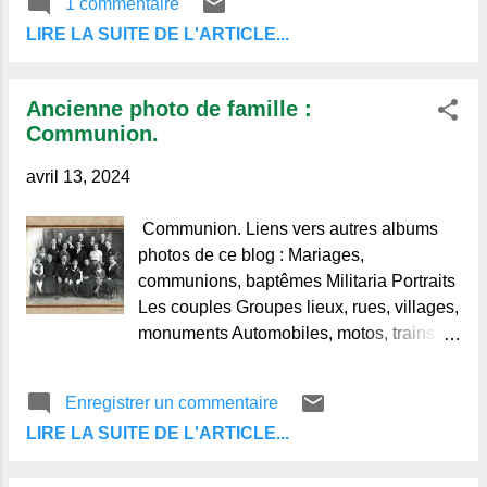
1 commentaire
lavande ou de romarin, et parfois même
S. 22 janvier 1915. " " Jean II le Bon,
un petit étang ou une mare attirant
LIRE LA SUITE DE L'ARTICLE...
1340/1364 et Charles V 1364/1380 "
oiseaux ...
Ancienne photo de famille :
Communion.
avril 13, 2024
Communion. Liens vers autres albums
photos de ce blog : Mariages,
communions, baptêmes Militaria Portraits
Les couples Groupes lieux, rues, villages,
monuments Automobiles, motos, trains,
avions Les écoles, classes Pochettes
photos vintages Source : © photo inédite,
Enregistrer un commentaire
originale et sans retouche des albums
LIRE LA SUITE DE L'ARTICLE...
collections de Regards et Vie
d'Auvergne. N'hésitez pas à laisser un