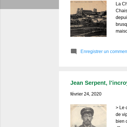
s
La Ch
Chais
depui
brusq
maiso
l'azur
le vi
Enregistrer un commen
célèb
fréqu
cathé
Jean Serpent, l'incr
février 24, 2020
> Le 
de vi
bien 