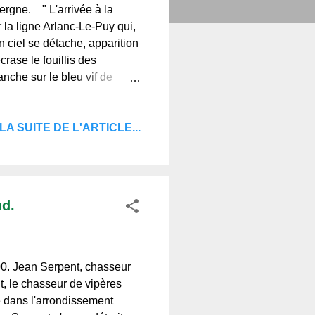
rgne. " L'arrivée à la
 la ligne Arlanc-Le-Puy qui,
 ciel se détache, apparition
rase le fouillis des
anche sur le bleu vif de
allée cahoteuse. L'église et
 obsèdent. Coin d'Auvergne
LA SUITE DE L'ARTICLE...
 les larges dalles, coin que
e fonda saint Robert, la "
nd.
00. Jean Serpent, chasseur
, le chasseur de vipères
 dans l'arrondissement