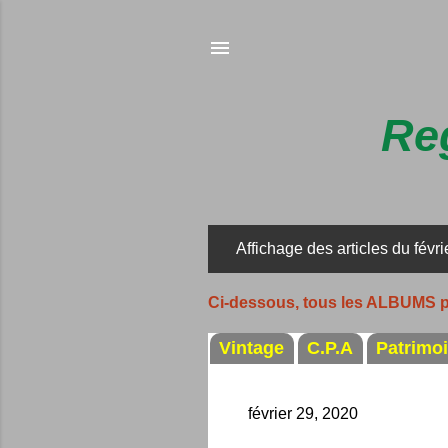
Reg
Affichage des articles du févri
A
r
Ci-dessous, tous les ALBUMS 
t
i
Vintage
C.P.A
Patrimo
c
l
février 29, 2020
e