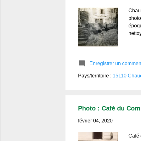
Chaud
photo
époqu
netto
Enregistrer un commen
Pays/territoire :
15110 Chaud
Photo : Café du Comm
février 04, 2020
Café 