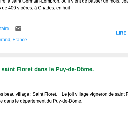
oire, à saint Germain-Lembron, où il vient de passer un mois, Je
 de 400 vipères, à Chades, en huit
taire
LIRE 
rrand, France
: saint Floret dans le Puy-de-Dôme.
ès beau village : Saint Floret. Le joli village vigneron de saint F
ire dans le département du Puy-de-Dôme.