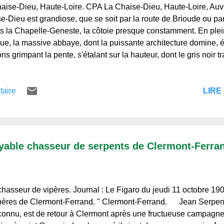
aise-Dieu, Haute-Loire. CPA La Chaise-Dieu, Haute-Loire, Auve
e-Dieu est grandiose, que se soit par la route de Brioude ou par
s la Chapelle-Geneste, la côtoie presque constamment. En plein
ue, la massive abbaye, dont la puissante architecture domine, éc
ns grimpant la pente, s'étalant sur la hauteur, dont le gris noir tr
 et sur l'ocre des toits. A peine réserve-t-on un coup d’œil à la v
llage attirent invinciblement le regard, grandissant peu à peu,
LIRE 
taire
re où le cardinal de Rohan connu l'exil, où repose un pape sous
entent chaque été de nombreux touristes. L'abbaye, d'abord, qu
drale " comme on dit là-bas, dont le
oyable chasseur de serpents de Clermont-Ferra
chasseur de vipères. Journal : Le Figaro du jeudi 11 octobre 19
pères de Clermont-Ferrand. " Clermont-Ferrand. Jean Serpent
connu, est de retour à Clermont après une fructueuse campagne