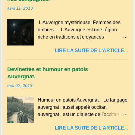
Millard aux cerises. Prévoyez 500 g de
des cuisines rurales . Elle permettait
avril 11, 2013
cerises noires si possible , la tradition les
d’utiliser le lait de la ferme, les œufs du
recommande . Il faut aussi 3 œufs, 250 g
poulailler et la farine du grenier. Pas de
L'Auvergne mystérieuse. Femmes des
de farine, 50g de sucre un verre de lait, 1
fioritures ...
ombres. L'Auvergne est une région
pincée de sel et 30 g de beurre.
riche en traditions et croyances
Commencez par équeuter les cerises
populaires . Voici quelques-unes des
sans les dénoyauter de préférence,
LIRE LA SUITE DE L'ARTICLE...
croyances qui ont marqué ses
passez les sous l'eau rapidement, puis
campagnes : Superstitions : Le pain
séchez-les sur un torchon.
retourné. Quand, à un repas, un des
Devinettes et humour en patois
convives tourne son pain à l’envers, les
Auvergnat.
voisins se hâtent de planter dans le
mai 02, 2013
morceau leur fourchette ou leur couteau.
Aussitôt que le propriétaire du pain s’en
Humour en patois Auvergnat. Le langage
aperçoit, il remet le pain sur le bon coté,
auvergnat , aussi appelé occitan
mais il doit payer autant de bouteilles de
auvergnat , est un dialecte de l'occitan
vin qu’il y a de couteaux ou de fourchettes
parlé principalement en Auvergne et dans
enfoncées dans le pain.(Arrondissement
LIRE LA SUITE DE L'ARTICLE...
certaines parties du Massif central . Il
d’Ambert). Les quatre chemins. Quand