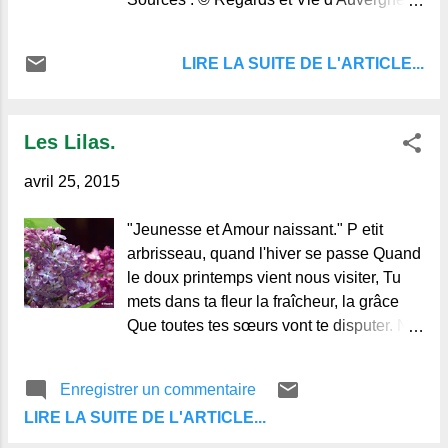
http://www.regardsetviedauvergne.fr/
LIRE LA SUITE DE L'ARTICLE...
Le blog de ceux qui aiment
l'Auvergne et de ceux qui ne la
connaissent pas.
Les Lilas.
avril 25, 2015
"Jeunesse et Amour naissant." P etit
arbrisseau, quand l'hiver se passe Quand
le doux printemps vient nous visiter, Tu
mets dans ta fleur la fraîcheur, la grâce
Que toutes tes sœurs vont te disputer. Ne
te hâte pas d'ouvrir tes corolles, Trop tôt
les enfants voudraient te cueillir, Quand tu
Enregistrer un commentaire
nous souris toujours tu consoles Notre
LIRE LA SUITE DE L'ARTICLE...
pauvre cœur, prêt à défaillir. O Lilas que
j'aime A chaque printemps, Toujours ton