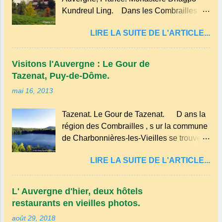
réalisée avec des ingrédients simples
Kundreul Ling. Dans les Combrailles ,
comme la farine, les œufs, le lait et une
près de Saint-Gervais-d'Auvergne , se
pincée de sel . En version sucrée, on peut
LIRE LA SUITE DE L'ARTICLE...
trouve un site Bouddhiste, composé de
y ajouter du sucre et des fruits comme des
deux ermitages monastiques, dont le
pommes ou des myrtilles. Son nom
monastère Dhagpo Kundreul Ling au lieu-
pourrait être dérivé du terme occitan
Visitons l'Auvergne : Le Gour de
dit "le Bost" sur la commune de Biollet ,
pascada , qui signifie...
Tazenat, Puy-de-Dôme.
un des plus importants centres d'Europe.
mai 16, 2013
Dans un hameau isolé et calme, au milieu
de la nature un peu sauvage, le temple se
Tazenat. Le Gour de Tazenat. D ans la
dresse dans les nuages et brille au
région des Combrailles , s ur la commune
moindre rayon de soleil, attirant le regard.
de Charbonnières-les-Vieilles se trouve le
Bien entouré de verdure, d'un étang,
cratère d'un ancien Maar basaltique
d'une bambouseraie récente, d'ateliers
LIRE LA SUITE DE L'ARTICLE...
(cratère d'explosion) rempli d’eau, appelé
d'art sacré, d'un jardin des souvenirs tout
: le Lac de Tazenat ou Tazanat, il est le
cela dans un grand parc arboré.
premier et le plus au nord de la Chaîne
L' Auvergne d'hier, deux hôtels
des Puys qui en compte près de soixante.
restaurants en vieilles photos.
En Auvergne on dit : un " Gour " c 'est
août 29, 2018
ainsi qu'on appelle un rutoir sur lequel on