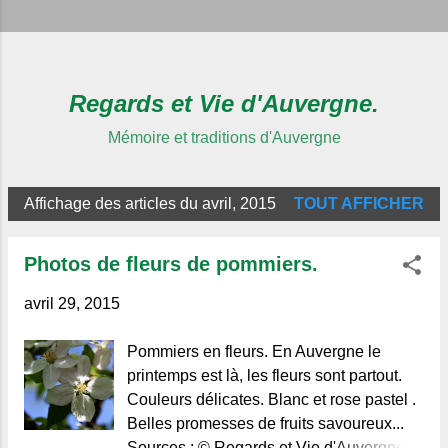
Regards et Vie d'Auvergne.
Mémoire et traditions d'Auvergne
Affichage des articles du avril, 2015
TOUT AFFICHER
A
r
Photos de fleurs de pommiers.
t
i
avril 29, 2015
c
Pommiers en fleurs. En Auvergne le
l
printemps est là, les fleurs sont partout.
e
Couleurs délicates. Blanc et rose pastel .
s
Belles promesses de fruits savoureux...
Sources : © Regards et Vie d'Auvergne.