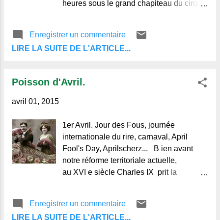
heures sous le grand chapiteau du cirque
Luigi Zavatta. L’impressionnant parc de
camions rutilants , de roulottes et de
Enregistrer un commentaire
caravanes vous donne déjà le ton, le
LIRE LA SUITE DE L'ARTICLE...
grand chapiteau rouge et blanc la
ménagerie et l'activité incessante du
nombreux personnel sont au niveau de
Poisson d'Avril.
notre attente : le rêve, l'émerveillement et
le retour à nos jeunes années pour les
avril 01, 2015
plus anciens. Les gradins presque
pleins, les lumières s'éteignent, que le
1er Avril. Jour des Fous, journée
spectacle commence ! Sur la piste au
internationale du rire, carnaval, April
centre, sous la grande toile étoilée un
Fool's Day, Aprilscherz... B ien avant
numéro de fauves qui vous donne des
notre réforme territoriale actuelle,
frissons, les lions sous les ordres de leur
au XVI e siècle Charles IX prit la
dompteur, se mettent au travail parfois le
décision de faire commencer la nouvelle
naturel resurgit et ils montrent les crocs
année le 1er janvier malgré l'opposition
Enregistrer un commentaire
rappelant qu'ils sont avant tout les rois,
de nombreux pays de France. Al ors,
coups de pattes et rugissements vite
LIRE LA SUITE DE L'ARTICLE...
pour conserver leur 1er avril comme il