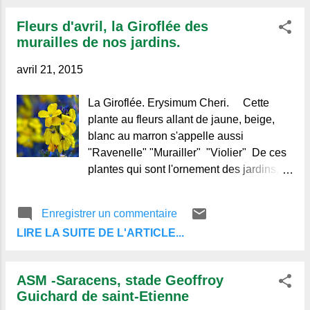
emblème Réjouit nos ans ! L aisse tes
Fleurs d'avril, la Giroflée des
grenats aux mille facettes Du plus tendre
murailles de nos jardins.
vert se rougir un peu, Lorsqu'en
soupirant, tout bas, tu t'apprêtes A te
avril 21, 2015
colorer par un doux aveu. Résiste
longtemps à montrer tes charmes, Tes
La Giroflée. Erysimum Cheri. Cette
boutons en fleurs ne durent qu'un jour, Et
plante au fleurs allant de jaune, beige,
le Dieu cruel se rit de tes larmes Lorsque
blanc au marron s'appelle aussi
ton parfum s'exhale à son tour. O Lilas si
"Ravenelle" "Murailler" "Violier" De ces
tendre Quand tu viens charmer, Peut-on
plantes qui sont l'ornement des jardins,
se défendre De ne pas t'aimer ? T a grâce
Les unes sont le peuple et les autres
enfantine est toujours l'emblème Des
l'élite, Les plus communes ont leur genre
Enregistrer un commentaire
premiers beaux jours dont nous
de mérite Et, grâce à leurs bas prix,
jouissons, A chaque ...
LIRE LA SUITE DE L'ARTICLE...
passent dans plus de mains. De l'humble
intérieur, de l'atelier modeste, Où ne
pénètrent pas de produits luxueux, La
ASM -Saracens, stade Geoffroy
Giroflée est l'âme, et là, plaisir des yeux,
Guichard de saint-Etienne
Ne songe pas qu'elle est, au salon, trop