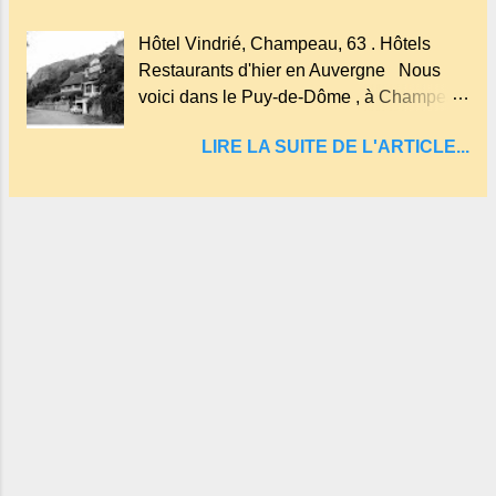
fait rouire le chanvre, (tremper).
Hôtel Vindrié, Champeau, 63 . Hôtels
Longtemps considéré comme "sans fond"
Restaurants d'hier en Auvergne Nous
et en forme d'entonnoir entraînant vers les
voici dans le Puy-de-Dôme , à Champeau
entrailles de la terre, les malheureux qui
dans les gorges de la Sioule , sur la
s'approchaient trop de
LIRE LA SUITE DE L'ARTICLE...
commune de Servant . L'Hôtel-Restaurant
Vindrié était réputé pour ses bonnes
fritures, ses truites, son jambon de pays et
son poulet cocotte, selon les publicités.
Dans un tel