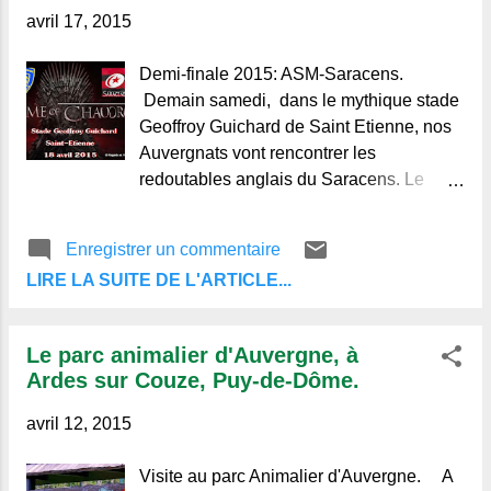
agreste. Comme la Violette elle est une
avril 17, 2015
primeur, Aux rendez-vous d'avril
empressée et fidèle, Les amis du
Demi-finale 2015: ASM-Saracens.
printemps soupirent après elle, On se
Demain samedi, dans le mythique stade
sent rajeunir en voyant sa fraîcheur.
Geoffroy Guichard de Saint Etienne, nos
L'ouvrière la guette, heureuse de l'avoir,
Auvergnats vont rencontrer les
Elle aime à commencer et finir sa journée
redoutables anglais du Saracens. Le
En arrosant gaiement sa chère Giroflée,
fameux "Chaudron" sera plein à en
Qu'elle regarde aussi souvent que son
déborder, battant un record d'affluence
Enregistrer un commentaire
miroir. Les émanations de la fl...
avec plus de 41 000 spectateurs qui vont
LIRE LA SUITE DE L'ARTICLE...
bouillonner de plaisir. Les hommes de
Franck Azéma et leur capitaine Damien
Chouly vont tenter une fois de plus de
Le parc animalier d'Auvergne, à
s'approcher de la finale de cette coupe
Ardes sur Couze, Puy-de-Dôme.
d'Europe tant espérée. Allez les Jaune et
Bleu, Allez les Auvergnats ! Sources:©
avril 12, 2015
Regards et Vie d'Auvergne.
http://www.regardsetviedauvergne.fr/
Visite au parc Animalier d'Auvergne. A