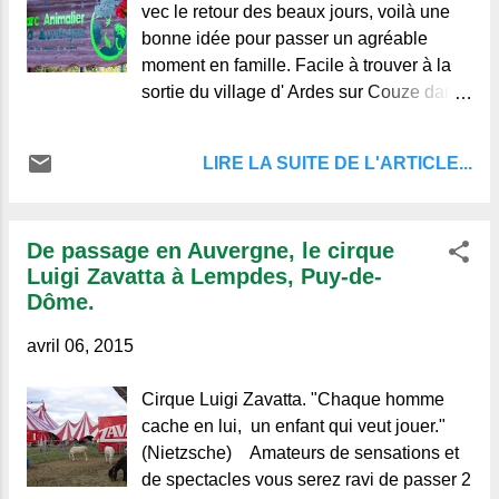
Le blog de ceux qui aiment
vec le retour des beaux jours, voilà une
l'Auvergne et de ceux qui ne la
bonne idée pour passer un agréable
connaissent pas.
moment en famille. Facile à trouver à la
sortie du village d' Ardes sur Couze dans
le Puy-de-Dôme ce parc zoologique vous
enchantera, tant les promenades à
LIRE LA SUITE DE L'ARTICLE...
travers les
De passage en Auvergne, le cirque
Luigi Zavatta à Lempdes, Puy-de-
Dôme.
avril 06, 2015
Cirque Luigi Zavatta. "Chaque homme
cache en lui, un enfant qui veut jouer."
(Nietzsche) Amateurs de sensations et
de spectacles vous serez ravi de passer 2