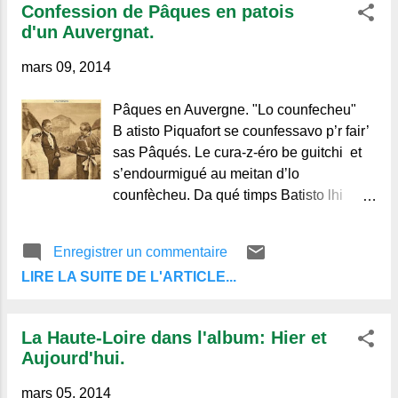
Confession de Pâques en patois
qui aiment l'Auvergne et de ceux qui ne la
d'un Auvergnat.
connaissent pas.
mars 09, 2014
Pâques en Auvergne. "Lo counfecheu"
B atisto Piquafort se counfessavo p’r fair’
sas Pâqués. Le cura-z-éro be guitchi et
s’endourmigué au meitan d’lo
counfècheu. Da qué timps Batisto lhi
reubé chiés lewis d’or. Quand le cura se
déveillé dissé : -« A n’in sins-nous ? » -«
Enregistrer un commentaire
N’in sins eu wol ! » -« Et qu’ovez-vous
LIRE LA SUITE DE L'ARTICLE...
donc wola ? » -« Ai wola chiés lewis
d’or ! » -« Ah moun pauvre ami, leus faut
tourna d’â qué leus ais pris ! » -« Ah
La Haute-Loire dans l'album: Hier et
Moun Père, leus voulez-vous ? » -« Oh
Aujourd'hui.
noun ! » -« Eh be, leus vôt pas ! Volez-
vous partadja bé yeu ? » -« Che volez ! »
mars 05, 2014