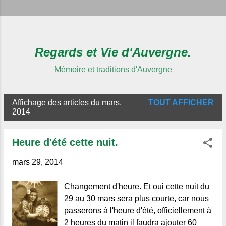
Regards et Vie d'Auvergne.
Mémoire et traditions d'Auvergne
Affichage des articles du mars,
TOUT AFFICHER
A
2014
r
t
Heure d'été cette nuit.
i
mars 29, 2014
c
l
Changement d'heure. Et oui cette nuit du
e
29 au 30 mars sera plus courte, car nous
s
passerons à l'heure d'été, officiellement à
2 heures du matin il faudra ajouter 60