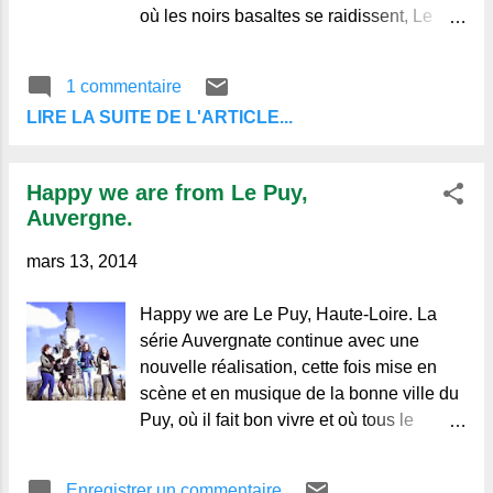
bien fait assurément, Mais dans ce grand
où les noirs basaltes se raidissent, Le
travail, hâtons-nous lentement, Et
pays que Joseph et la Vierge bénissent,
gardons-nous surtout du funeste...
Dans un geste charmant d’inlassable
1 commentaire
bonté ? Connais-tu les coteaux que le
LIRE LA SUITE DE L'ARTICLE...
seigle tapisse, Connais-tu le ruisseau qui
serpente et qui glisse Comme un dragon
d’argent sur les gazons du pré. Connais-
Happy we are from Le Puy,
tu les plateaux bordés de précipices, Où
Auvergne.
paissent les troupeaux, où croissent les
mélisses, La glauque gentiane et le lys
mars 13, 2014
empourpré ? Connais-tu la cité que les
matins bleuissent, Où les noirs carrefours
Happy we are Le Puy, Haute-Loire. La
dans le soir s’obscurcissent, Semblant
série Auvergnate continue avec une
des gouffres d’ombres ouverts dans la
nouvelle réalisation, cette fois mise en
clarté ? Ici des escaliers tortueux
scène et en musique de la bonne ville du
s’infléchissent, Plus loin, de vieux
Puy, où il fait bon vivre et où tous le
remparts formidables surgissent, Dans un
monde est "happy" d'après ces images.
farouche élan de froide austérité. Et
We are from Le Puy from Zoomdici
Enregistrer un commentaire
connais-tu l’église au géant frontispice,