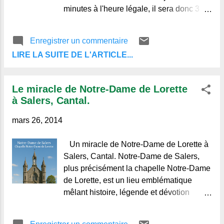
minutes à l'heure légale, il sera donc 3
heures , et on aura perdu une heure de
sommeil. De 1917 à 1945 la France
Enregistrer un commentaire
modifie les heures pour mieux
LIRE LA SUITE DE L'ARTICLE...
économiser la "lumière" . Et en 1976,
choc pétrolier oblige, le changement
d'heure est remis en place pour faire là
Le miracle de Notre-Dame de Lorette
encore des économies d'énergie. Beffroi
à Salers, Cantal.
et cadran solaire de Charroux, Allier.
L'heure dite "vraie" indiquée par les
mars 26, 2014
cadrans solaires est alors en été de 2
heures en avance. l'Heure dite aussi "du
Un miracle de Notre-Dame de Lorette à
soleil" est encore utilisée par certains
Salers, Cantal. Notre-Dame de Salers,
anciens qui pour rien au monde ne
plus précisément la chapelle Notre-Dame
veulent adopter ces changements
de Lorette, est un lieu emblématique
d'heures. Sources: Photo: © Alain Michel
mêlant histoire, légende et dévotion
Regards et Vie d'Auvergne. Le
populaire dans le Cantal. « Mathieu-
blog de ceux qui aiment l'Auvergne et de
Marie de Montclar, originaire du bourg d’