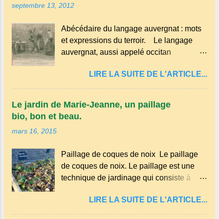
septembre 13, 2012
Abécédaire du langage auvergnat : mots
et expressions du terroir. Le langage
auvergnat, aussi appelé occitan
auvergnat , est un dialecte de l'occitan
LIRE LA SUITE DE L'ARTICLE...
parlé principalement en Auvergne et dans
certaines parties du Massif central . Il
appartient à la famille des langues
Le jardin de Marie-Jeanne, un paillage
romanes et est classé parmi les dialectes
bio, bon et beau.
du nord-occitan . Bien que le nombre de
mars 16, 2015
locuteurs ait diminué au fil des décennies,
il reste une langue riche en expressions
Paillage de coques de noix Le paillage
et en traditions. Par exemple, on trouve
de coques de noix. Le paillage est une
des mots typiques comme "agourer"
technique de jardinage qui consiste à
(s'accroupir) ou "aze" (âne, utilisé aussi
recouvrir le sol avec des matériaux
pour désigner quelqu'un de naïf).
LIRE LA SUITE DE L'ARTICLE...
organiques, minéraux ou synthétiques
Souvenirs de la langue d’ Auvergne
pour le protéger et améliorer sa fertilité. Il
particulièrement du Puy-de-Dôme . A