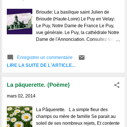
Le cura fourrant leus très lewis dins so
potcho dissé : -« Chiés bé très fait nao ! »
Brioude: La basilique saint Julien de
(Oh ! Noun, fait mas très !!!) La confession
Brioude (Haute-Loire) Le Puy en Velay:
d'un Auvergnat. B aptiste Piquefort se
Le Puy, Notre Dame de France Le Puy,
confessait pour faire ses Pâques. ...
vue générale. Le Puy, la cathédrale Notre
Dame de l'Annonciation. Consultez tous
les albums dans la colonne de droite de
la page d’accueil. Sources: © Alain
Enregistrer un commentaire
Michel Regards et Vie d'Auvergne.
LIRE LA SUITE DE L'ARTICLE...
Le blog de ceux qui aiment l'Auvergne
et de ceux qui ne la connaissent pas.
La pâquerette. (Poème)
mars 02, 2014
La Pâquerette. L a simple fleur des
champs ou mère de famille Se parait au
soleil de ses nombreux rejets, Et contente