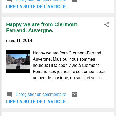
Haute-Loire on Vimeo . Sources: Viméo,
Où le Dante aurait vu le lieu le plus
LIRE LA SUITE DE L'ARTICLE...
Zoomdici Haute-Loire, NRJ. Le
propic...
blog de ceux qui aiment l'Auvergne et de
ceux qui ne la connaissent pas.
Happy we are from Clermont-
Ferrand, Auvergne.
mars 11, 2014
Happy we are from Clermont-Ferrand,
Auvergne. Mais oui nous sommes
heureux ! Il fait bon vivre à Clermont-
Ferrand, ces jeunes ne se trompent pas,
un peu de musique, du soleil et voilà un
bon moment de passé. Merci "La petite
boite Auvergnate" pour cette vidéo fraîche
Enregistrer un commentaire
et pleine de vitalité sur le succès de
LIRE LA SUITE DE L'ARTICLE...
Pharrell Williams: Happy. Sources:
Youtube La petite boite
Auvergnate. Le blog de ceux