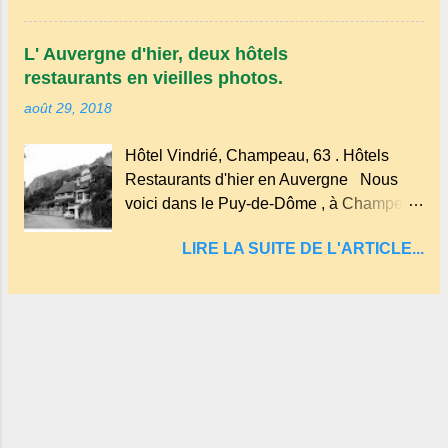
d'art sacré, d'un jardin des souvenirs tout
: le Lac de Tazenat ou Tazanat, il est le
cela dans un grand parc arboré.
premier et le plus au nord de la Chaîne
L' Auvergne d'hier, deux hôtels
des Puys qui en compte près de soixante.
restaurants en vieilles photos.
En Auvergne on dit : un " Gour " c 'est
août 29, 2018
ainsi qu'on appelle un rutoir sur lequel on
fait rouire le chanvre, (tremper).
Hôtel Vindrié, Champeau, 63 . Hôtels
Longtemps considéré comme "sans fond"
Restaurants d'hier en Auvergne Nous
et en forme d'entonnoir entraînant vers les
voici dans le Puy-de-Dôme , à Champeau
entrailles de la terre, les malheureux qui
dans les gorges de la Sioule , sur la
s'approchaient trop de
LIRE LA SUITE DE L'ARTICLE...
commune de Servant . L'Hôtel-Restaurant
Vindrié était réputé pour ses bonnes
fritures, ses truites, son jambon de pays et
son poulet cocotte, selon les publicités.
Dans un tel