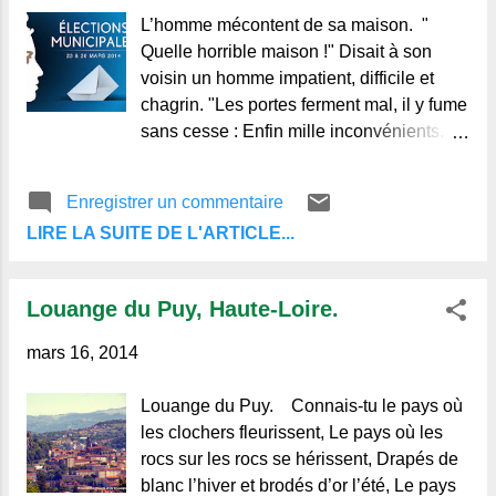
L’homme mécontent de sa maison. "
Quelle horrible maison !" Disait à son
voisin un homme impatient, difficile et
chagrin. "Les portes ferment mal, il y fume
sans cesse : Enfin mille inconvénients. "
« Votre habitation, mon cher, je le
confesse, Lui répond le voisin, a des
Enregistrer un commentaire
désagréments, J’y trouve, comme vous,
LIRE LA SUITE DE L'ARTICLE...
quelque chose à refaire, Mais procédons
par ordre, et mettons-y le temps. » De ce
conseil si salutaire Notre homme ne tint
Louange du Puy, Haute-Loire.
compte. Il appelle un maçon, Et
commence d’abord par raser sa maison,
mars 16, 2014
Sûr de la rebâtir plus commode et plus
belle. Qu’arriva-t-il ? Notre imprudent, En
Louange du Puy. Connais-tu le pays où
attendant cette maison nouvelle, Se vit
les clochers fleurissent, Le pays où les
contraint de coucher en plein vent. Abolir
rocs sur les rocs se hérissent, Drapés de
les abus, régénérer l’empire, C’est fort
blanc l’hiver et brodés d’or l’été, Le pays