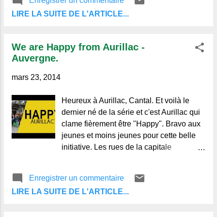
Enregistrer un commentaire
ceux qui ne la connaissent pas.
Anglards , fils de Jean-Dominique de
LIRE LA SUITE DE L'ARTICLE...
Montclar, chevalier, seigneur d’Anglards
et de Méallet, baron de Montbrun et de
Longevergne, seigneur de Trémolière, et
We are Happy from Aurillac -
de dame Marie-Adelaïde-Claire de Fayet
Auvergne.
de la Tour , avait déjà atteint l’âge de cinq
ans ou environ, sans qu’il eût encore pu
mars 23, 2014
former un pas, ni même se soutenir sur
ses jambes ; tout au plus, la femme qui
Heureux à Aurillac, Cantal. Et voilà le
était chargée de sa garde le mettait à
dernier né de la série et c'est Aurillac qui
terre et l’appuyait contre une chaise, où il
clame fièrement être "Happy". Bravo aux
demeurait dans la même position jusqu’à
jeunes et moins jeunes pour cette belle
ce qu’elle le reprit entre ses bras. Le
initiative. Les rues de la capitale
père et la mère de cet enfant étaient
cantalouse, les principaux monuments
d’autant plus affligés de cette infirmité
sont mis en scène et en rythme sur le clip
Enregistrer un commentaire
qu’ils l’aimaient avec plus de tendresse et
"We are happy, de Pharrell Williams".
lui portaient un plus vi...
LIRE LA SUITE DE L'ARTICLE...
Même les bêtes "à pis" semblent très
heureuses ! Vive Aurillac et Vive
l'Auvergne. Sources: Youtube. ©