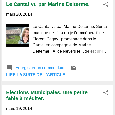
Le Cantal vu par Marine Delterme.
Alain Michel Regards et Vie d'Auvergne.
Le blog de ceux qui aiment l'Auvergne et
mars 20, 2014
de ceux qui ne la connaissent pas.
Le Cantal vu par Marine Delterme. Sur la
musique de : "Là où je t’emmènerai" de
Florent Pagny, promenade dans le
Cantal en compagnie de Marine
Delterme, (Alice Nevers le juge est une
femme) qui nous explique pourquoi elle
aime tant cette partie de l'Auvergne, ses
Enregistrer un commentaire
lacs, ses vieilles fermes ... "Marcher des
LIRE LA SUITE DE L'ARTICLE...
heures sans rencontrer personne, ce qui
est le propre de la rêverie et du
recueillement" Source : Youtube.
Elections Municipales, une petite
© Alain Michel Regards et Vie
fable à méditer.
d'Auvergne. Le blog de ceux qui aiment
l'Auvergne et de ceux qui ne la
mars 19, 2014
connaissent pas.