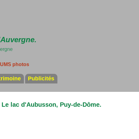
Accéder au contenu principal
'Auvergne.
vergne
LBUMS photos
trimoine
Publicités
: Le lac d'Aubusson, Puy-de-Dôme.