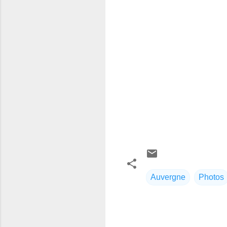
Auvergne
Photos
C
o