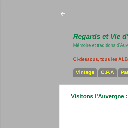
Regards et Vie d
Mémoire et traditions d'Au
Ci-dessous, tous les A
Vintage
C.P.A
Pa
Visitons l'Auvergne 