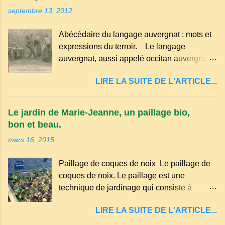
septembre 13, 2012
Abécédaire du langage auvergnat : mots et
expressions du terroir. Le langage
auvergnat, aussi appelé occitan auvergnat ,
est un dialecte de l'occitan parlé
LIRE LA SUITE DE L'ARTICLE...
principalement en Auvergne et dans
certaines parties du Massif central . Il
appartient à la famille des langues romanes
Le jardin de Marie-Jeanne, un paillage bio,
et est classé parmi les dialectes du nord-
bon et beau.
occitan . Bien que le nombre de locuteurs
mars 16, 2015
ait diminué au fil des décennies, il reste une
langue riche en expressions et en traditions.
Paillage de coques de noix Le paillage de
Par exemple, on trouve des mots typiques
coques de noix. Le paillage est une
comme "agourer" (s'accroupir) ou "aze"
technique de jardinage qui consiste à
(âne, utilisé aussi pour désigner quelqu'un
recouvrir le sol avec des matériaux
de naïf). Souvenirs de la langue d’
LIRE LA SUITE DE L'ARTICLE...
organiques, minéraux ou synthétiques pour
Auvergne particulièrement du Puy-de-
le protéger et améliorer sa fertilité. Il