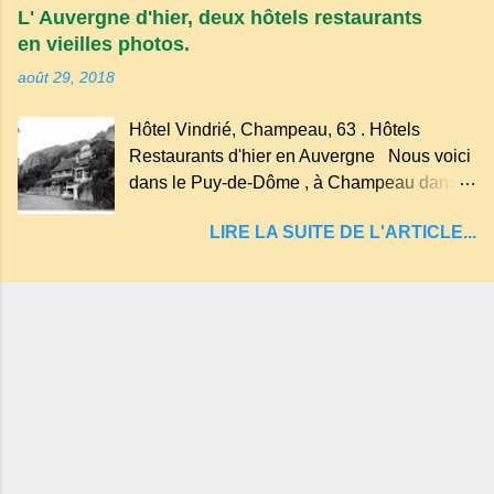
plus au nord de la Chaîne des Puys qui en
L' Auvergne d'hier, deux hôtels restaurants
compte près de soixante. En Auvergne
en vieilles photos.
on dit : un " Gour " c 'est ainsi qu'on appelle
août 29, 2018
un rutoir sur lequel on fait rouire le chanvre,
(tremper). Longtemps considéré comme
Hôtel Vindrié, Champeau, 63 . Hôtels
"sans fond" et en forme d'entonnoir
Restaurants d'hier en Auvergne Nous voici
entraînant vers les entrailles de la terre, les
dans le Puy-de-Dôme , à Champeau dans
malheureux qui s'approchaient trop de
les gorges de la Sioule , sur la commune de
LIRE LA SUITE DE L'ARTICLE...
Servant . L'Hôtel-Restaurant Vindrié était
réputé pour ses bonnes fritures, ses truites,
son jambon de pays et son poulet cocotte,
selon les publicités. Dans un tel