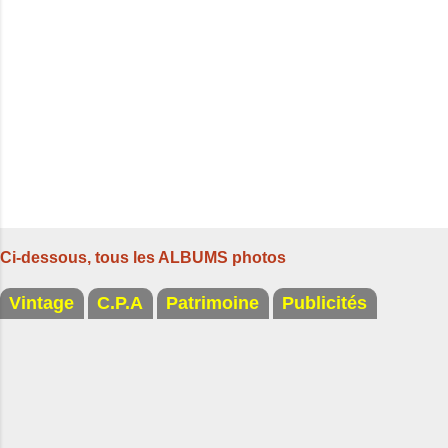
r
e
s
Ci-dessous, tous les ALBUMS photos
Vintage
C.P.A
Patrimoine
Publicités