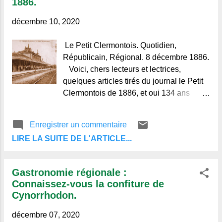
1886.
familiales, même si la période qui
décembre 10, 2020
Le Petit Clermontois. Quotidien,
Républicain, Régional. 8 décembre 1886.
Voici, chers lecteurs et lectrices,
quelques articles tirés du journal le Petit
Clermontois de 1886, et oui 134 ans
auparavant on parlait de sécurité,
d'épidémie, déjà ! Bonne lecture. Gare de
Enregistrer un commentaire
Thiers. Thiers : sur la voie. Hier, un
LIRE LA SUITE DE L'ARTICLE...
vieillard de 84 ans, le nommé Antoine
Chattard suivait la route de Vichy. Le
pauvre vieux n'y voit presque plus et
Gastronomie régionale :
n'entend pas d'avantage, aussi, arrivé au
Connaissez-vous la confiture de
passage à niveaux du chemin de fer, il se
Cynorrhodon.
trompa et s'engagea sur la voie ferrée
qu'il se mit à suivre paisiblement. En ce
décembre 07, 2020