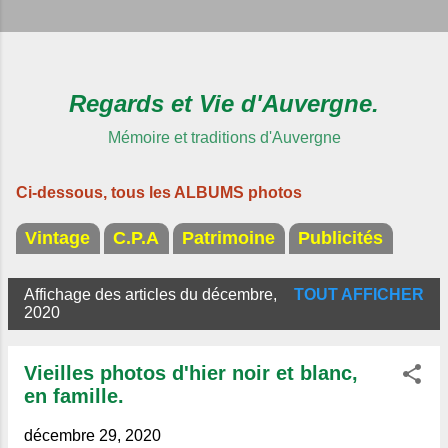
Regards et Vie d'Auvergne.
Mémoire et traditions d'Auvergne
Ci-dessous, tous les ALBUMS photos
Vintage
C.P.A
Patrimoine
Publicités
Affichage des articles du décembre,
TOUT AFFICHER
A
2020
r
t
Vieilles photos d'hier noir et blanc,
i
en famille.
c
décembre 29, 2020