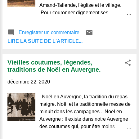
Amand-Tallende, l'église et le village.
Pour couronner dignement ses
résolutions bienfaisantes, l'Assemblée,
obéissant aux vœux de la province
Enregistrer un commentaire
entière, voulut rendre hommage à la
LIRE LA SUITE DE L'ARTICLE...
charité éprouvée et reconnue d'un de ses
membres les plus modestes : Robert
Heyrauld (1), bourgeois du Crest . Par un
Vieilles coutumes, légendes,
vote d'acclamation, elle décida qu'elle
traditions de Noël en Auvergne.
solliciterait pour lui, le cordon de l' Ordre
de Saint-Michel. Après avoir été
décembre 22, 2020
pendant quelques temps intendant du
seigneur d ' Opme , Robert Heyrauld (né
Noël en Auvergne, la tradition du repas
à Clermont vers 1712) était venu s'établir
maigre. Noël et la traditionnelle messe de
au village du Crest. Là,
minuit dans les campagnes . Noël en
Auvergne : Il existe dans notre Auvergne
des coutumes qui, pour être moins
éclatantes, n'en ont pas moins un charme