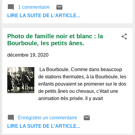
tout particulier et un sens profondément
1 commentaire
chrétien. La chandelle de Noël : La
LIRE LA SUITE DE L'ARTICLE...
veille de Noël, la nuit venue, la table est
dressée devant le foyer. On la couvre
d'une nappe bien blanche, et, au centre
Photo de famille noir et blanc : la
d'une magnifique brioche, on place un
Bourboule, les petits ânes.
chandelier en cuivre soigneusement
fourbi. La maitresse de la maison fouille
décembre 19, 2020
dans la grande armoire et revient avec
une chandelle précieusement
La Bourboule. Comme dans beaucoup
enveloppée dans du papier gaufré. La
de stations thermales, à la Bourboule, les
belle chandelle prend place au milieu de
enfants pouvaient se promener sur le dos
la table. Les préparatifs terminés, mon
de petits ânes ou chevaux, c'était une
vieux père, quoique malade, veut assister
animation très prisée. Il y avait
au repas. Il prend de sa main tremblante
la chandelle de Noël, l'allume, fa...
Enregistrer un commentaire
LIRE LA SUITE DE L'ARTICLE...