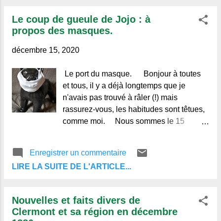
Le coup de gueule de Jojo : à
propos des masques.
décembre 15, 2020
Le port du masque. Bonjour à toutes
et tous, il y a déjà longtemps que je
n'avais pas trouvé à râler (!) mais
rassurez-vous, les habitudes sont têtues,
comme moi. Nous sommes le 15
décembre, et nous voilà enfin libérés du
confinement, un petit peu seulement, des
Enregistrer un commentaire
contraintes imposées par ce terrible
LIRE LA SUITE DE L'ARTICLE...
Coronavirus. Nous pouvons enfin sortir
librement, sans attestation, sauf le soir de
20h à 6h à cause du couvre-feu, mais, il
Nouvelles et faits divers de
ne faut pas se relâcher, pas de
Clermont et sa région en décembre
rassemblement, pas de grandes fêtes