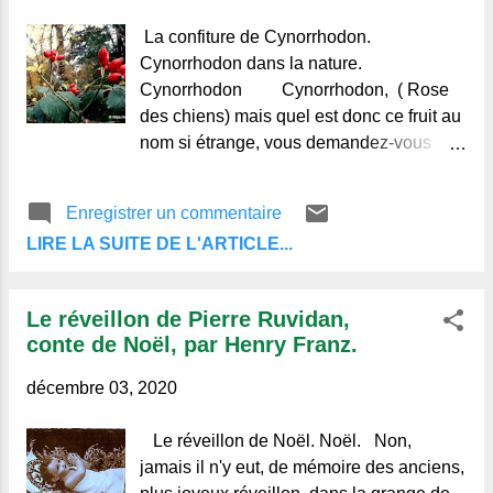
moment arriva le train qui part pour Lyon
à 2 heures 46 minutes. Par bonheur,
La confiture de Cynorrhodon.
l'allure du convoi n'était pas trop vive et le
Cynorrhodon dans la nature.
mécanicien aperçut Chattard qu'il se mit à
Cynorrhodon Cynorrhodon, ( Rose
appeler à
des chiens) mais quel est donc ce fruit au
nom si étrange, vous demandez-vous
peut-être ? Si en ce moment, vous avez
l'occasion de vous promener dans la
Enregistrer un commentaire
campagne, le long des chemins, dans les
LIRE LA SUITE DE L'ARTICLE...
haies sauvages, vous avez surement
remarqué ces fruits d'une couleur rouge-
orangé qui sont portés par les ronces de
Le réveillon de Pierre Ruvidan,
l'églantier, ou, nom plus charmant, le
conte de Noël, par Henry Franz.
rosier sauvage "Rosa Canina". C'est
aussi les fameux "gratte-cul" de notre
décembre 03, 2020
enfance, car les poils
Le réveillon de Noël. Noël. Non,
jamais il n'y eut, de mémoire des anciens,