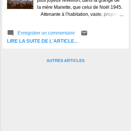
plus joyeux réveillon, dans la grange de
la mère Mariette, que celui de Noël 1945.
Attenante à l'habitation, vaste, propre,
elle a été transformée prestement, tout le
monde s'y étant mis, en la plus
Enregistrer un commentaire
magnifique des salles à manger. Des
LIRE LA SUITE DE L'ARTICLE...
branches de verdure : sapins, lierre, houx,
parent les murs, s'entrelacent en
guirlandes au-dessous des poutrelles
AUTRES ARTICLES
soigneusement débarrassées de leurs
toiles d'araignée. Et la vaste table
dressée au milieu, des planches sur des
tréteaux avec un drap bien blanc en guise
de nappe, offre le plus