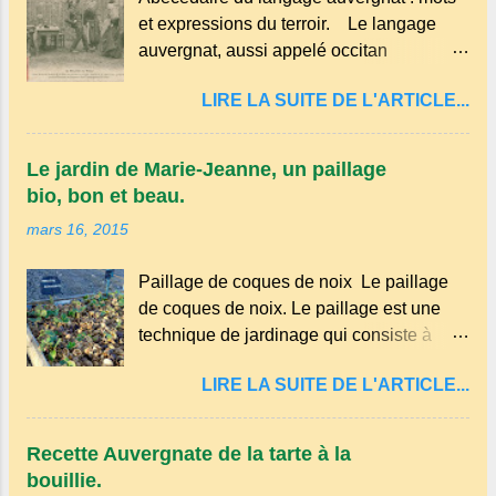
et expressions du terroir. Le langage
auvergnat, aussi appelé occitan
auvergnat , est un dialecte de l'occitan
LIRE LA SUITE DE L'ARTICLE...
parlé principalement en Auvergne et dans
certaines parties du Massif central . Il
appartient à la famille des langues
Le jardin de Marie-Jeanne, un paillage
romanes et est classé parmi les dialectes
bio, bon et beau.
du nord-occitan . Bien que le nombre de
mars 16, 2015
locuteurs ait diminué au fil des décennies,
il reste une langue riche en expressions
Paillage de coques de noix Le paillage
et en traditions. Par exemple, on trouve
de coques de noix. Le paillage est une
des mots typiques comme "agourer"
technique de jardinage qui consiste à
(s'accroupir) ou "aze" (âne, utilisé aussi
recouvrir le sol avec des matériaux
pour désigner quelqu'un de naïf).
LIRE LA SUITE DE L'ARTICLE...
organiques, minéraux ou synthétiques
Souvenirs de la langue d’ Auvergne
pour le protéger et améliorer sa fertilité. Il
particulièrement du Puy-de-Dôme . A
présente plusieurs avantages : Réduction
Adrillier : arbres de la famille...
Recette Auvergnate de la tarte à la
des arrosages : Le paillage limite
bouillie.
l'évaporation de l'eau et conserve