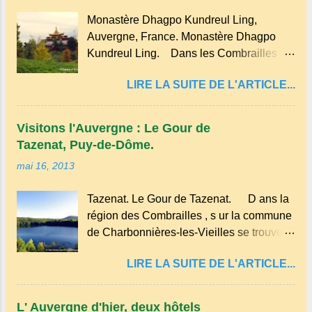
qui peut être préparée en version sucrée
Monastère Dhagpo Kundreul Ling,
ou salée. Traditionnellement, elle est
Auvergne, France. Monastère Dhagpo
réalisée avec des ingrédients simples
Kundreul Ling. Dans les Combrailles ,
comme la farine, les œufs, le lait et une
près de Saint-Gervais-d'Auvergne , se
pincée de sel . En version sucrée, on peut
LIRE LA SUITE DE L'ARTICLE...
trouve un site Bouddhiste, composé de
y ajouter du sucre et des fruits comme des
deux ermitages monastiques, dont le
pommes ou des myrtilles. Son nom
monastère Dhagpo Kundreul Ling au lieu-
pourrait être dérivé du terme occitan
Visitons l'Auvergne : Le Gour de
dit "le Bost" sur la commune de Biollet ,
pascada , qui signifie...
Tazenat, Puy-de-Dôme.
un des plus importants centres d'Europe.
mai 16, 2013
Dans un hameau isolé et calme, au milieu
de la nature un peu sauvage, le temple se
Tazenat. Le Gour de Tazenat. D ans la
dresse dans les nuages et brille au
région des Combrailles , s ur la commune
moindre rayon de soleil, attirant le regard.
de Charbonnières-les-Vieilles se trouve le
Bien entouré de verdure, d'un étang,
cratère d'un ancien Maar basaltique
d'une bambouseraie récente, d'ateliers
LIRE LA SUITE DE L'ARTICLE...
(cratère d'explosion) rempli d’eau, appelé
d'art sacré, d'un jardin des souvenirs tout
: le Lac de Tazenat ou Tazanat, il est le
cela dans un grand parc arboré.
premier et le plus au nord de la Chaîne
L' Auvergne d'hier, deux hôtels