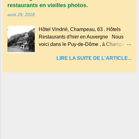
des Puys qui en compte près de soixante.
restaurants en vieilles photos.
En Auvergne on dit : un " Gour " c 'est
août 29, 2018
ainsi qu'on appelle un rutoir sur lequel on
fait rouire le chanvre, (tremper).
Hôtel Vindrié, Champeau, 63 . Hôtels
Longtemps considéré comme "sans fond"
Restaurants d'hier en Auvergne Nous
et en forme d'entonnoir entraînant vers les
voici dans le Puy-de-Dôme , à Champeau
entrailles de la terre, les malheureux qui
dans les gorges de la Sioule , sur la
s'approchaient trop de
LIRE LA SUITE DE L'ARTICLE...
commune de Servant . L'Hôtel-Restaurant
Vindrié était réputé pour ses bonnes
fritures, ses truites, son jambon de pays et
son poulet cocotte, selon les publicités.
Dans un tel