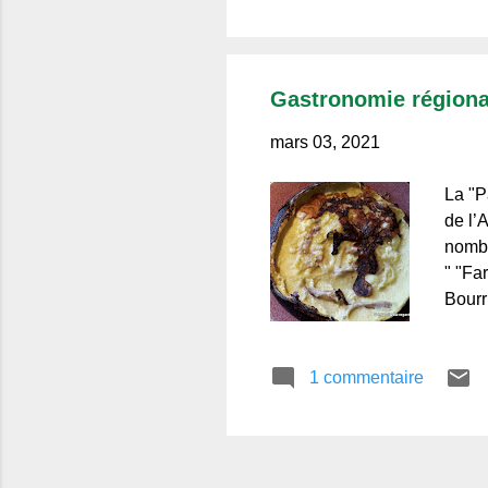
tensi
n'exi
pêche
la na
Gastronomie régiona
mars 03, 2021
La "P
de l’
nombr
" "Fa
Bourr
plus 
prépa
1 commentaire
avec 
de se
des p
pascad