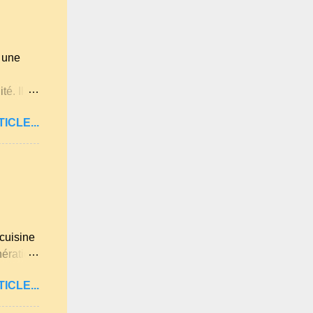
èrement
t une
té. Il
e
ICLE...
ises
on des
hiver et
lis
s amis,
 pas
emis
cuisine
nération
 et les
ICLE...
antes et
 de la