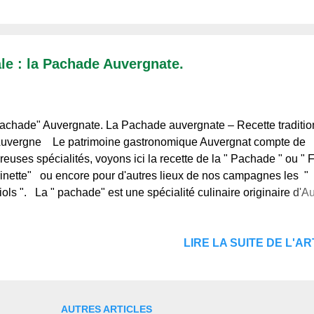
ons apparaissent autour de nous, les moments de plaisir et de d
stent plus, nous avons grand soif de liberté. Et si nous allions à l
, loin de tout se désordre, de toute cette tristesse, rappelons-n
ture est notre meilleure amie, toujours là pour nous réco...
le : la Pachade Auvergnate.
achade" Auvergnate. La Pachade auvergnate – Recette traditio
Auvergne Le patrimoine gastronomique Auvergnat compte de
euses spécialités, voyons ici la recette de la " Pachade " ou " 
rinette" ou encore pour d'autres lieux de nos campagnes les "
iols ". La " pachade" est une spécialité culinaire originaire d'A
précisément du Cantal . Il s'agit d'une crêpe épaisse qui peut êtr
rée en version sucrée ou salée. Traditionnellement, elle est réa
LIRE LA SUITE DE L'ART
des ingrédients simples comme la farine, les œufs, le lait et un
l . En version sucrée, on peut y ajouter du sucre et des fruits c
ommes ou des myrtilles. Son nom pourrait être dérivé du terme 
a , qui signifie...
AUTRES ARTICLES