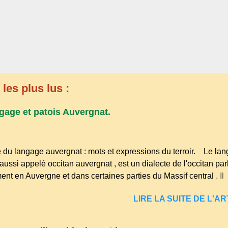
les plus lus :
gage et patois Auvergnat.
 du langage auvergnat : mots et expressions du terroir. Le la
aussi appelé occitan auvergnat , est un dialecte de l'occitan par
ent en Auvergne et dans certaines parties du Massif central . Il
à la famille des langues romanes et est classé parmi les dialect
LIRE LA SUITE DE L'ART
n . Bien que le nombre de locuteurs ait diminué au fil des déc
e langue riche en expressions et en traditions. Par exemple, on t
piques comme "agourer" (s'accroupir) ou "aze" (âne, utilisé aus