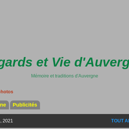
Accéder au contenu principal
ards et Vie d'Auver
Mémoire et traditions d'Auvergne
photos
ine
Publicités
s, 2021
TOUT A