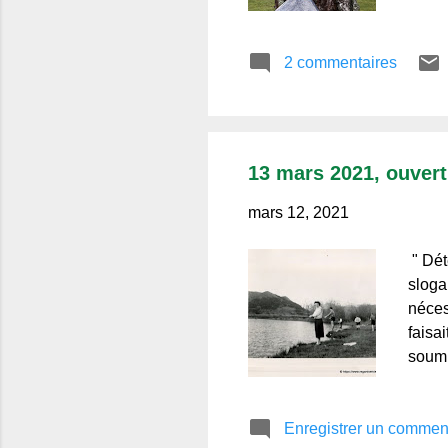
tronc
vais 
2 commentaires
monta
comme
moi, 
bien p
13 mars 2021, ouvertu
mars 12, 2021
" Dét
sloga
néces
faisa
soumi
momen
assoc
Enregistrer un commen
repas