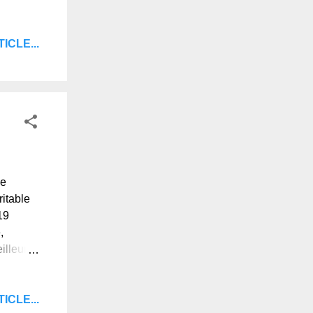
, et je
ne lune,
ICLE...
ère
t chez
un tuyau
Ce
itable
19
,
illeurs
ou un
ICLE...
ion, des