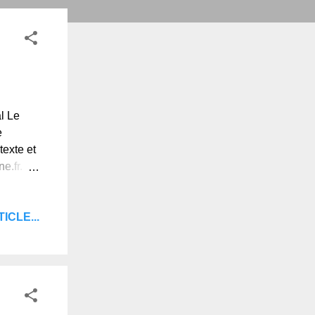
l Le
e
texte et
e.fr.
 de
ICLE...