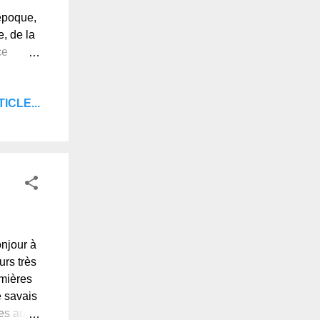
 époque,
e, de la
ce
avant la
e aux
ICLE...
ivante :
ants se
ps où
is
njour à
urs très
emières
e savais
res au