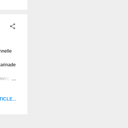
étente
a
ous que
nnelle
Farinade
uvergne,
e
lisée
ICLE...
e pincée
omme
occitan