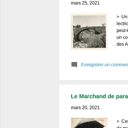
mars 25, 2021
> Un 
lectr
peut-
un co
des A
visit
de ce
Enregistrer un commen
Le Marchand de para
mars 20, 2021
> Ceu