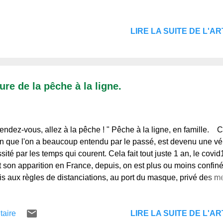
 presque blanc, alors, je viens de me lancer, pour la première fois
tenter de récolter cette si précieuse eau. Il faut attendre la bon
LIRE LA SUITE DE L'ART
nte, et la bonne période, février/mars, pour que la sève printani
nce à monter dans les arbres. C'est maintenant le bon momen
j'avais installé un bidon d'eau vide, de Volvic bien sur ici, avec 
ropre et j'avais fait un trou de 4 cm de pro...
re de la pêche à la ligne.
endez-vous, allez à la pêche ! " Pêche à la ligne, en famille. 
n que l'on a beaucoup entendu par le passé, est devenu une vér
sité par les temps qui courent. Cela fait tout juste 1 an, le covid
it son apparition en France, depuis, on est plus ou moins confiné
s aux règles de distanciations, au port du masque, privé des me
ts de notre existence, réunions de famille, entre amis, en
iations, même plus l'occasion de prendre un petit café au bar, 
LIRE LA SUITE DE L'ART
taire
 au restaurant. Alors, nous sommes bien fatigués de cette situat