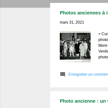
r
t
Photos anciennes à i
i
c
mars 31, 2021
l
> Cur
e
photo
s
Mont-
Verdi
photo
Merci
ceux 
Enregistrer un commen
Photo ancienne : un v