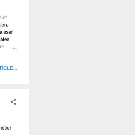
s et
ion,
laisser
nales
re
aiment et
ICLE...
métier