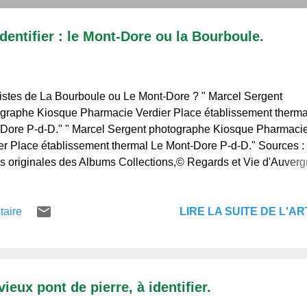
dentifier : le Mont-Dore ou la Bourboule.
istes de La Bourboule ou Le Mont-Dore ? " Marcel Sergent
graphe Kiosque Pharmacie Verdier Place établissement therma
Dore P-d-D." " Marcel Sergent photographe Kiosque Pharmaci
er Place établissement thermal Le Mont-Dore P-d-D." Sources : 
s originales des Albums Collections,© Regards et Vie d'Auvergn
 de votre visite, et à bientôt. Regards et Vie d'Auvergne, le blog
qui l'aiment et de ceux qui ne la connaissent pas.
LIRE LA SUITE DE L'ART
taire
ieux pont de pierre, à identifier.