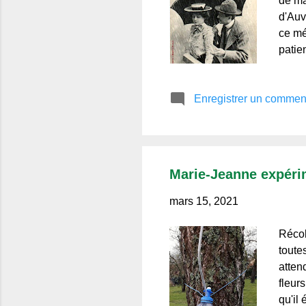
de ma
d'Auv
ce mé
patie
profe
guerr
Enregistrer un commen
Auver
c'est
distin
chacu
conse
Marie-Jeanne expérim
mars 15, 2021
Récol
toute
attend
fleurs
qu'il