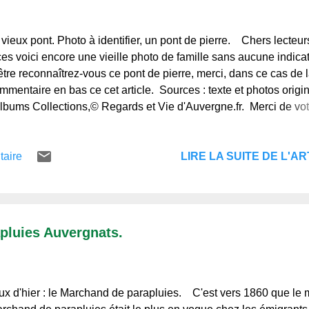
vieux pont. Photo à identifier, un pont de pierre. Chers lecteur
ices voici encore une vieille photo de famille sans aucune indicat
être reconnaîtrez-vous ce pont de pierre, merci, dans ce cas de 
mmentaire en bas ce cet article. Sources : texte et photos origi
lbums Collections,© Regards et Vie d'Auvergne.fr. Merci de vot
e, et à bientôt. Regards et Vie d'Auvergne, le blog de ceux qui l'
ux qui ne la connaissent pas.
LIRE LA SUITE DE L'ART
taire
pluies Auvergnats.
x d'hier : le Marchand de parapluies. C'est vers 1860 que le 