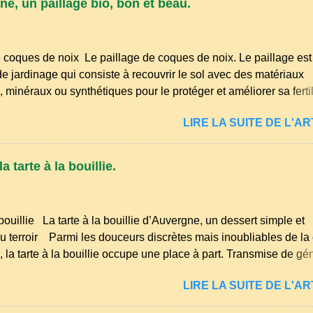
ne, un paillage bio, bon et beau.
elqu'un de naïf). Souvenirs de la langue d’ Auvergne particuli
ôme . A Adrillier : arbres de la famille...
 coques de noix Le paillage de coques de noix. Le paillage es
e jardinage qui consiste à recouvrir le sol avec des matériaux
 minéraux ou synthétiques pour le protéger et améliorer sa fertili
usieurs avantages : Réduction des arrosages : Le paillage limit
LIRE LA SUITE DE L'ART
on de l'eau et conserve l'humidité du sol. Diminution des mauva
 empêche la lumière d'atteindre le sol, ce qui freine la germinati
Protection contre les intempéries : Il préserve le sol du froid en 
 tarte à la bouillie.
ur excessive en été. Amélioration de la structure du sol : Les pail
 se décomposent et enrichissent la terre en humus. Bonsoir le
is du printemps est déjà bien avancé, et les idées ne manquent
bouillie La tarte à la bouillie d’Auvergne, un dessert simple et
m'occuper de mon petit jardin. Tailles, nettoyages et premiers s
 terroir Parmi les douceurs discrètes mais inoubliables de la 
 la tarte à la bouillie occupe une place à part. Transmise de gé
on, elle évoque les goûters d’enfance, les dimanches à la ferme
LIRE LA SUITE DE L'ART
lées familiales où l’on partageait des recettes simples, nourriss
 tendresse. Dans les campagnes du Puy‑de‑Dôme, du Cantal ou