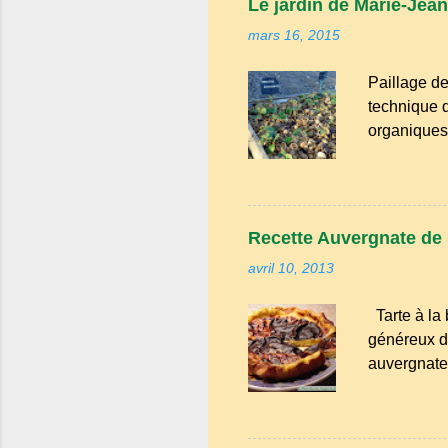
Le jardin de Marie-Jean
désigner qu
mars 16, 2015
du Puy-de-D
Paillage de
technique d
organiques,
présente pl
l'évaporati
herbes : Il
adventices. 
Recette Auvergnate de la
de la chale
avril 10, 2013
organiques
mars le mo
Tarte à la 
pour enfin 
généreux du
sont à l...
auvergnate,
en générati
grandes tab
pleines de