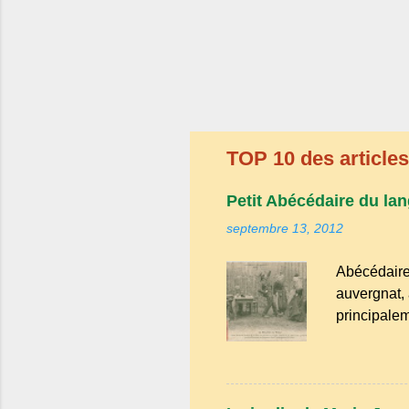
TOP 10 des articles 
Petit Abécédaire du lan
septembre 13, 2012
Abécédaire
auvergnat, 
principalem
appartient 
nord-occita
il reste un
des mots ty