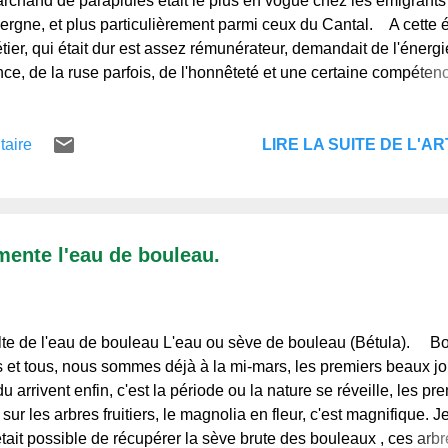
rchand de parapluies était le plus en vogue chez les émigrants
ergne, et plus particulièrement parmi ceux du Cantal. A cette
tier, qui était dur est assez rémunérateur, demandait de l'énergi
nce, de la ruse parfois, de l'honnêteté et une certaine compéten
ssionnelle. On pourrait se demander pourquoi les Parisiens d'
e de 1870 n'apportaient pas sur place une sérieuse concurrenc
LIRE LA SUITE DE L'ART
taire
gnats. Les causes en sont multiples, mais la principale est la su
 par le cri et le costume que les marchands de parapluies ambul
guaient le plus du reste de l'humanité : il le fallait, dans un tem
n annonçait à pleines voix son métier. Et le Parisien n'eût jama
nti à échanger
ente l'eau de bouleau.
te de l'eau de bouleau L'eau ou sève de bouleau (Bétula). Bo
s et tous, nous sommes déjà à la mi-mars, les premiers beaux jo
u arrivent enfin, c'est la période ou la nature se réveille, les pr
 sur les arbres fruitiers, le magnolia en fleur, c'est magnifique. J
 était possible de récupérer la sève brute des bouleaux , ces arb