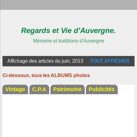
Regards et Vie d'Auvergne.
Mémoire et traditions d'Auvergne
Affichage des articles du juin, 2013
TOUT AFFICHER
A
r
Ci-dessous, tous les ALBUMS photos
t
Vintage
C.P.A
Patrimoine
Publicités
i
c
l
e
s