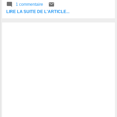
uniques, issus des plus nobles et plus
1 commentaire
riches familles de la province. Le premier
LIRE LA SUITE DE L'ARTICLE...
jour de leur noce, ils s’engagèrent