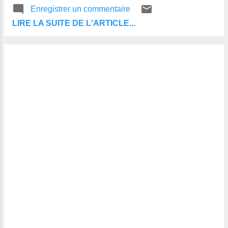
Proche du solstice et donc de l’arrivé de
Enregistrer un commentaire
l’été se sont les jours les plus longs de
LIRE LA SUITE DE L'ARTICLE...
l’année, depuis l’antiquité on allume un
immense feu symbolisant : la lumière, les