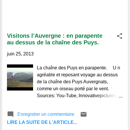
Visitons l'Auvergne : en parapente
au dessus de la chaîne des Puys.
juin 25, 2013
La chaîne des Puys en parapente. U n
agréable et reposant voyage au dessus
de la chaîne des Puys Auvergnats,
comme un oiseau porté par le vent.
Sources: You-Tube, Innovativepictures.fr.
© Alain-Michel, Regards et Vie
d'Auvergne. Le blog de ceux qui
Enregistrer un commentaire
aiment l'Auvergne et de ceux qui ne la
LIRE LA SUITE DE L'ARTICLE...
connaissent pas.