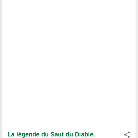
cette époque, la nouvelle du martyre de
Saint Verny ayant était portée en
Auvergne, les vignerons de cette
province le prirent pour patron, est
célèbrent sa fête le dimanche qui suit le
19 avril. Sources :Etat de l’Auvergne
Chrétienne en 1880, Par un Auvergnat,
Gallica © Alain-Michel, Re...
La légende du Saut du Diable.