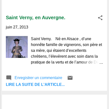
Saint Verny, en Auvergne.
juin 27, 2013
Saint Verny. Né en Alsace , d’une
honnête famille de vignerons, son père et
sa mère, qui étaient d’excellents
chrétiens, l’élevèrent avec soin dans la
pratique de la vertu et de l’amour de Dieu.
A l’age de treize ans, comme il venait de
travailler la vigne, il fut accosté par un juif
Enregistrer un commentaire
qui, par ses caresses, l’attira dans un lieu
LIRE LA SUITE DE L'ARTICLE...
solitaire éloigné de toute habitation. Là,
en haine de la religion du Christ, il lui
donna la mort en le crucifiant comme
Saint-Pierre, la tête en bas. Son martyre
eut lieu vers la fin du XIIIème siècle. Vers