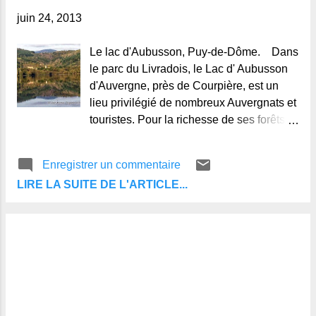
juin 24, 2013
Le lac d'Aubusson, Puy-de-Dôme. Dans
le parc du Livradois, le Lac d' Aubusson
d'Auvergne, près de Courpière, est un
lieu privilégié de nombreux Auvergnats et
touristes. Pour la richesse de ses forêts
aux couleurs changeantes au rythme des
saisons, son calme reposant. Plus de 28
Enregistrer un commentaire
ha de nature, le bonheur des pêcheurs et
LIRE LA SUITE DE L'ARTICLE...
de la famille toute entière, parcours de
randonnée, camping, accro-branche,
baignade surveillée, animations d'été, le
lac et son environnement mérite bien le
nom de Base Nautique et de Loisirs.
Sources: Photos: © Alain-Michel,
Regards et Vie d'Auvergne. Le
blog de ceux qui aiment l'Auvergne et de