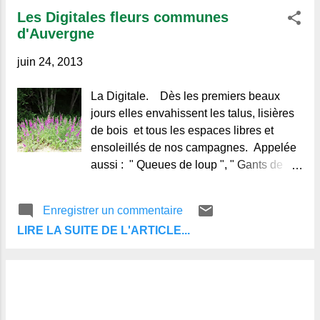
Les Digitales fleurs communes
d'Auvergne
juin 24, 2013
La Digitale. Dès les premiers beaux
jours elles envahissent les talus, lisières
de bois et tous les espaces libres et
ensoleillés de nos campagnes. Appelée
aussi : " Queues de loup ", " Gants de
Marie ", " Gants de bergère" , " Dé de
bergères " de nombreuses variétés sont
Enregistrer un commentaire
répertoriées : Digitale pourpre, blanche,
LIRE LA SUITE DE L'ARTICLE...
laineuse, et même jaune. Mais...
attention ne "succombez" pas trop vite à
ses charmes, car cette jolie et attirante
plante est dangereuse, ses feuilles et
même ses fleurs sont très toxiques, elle a
de redoutables effets sur le cœur. Au