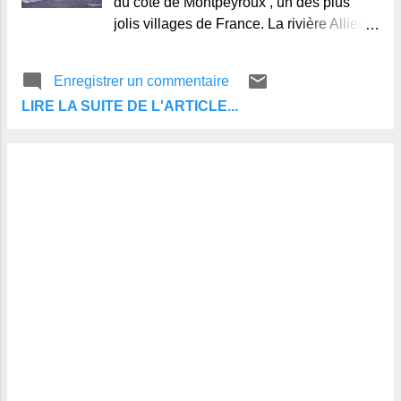
du côté de Montpeyroux , un des plus
jolis villages de France. La rivière Allier à
ses pieds, l'ancien village vigneron est
perché sur une colline de rocs et de
Enregistrer un commentaire
pierres, d'ou son nom : mont-pierreux,
LIRE LA SUITE DE L'ARTICLE...
dominant les vignes et les champs. Très
bien restauré et entretenu, ce village
abrite de nombreux artisans et