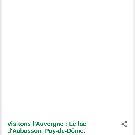
temps du Roi Soleil, la marquise de
Brinvilliers en aurait, entre-autres, utilisé
pour supprimer ses ennemis, dans
"l'affaire des poisons". Elle a
heureusement quand même des qualités
médicamenteuses, grâce à la Digitaline
utilisée en bonne connaissance de cause
et sous contrôles stricts. Sources: Photos
: © Alain-Michel, Regards et Vie d...
Visitons l'Auvergne : Le lac
d'Aubusson, Puy-de-Dôme.