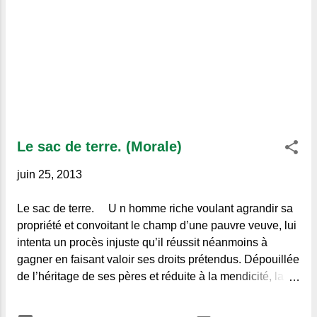
Le sac de terre. (Morale)
juin 25, 2013
Le sac de terre. U n homme riche voulant agrandir sa
propriété et convoitant le champ d’une pauvre veuve, lui
intenta un procès injuste qu’il réussit néanmoins à
gagner en faisant valoir ses droits prétendus. Dépouillée
de l’héritage de ses pères et réduite à la mendicité, la
pauvre femme revint le lendemain trouver le spoliateur
et le conjura de lui accorder au moins une grâce, celle