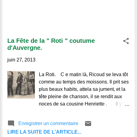
La Fête de la " Roti " coutume
d'Auvergne.
juin 27, 2013
La Roti. C e matin là, Ricoud se leva tôt
comme au temps des moissons. Il prit ses
plus beaux habits, attela sa jument, et la
tête pleine de chanson, il se rendit aux
noces de sa cousine Henriette . Il y
allait comme « Contre-Noye (1) » avec
l’Angèle de chez Dubourg , une cavalière
Enregistrer un commentaire
très à sa convenance. Rien que dans
LIRE LA SUITE DE L'ARTICLE...
n’évoquer sa silhouette aux hanches