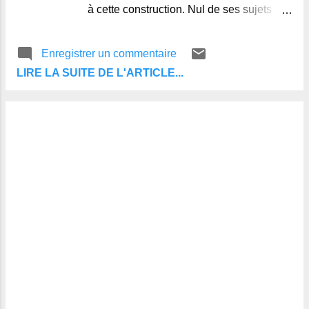
à cette construction. Nul de ses sujets
n’avait le droit d’y employer le moindre
denier. L’édifice fut achevé, large, élevé,
Enregistrer un commentaire
superbe. Le Roi y fit graver, sur une
LIRE LA SUITE DE L'ARTICLE...
tablette de marbre, une inscription en
lettres d’or qui disait que lui seul avait
accompli cette œuvre, et que nulle autre
personne n’y avait coopéré. Mais, dans la
nuit, le nom du roi fut remplacé sur cette
tablette par celui d’une pauvre femme du
peuple. Le monarque fit refaire la
première inscription, et la