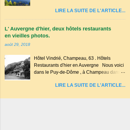
cratère d'un ancien Maar basaltique (cratère
récente, d'ateliers d'art sacré, d'un jardin
LIRE LA SUITE DE L'ARTICLE...
d'explosion) rempli d’eau, appelé : le Lac de
des souvenirs tout cela dans un grand parc
Tazenat ou Tazanat, il est le premier et le
arboré.
plus au nord de la Chaîne des Puys qui en
L' Auvergne d'hier, deux hôtels restaurants
compte près de soixante. En Auvergne
en vieilles photos.
on dit : un " Gour " c 'est ainsi qu'on appelle
août 29, 2018
un rutoir sur lequel on fait rouire le chanvre,
(tremper). Longtemps considéré comme
Hôtel Vindrié, Champeau, 63 . Hôtels
"sans fond" et en forme d'entonnoir
Restaurants d'hier en Auvergne Nous voici
entraînant vers les entrailles de la terre, les
dans le Puy-de-Dôme , à Champeau dans
malheureux qui s'approchaient trop de
les gorges de la Sioule , sur la commune de
LIRE LA SUITE DE L'ARTICLE...
Servant . L'Hôtel-Restaurant Vindrié était
réputé pour ses bonnes fritures, ses truites,
son jambon de pays et son poulet cocotte,
selon les publicités. Dans un tel