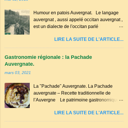
morceau leur fourchette ou leur couteau.
Aussitôt que le propriétaire du pain s’en
Humour en patois Auvergnat. Le langage
aperçoit, il remet le pain sur le bon coté,
auvergnat , aussi appelé occitan auvergnat ,
mais il doit payer autant de bouteilles de vin
est un dialecte de l'occitan parlé
qu’il y a de couteaux ou de fourchettes
principalement en Auvergne et dans
enfoncées dans le pain.(Arrondissement
LIRE LA SUITE DE L'ARTICLE...
certaines parties du Massif central . Il
d’Ambert). Les quatre chemins. Quand
appartient à la famille des langues romanes
deux chemins se rencontrent et se coupent,
et est classé parmi les dialectes du nord-
leur intersection forme un carrefour qui a
Gastronomie régionale : la Pachade
occitan . Bien que le nombre de locuteurs
un...
Auvergnate.
ait diminué, il reste présent dans certaines
mars 03, 2021
zones rurales et dans la culture populaire,
notamment à travers la musique
La "Pachade" Auvergnate. La Pachade
traditionnelle et les contes. Il a aussi
auvergnate – Recette traditionnelle de
influencé le français parlé en Auvergne.
l’Auvergne Le patrimoine gastronomique
Caractéristiques du langage auvergnat
Auvergnat compte de nombreuses
Origine : Il dérive du latin populaire et a
LIRE LA SUITE DE L'ARTICLE...
spécialités, voyons ici la recette de la "
évolué avec les influences régionales.
Pachade " ou " Farinade " "Farinette" ou
Prononciation : Il possède des sonorités
encore pour d'autres lieux de nos