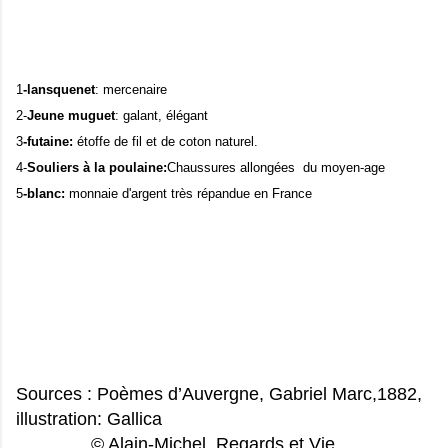
1
-lansquenet
: mercenaire
2-
Jeune muguet
: galant, élégant
3
-futaine:
étoffe de fil et de coton naturel.
4-
Souliers à la poulaine:
Chaussures allongées du moyen-age
5
-
blanc:
monnaie d'argent très répandue en France
Sources : Poèmes d’Auvergne, Gabriel Marc,1882,
illustration: Gallica
© Alain-Michel, Regards et Vie