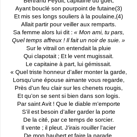
Bertrand Feydit, capitaine du guet,
Ayant bouclé son pourpoint de futaine(3)
Et mis ses longs souliers à la poulaine,(4)
Allait partir pour veiller aux remparts.
Sa femme alors lui dit :
« Mon ami, tu pars,
Quel temps affreux ! Il fait un noir de suie. »
Sur le vitrail on entendait la pluie
Qui clapotait ; Et le vent mugissait.
Le capitaine à part, lui gémissait.
« Quel triste honneur d’aller monter la garde,
Lorsqu’une épouse aimante vous regarde,
Près d’un feu clair sur les chenets rougis,
Et qu’on se sent si bien dans son logis.
Par saint Avit ! Que le diable m’emporte
S’il est besoin d’aller garder la porte
De la cité, par ce temps de sorcier.
Il vente ; il pleut. J’irais rouiller l’acier
De mon haubert et faire la parade,