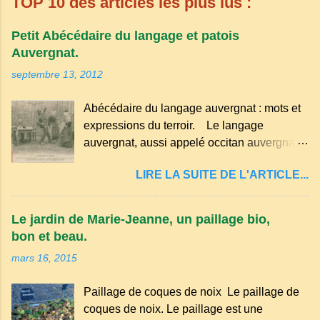
TOP 10 des articles les plus lus :
Petit Abécédaire du langage et patois
Auvergnat.
septembre 13, 2012
Abécédaire du langage auvergnat : mots et
expressions du terroir. Le langage
auvergnat, aussi appelé occitan auvergnat ,
est un dialecte de l'occitan parlé
LIRE LA SUITE DE L'ARTICLE...
principalement en Auvergne et dans
certaines parties du Massif central . Il
appartient à la famille des langues romanes
Le jardin de Marie-Jeanne, un paillage bio,
et est classé parmi les dialectes du nord-
bon et beau.
occitan . Bien que le nombre de locuteurs
mars 16, 2015
ait diminué au fil des décennies, il reste une
langue riche en expressions et en traditions.
Paillage de coques de noix Le paillage de
Par exemple, on trouve des mots typiques
coques de noix. Le paillage est une
comme "agourer" (s'accroupir) ou "aze"