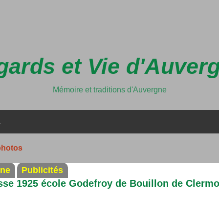
Accéder au contenu principal
ards et Vie d'Auver
Mémoire et traditions d'Auvergne
1
photos
ine
Publicités
sse 1925 école Godefroy de Bouillon de Clermo