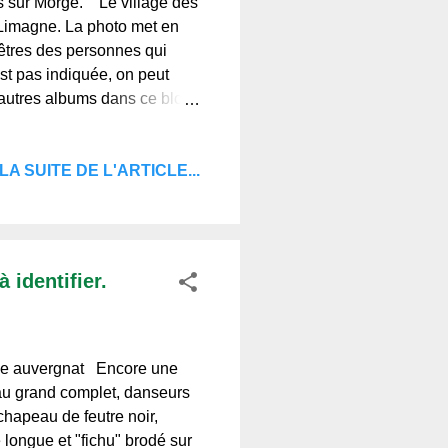
 sur Morge. Le village des
 Limagne. La photo met en
êtres des personnes qui
est pas indiquée, on peut
autres albums dans ce blog :
ues, villages, monuments
tos vintages Sources : texte
LA SUITE DE L'ARTICLE...
gne.fr. Merci de votre
aiment et de ceux qui ne la
 identifier.
que auvergnat Encore une
 au grand complet, danseurs
chapeau de feutre noir,
 longue et "fichu" brodé sur