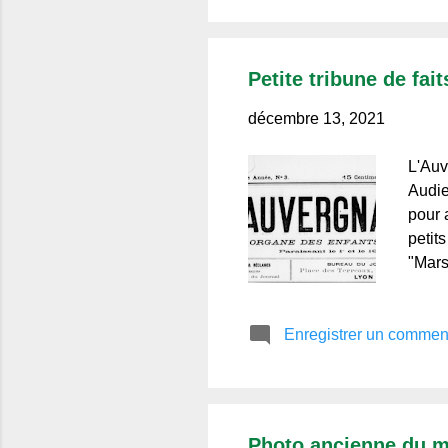
Petite tribune de fai
décembre 13, 2021
L'Auv
Audie
pour 
petit
"Mars
sorte
uniqu
Enregistrer un commen
licen
défen
âgé d
Photo ancienne du m