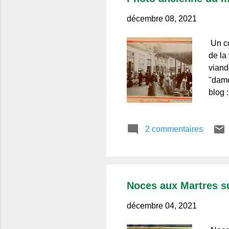
décembre 08, 2021
Un co
de la
viand
"dame
blog 
villa
vinta
2 commentaires
d'Auv
l'aim
Noces aux Martres su
décembre 04, 2021