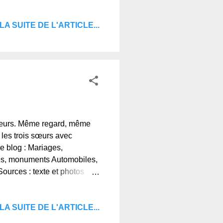
orter l'argent chez le
ls de la Tiennette Dubos
LA SUITE DE L'ARTICLE...
sœurs. Même regard, même
 les trois sœurs avec
e blog : Mariages,
ges, monuments Automobiles,
ources : texte et photos
ci de votre visite, et à
de ceux qui ne la connaissent
LA SUITE DE L'ARTICLE...