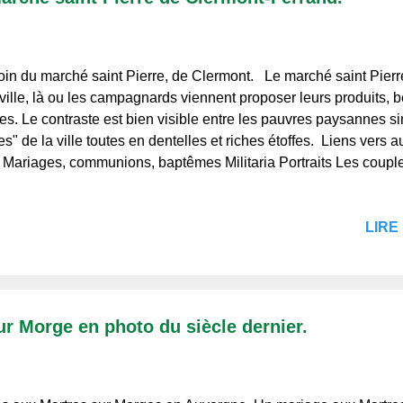
in du marché saint Pierre, de Clermont. Le marché saint Pierre
 ville, là ou les campagnards viennent proposer leurs produits, 
es. Le contraste est bien visible entre les pauvres paysannes s
s" de la ville toutes en dentelles et riches étoffes. Liens vers 
: Mariages, communions, baptêmes Militaria Portraits Les couple
ges, monuments Automobiles, motos, trains, avions Les écoles, 
ges Sources : texte et photos originales des Albums Collections
LIRE 
ergne.fr. Merci de votre visite, et à bientôt. Regards et Vie d'A
ent et de ceux qui ne la connaissent pas.
r Morge en photo du siècle dernier.