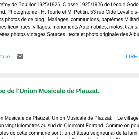
roy de Bouillon1925/1926. Classe 1925/1926 de l'école Godef
nd. Photographie : H. Tourte et M. Petitin, 53 rue Gide Levallois
s photos de ce blog : Mariages, communions, baptêmes Militari
es lieux, rues, villages, monuments Automobiles, motos, trains,
ttes photos vintages Sources : texte et photo originale des Al
e d'Auvergne.fr. Merci de votre visite, et à bientôt. Regards et V
qui l'aiment et de ceux qui ne la connaissent pas.
LIRE 
taire
pe de l'Union Musicale de Plauzat.
 Musicale de Plauzat. Union Musicale de Plauzat. Le village d
on vingt kilomètres au sud de Clermont-Ferrand. Comme on peut 
les de cette commune sont : un château seigneurial de la famil