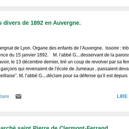
ts divers de 1892 en Auvergne.
ergnat de Lyon. Organe des enfants de l'Auvergne. Issoire : trib
nce du 15 janvier 1892. M. l'abbé G....desservant de la paroisse
avoir, le 13 décembre dernier, tiré un coup de revolver par sa fe
s garçons qui revenaient de l'école de Jumeaux , passaient deva
eillaise". M. l'abbé G....déclare pour sa défense qu'il est depui
s de mauvais tours que lui jouent ses paroissiens, et que s'il a ti
ement pour effrayer ceux qui venaient exprès chanter des chan
LIRE 
taire
cieuses, sous ses fenêtres, sur différents airs, même sur l'air nat
du par Me Christophe, M. l'abbé G....est condamné à 16 fr. d'ame
e 42 ans, cultivateur à Champeix, étant en état d'ivresse, s'avisa 
arché saint Pierre de Clermont-Ferrand.