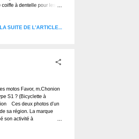
 coiffe à dentelle pour les
 Collections,© Regards et
 d'Auvergne, le blog de ceux
LA SUITE DE L'ARTICLE...
cles motos Favor, m.Chonion
ype S1 ? (Bicyclette à
onion Ces deux photos d'un
 de sa région. La marque
é son activité à
té, aujourd'hui encore,
des amoureux des belles