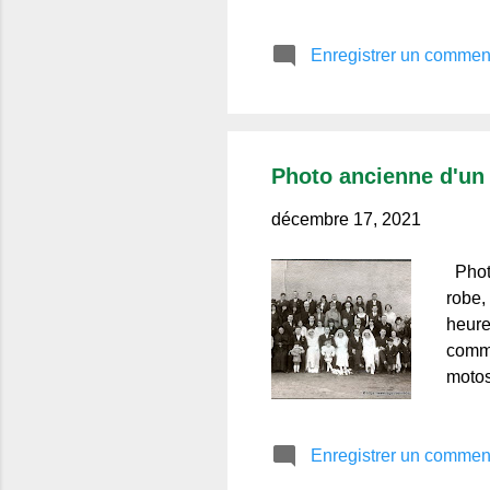
garan
notai
Enregistrer un commen
s'appe
Photo ancienne d'un 
décembre 17, 2021
Photo
robe,
heure
commu
motos
origi
bient
Enregistrer un commen
pas.