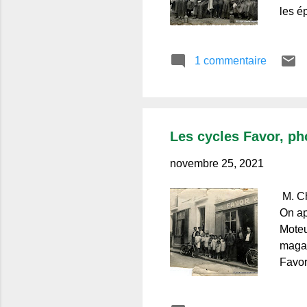
les é
jolie
Vie d
1 commentaire
qui l
Les cycles Favor, ph
novembre 25, 2021
M. Ch
On ap
Moteu
magas
Favor
Chama
certa