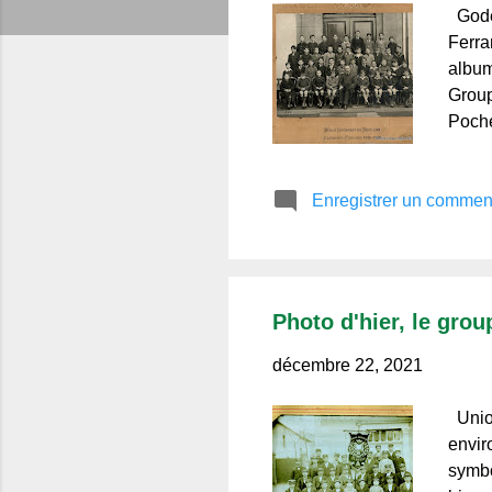
s
Godef
Ferra
album
Group
Poche
et Vi
ceux 
Enregistrer un commen
Photo d'hier, le grou
décembre 22, 2021
Union
envir
symbo