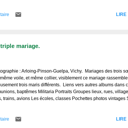
tis, mais elle ne vend pas seulement une douzaine d'œufs sans p
re, où les intérêts s'empilent sur les intérêts. Les quatre filleu
LIRE 
taire
llent Tienne tous les quatre. Il y a le Tien...
triple mariage.
graphie : Arloing-Pinson-Guelpa, Vichy. Mariages des trois 
 même voile, et même collier, visiblement ce mariage rassemble
usement trois maris différents. Liens vers autres albums dans c
nions, baptêmes Militaria Portraits Groupes lieux, rues, villa
, trains, avions Les écoles, classes Pochettes photos vintages S
nales des Albums Collections,© Regards et Vie d'Auvergne.fr. Mer
ôt. Regards et Vie d'Auvergne, le blog de ceux qui l'aiment et 
LIRE 
taire