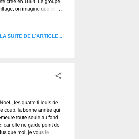
été crée en 1884. Le groupe
illage, on imagine que cette
Champeix, saint Sandoux...
portante avec son église
e et photos originales des
LA SUITE DE L'ARTICLE...
ite, et à bientôt. Regards et
nnaissent pas.
ël , les quatre filleuls de
même coup, la bonne année qui
demeure toute seule au fond
, car elle ne garde point de
lus que moi, je vous le