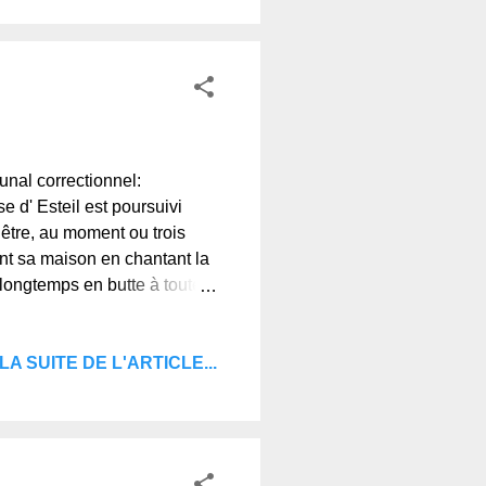
unal correctionnel:
 d' Esteil est poursuivi
nêtre, au moment ou trois
nt sa maison en chantant la
s longtemps en butte à toutes
ré un coup de revolver c'était
sons plus ou moins
LA SUITE DE L'ARTICLE...
ional. Spirituellement
nde. - Gélinier Antoine ,
l...