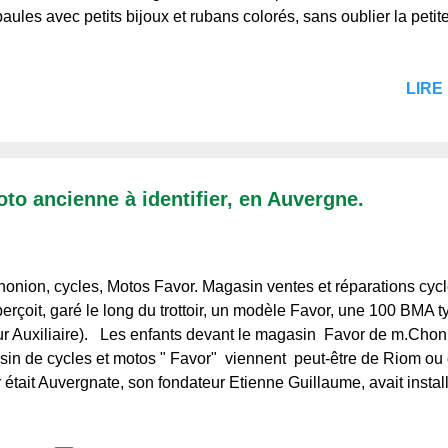
paules avec petits bijoux et rubans colorés, sans oublier la petite
s demoiselles. Sources : texte et photos originales des Albums
'Auvergne.fr. Merci de votre visite, et à bientôt. Regards et Vie
LIRE 
'aiment et de ceux qui ne la connaissent pas.
oto ancienne à identifier, en Auvergne.
onion, cycles, Motos Favor. Magasin ventes et réparations cy
erçoit, garé le long du trottoir, un modèle Favor, une 100 BMA t
r Auxiliaire). Les enfants devant le magasin Favor de m.Ch
in de cycles et motos " Favor" viennent peut-être de Riom ou
 était Auvergnate, son fondateur Etienne Guillaume, avait install
lières avenue de Royat, vers 1898. C'était du matériel de quali
ins modèles circulent toujours grâce à des collectionneurs ou 