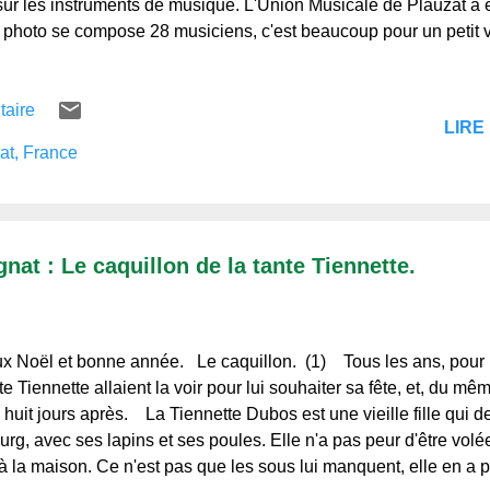
sûr les instruments de musique. L'Union Musicale de Plauzat a 
a photo se compose 28 musiciens, c'est beaucoup pour un petit v
e Union devait rassembler des gens de La Sauvetat, Ludesse, 
mmune de Plauzat possède une richesse patrimoniale assez im
taire
-Pierre et une magnifique fontaine dite des Lions. Sources : text
LIRE 
s Collections,© Regards et Vie d'Auvergne.fr. Merci de votre vis
at, France
'Auvergne, le blog de ceux qui l'aiment et de ceux qui ne la co
at : Le caquillon de la tante Tiennette.
x Noël et bonne année. Le caquillon. (1) Tous les ans, pour No
nte Tiennette allaient la voir pour lui souhaiter sa fête, et, du 
e huit jours après. La Tiennette Dubos est une vieille fille qui 
urg, avec ses lapins et ses poules. Elle n'a pas peur d'être volée
à la maison. Ce n'est pas que les sous lui manquent, elle en a p