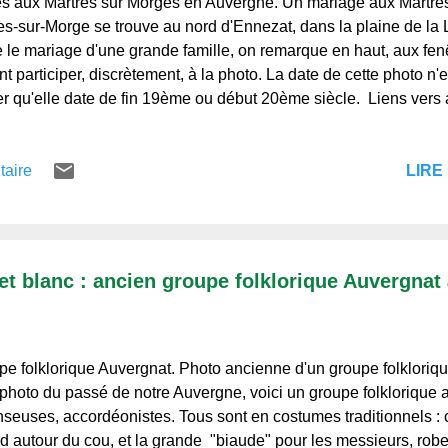
 aux Martres sur Morges en Auvergne. Un mariage aux Martres
es-sur-Morge se trouve au nord d'Ennezat, dans la plaine de la
 le mariage d'une grande famille, on remarque en haut, aux fen
nt participer, discrètement, à la photo. La date de cette photo n'
r qu'elle date de fin 19ème ou début 20ème siècle. Liens vers 
ges, communions, baptêmes Militaria Portraits Groupes lieux, r
obiles, motos, trains, avions Les écoles, classes Pochettes pho
LIRE 
taire
otos originales des Albums Collections,© Regards et Vie d'Auver
e, et à bientôt. Regards et Vie d'Auvergne, le blog de ceux qui l'
issent pas.
t blanc : ancien groupe folklorique Auvergnat à
e folklorique Auvergnat. Photo ancienne d'un groupe folklori
 photo du passé de notre Auvergne, voici un groupe folklorique
nseuses, accordéonistes. Tous sont en costumes traditionnels : 
rd autour du cou, et la grande "biaude" pour les messieurs, robe