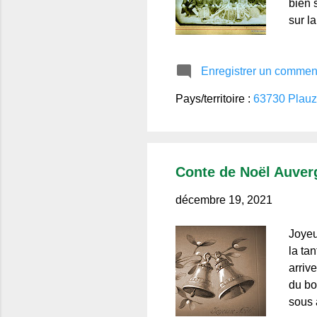
bien 
sur l
grand
La co
Enregistrer un commen
saint
Album
Pays/territoire :
63730 Plauz
Vie d
Conte de Noël Auvergn
décembre 19, 2021
Joyeu
la ta
arriv
du bo
sous 