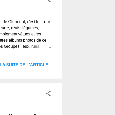
 de Clermont, c'est le cœur
beurre, œufs, légumes,
implement vêtues et les
autres albums photos de ce
s Groupes lieux, rues,
classes Pochettes photos
,© Regards et Vie
LA SUITE DE L'ARTICLE...
uvergne, le blog de ceux qui