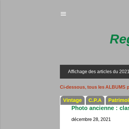
Reg
Affichage des articles du 202
A
r
Ci-dessous, tous les ALBUMS 
t
i
Vintage
C.P.A
Patrimo
c
Photo ancienne : cla
l
décembre 28, 2021
e