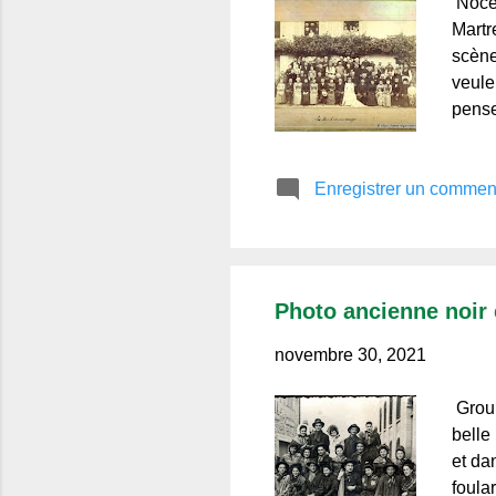
Noces
Martr
scène
veule
pense
Maria
Autom
Enregistrer un commen
et ph
visit
conna
Photo ancienne noir e
novembre 30, 2021
Group
belle
et da
foula