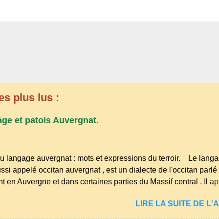
es plus lus :
age et patois Auvergnat.
u langage auvergnat : mots et expressions du terroir. Le lang
ssi appelé occitan auvergnat , est un dialecte de l'occitan parlé
t en Auvergne et dans certaines parties du Massif central . Il ap
s langues romanes et est classé parmi les dialectes du nord-occ
LIRE LA SUITE DE L'A
ombre de locuteurs ait diminué au fil des décennies, il reste u
essions et en traditions. Par exemple, on trouve des mots typiq