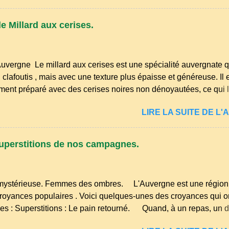
ans les campagnes du Puy‑de‑Dôme, du Cantal ou de la Haute‑
ait autrefois un dessert du quotidien, préparé avec les ingrédient
e Millard aux cerises.
ait, farine, sucre, œufs… et beaucoup de savoir‑faire. Comme
 auvergnates, la tarte à la bouillie est née de la sobriété des cu
 permettait d’utiliser le lait de la ferme, les œufs du poulailler et l
Auvergne Le millard aux cerises est une spécialité auvergnate q
 fioritures ...
clafoutis , mais avec une texture plus épaisse et généreuse. Il 
ement préparé avec des cerises noires non dénoyautées, ce qui l
ense et légèrement acidulée. il est facile et rapide à réaliser. M
LIRE LA SUITE DE L'A
oyez 500 g de cerises noires si possible , la tradition les recom
œufs, 250 g de farine, 50g de sucre un verre de lait, 1 pincée de 
ommencez par équeuter les cerises sans les dénoyauter de pr
uperstitions de nos campagnes.
us l'eau rapidement, puis séchez-les sur un torchon.
ystérieuse. Femmes des ombres. L'Auvergne est une région 
 croyances populaires . Voici quelques-unes des croyances qui 
s : Superstitions : Le pain retourné. Quand, à un repas, un 
ne son pain à l’envers, les voisins se hâtent de planter dans le