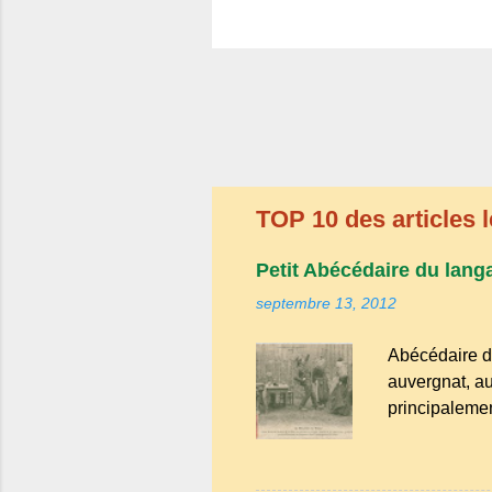
TOP 10 des articles l
Petit Abécédaire du lang
septembre 13, 2012
Abécédaire d
auvergnat, au
principalemen
la famille de
Bien que le n
riche en expr