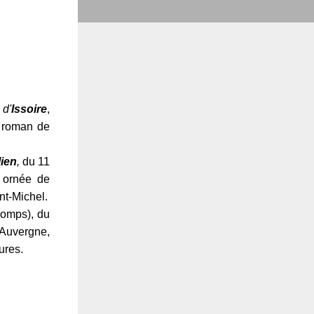
d'
Issoire
,
t roman de
lien
,
du 11
, ornée de
nt-Michel.
Comps), du
 Auvergne,
ures.