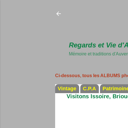
Regards et Vie d'
Mémoire et traditions d'Auve
Ci-dessous, tous les ALBUMS ph
Vintage
C.P.A
Patrimoin
Visitons Issoire, Brio