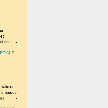
Loire,
s les plus
 beaucoup
isines
a farine du
ui
est
ui confère
illard aux
RTICLE...
mande . Il
sel et 30 g
éférence,
riche en
ont marqué
des
 morceau