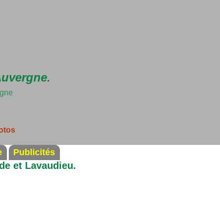
Accéder au contenu principal
Auvergne.
rgne
otos
e
Publicités
ude et Lavaudieu.