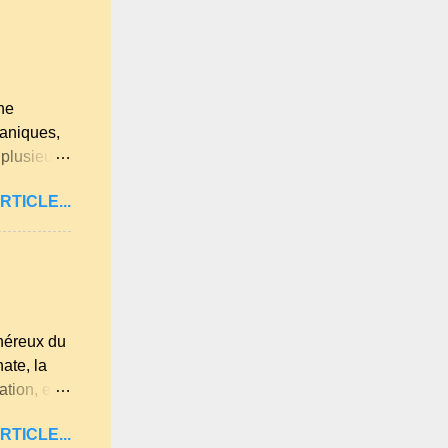
lqu'un de
 . A
ne
ganiques,
 plusieurs
u et
RTICLE...
 lumière
re les
été.
t
 est déjà
 jardin.
énéreux du
ate, la
tion, elle
es
RTICLE...