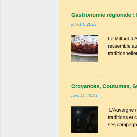
tendresse. D
cette tarte ét
Gastronomie régionale : l
modestes : l
juin 14, 2013
de spécialités
rurales . Elle
Le Millard d'
grenier. Pas de
ressemble au 
traditionnell
une saveur int
cerises. Prév
faut aussi 3 
de beurre. C
Croyances, Coutumes, S
passez les so
avril 11, 2013
L'Auvergne m
traditions et
ses campagne
convives tour