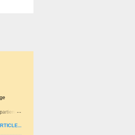
age
partient à
itan .
RTICLE...
ne langue
ues