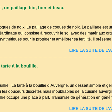
r" (s'accroupir) ou "aze" (âne, utilisé aussi pour désigner que
, un paillage bio, bon et beau.
nirs de la langue d’ Auvergne particulièrement du Puy-de-Dôme
res de la famille...
oques de noix Le paillage de coques de noix. Le paillage est u
jardinage qui consiste à recouvrir le sol avec des matériaux or
nthétiques pour le protéger et améliorer sa fertilité. Il présente
éduction des arrosages : Le paillage limite l'évaporation de l'ea
LIRE LA SUITE DE L'A
midité du sol. Diminution des mauvaises herbes : Il empêche la
 sol, ce qui freine la germination des adventices. Protection cont
Il préserve le sol du froid en hiver et de la chaleur excessive en 
arte à la bouillie.
de la structure du sol : Les paillis organiques se décomposent e
la terre en humus. Bonsoir les amis, mars le mois du printemps
et les idées ne manquent pas pour enfin m'occuper de mon petit
uillie La tarte à la bouillie d’Auvergne, un dessert simple et g
yages et premiers semis sont à l...
 les douceurs discrètes mais inoubliables de la cuisine auvergn
uillie occupe une place à part. Transmise de génération en généra
ûters d’enfance, les dimanches à la ferme et les grandes tablé
LIRE LA SUITE DE L'A
 l’on partageait des recettes simples, nourrissantes et pleines de