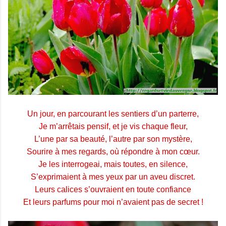
Un jour, en parcourant les sentiers d’un parterre,
Je m’arrêtais pensif, et je vis chaque fleur,
L’une par sa beauté, l’autre par son mystère,
Sourire à mes regards, où répondre à mon cœur.
Je les interrogeai, mais toutes, en silence,
S’exprimaient à mes yeux par un aveu discret.
Leurs calices s’ouvraient en toute confiance
Et leurs parfums pour moi n’avaient pas de secret !