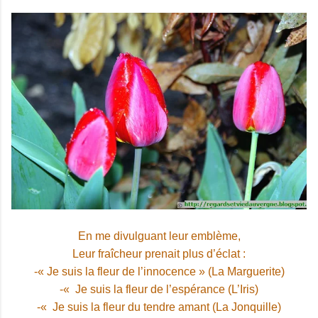
En me divulguant leur emblème,
Leur fraîcheur prenait plus d’éclat :
-« Je suis la fleur de l’innocence » (La Marguerite)
-« Je suis la fleur de l’espérance (L’Iris)
-« Je suis la fleur du tendre amant (La Jonquille)