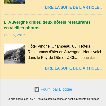
cratère d'un ancien Maar basaltique (cratère
récente, d'ateliers d'art sacré, d'un jardin
LIRE LA SUITE DE L'ARTICLE...
d'explosion) rempli d’eau, appelé : le Lac de
des souvenirs tout cela dans un grand parc
Tazenat ou Tazanat, il est le premier et le
arboré.
plus au nord de la Chaîne des Puys qui en
L' Auvergne d'hier, deux hôtels restaurants
compte près de soixante. En Auvergne
en vieilles photos.
on dit : un " Gour " c 'est ainsi qu'on appelle
août 29, 2018
un rutoir sur lequel on fait rouire le chanvre,
(tremper). Longtemps considéré comme
Hôtel Vindrié, Champeau, 63 . Hôtels
"sans fond" et en forme d'entonnoir
Restaurants d'hier en Auvergne Nous voici
entraînant vers les entrailles de la terre, les
dans le Puy-de-Dôme , à Champeau dans
malheureux qui s'approchaient trop de
les gorges de la Sioule , sur la commune de
LIRE LA SUITE DE L'ARTICLE...
Servant . L'Hôtel-Restaurant Vindrié était
réputé pour ses bonnes fritures, ses truites,
son jambon de pays et son poulet cocotte,
selon les publicités. Dans un tel
Fourni par Blogger
Ce blog applique la RGPD, tous les articles et photos sont la propriété de l'auteur.