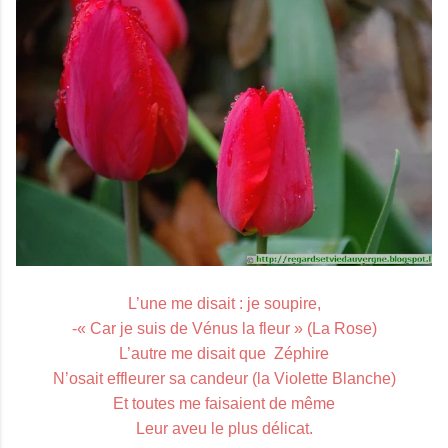
L’une me disait : je soupire,
-« Car je suis de Vénus la fleur » (La Rose)
L’autre me disait que Zéphire
N’osait effleurer sa candeur (la Violette Blanche)
Et toutes me faisaient de même
Leur aveu le plus délicat.