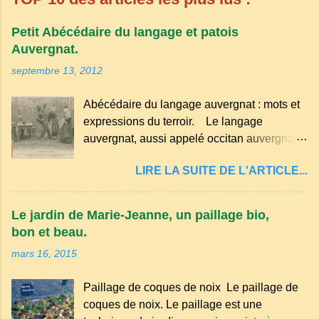
Petit Abécédaire du langage et patois
Auvergnat.
septembre 13, 2012
Abécédaire du langage auvergnat : mots et
expressions du terroir. Le langage
auvergnat, aussi appelé occitan auvergnat ,
est un dialecte de l'occitan parlé
LIRE LA SUITE DE L'ARTICLE...
principalement en Auvergne et dans
certaines parties du Massif central . Il
appartient à la famille des langues romanes
Le jardin de Marie-Jeanne, un paillage bio,
et est classé parmi les dialectes du nord-
bon et beau.
occitan . Bien que le nombre de locuteurs
mars 16, 2015
ait diminué au fil des décennies, il reste une
langue riche en expressions et en traditions.
Paillage de coques de noix Le paillage de
Par exemple, on trouve des mots typiques
coques de noix. Le paillage est une
comme "agourer" (s'accroupir) ou "aze"