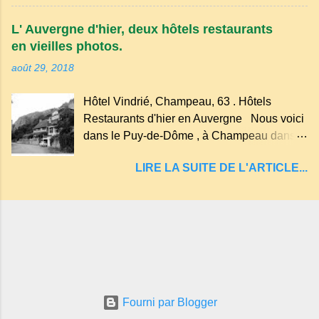
Tazenat ou Tazanat, il est le premier et le
arboré.
plus au nord de la Chaîne des Puys qui en
L' Auvergne d'hier, deux hôtels restaurants
compte près de soixante. En Auvergne
en vieilles photos.
on dit : un " Gour " c 'est ainsi qu'on appelle
août 29, 2018
un rutoir sur lequel on fait rouire le chanvre,
(tremper). Longtemps considéré comme
Hôtel Vindrié, Champeau, 63 . Hôtels
"sans fond" et en forme d'entonnoir
Restaurants d'hier en Auvergne Nous voici
entraînant vers les entrailles de la terre, les
dans le Puy-de-Dôme , à Champeau dans
malheureux qui s'approchaient trop de
les gorges de la Sioule , sur la commune de
LIRE LA SUITE DE L'ARTICLE...
Servant . L'Hôtel-Restaurant Vindrié était
réputé pour ses bonnes fritures, ses truites,
son jambon de pays et son poulet cocotte,
selon les publicités. Dans un tel
Fourni par Blogger