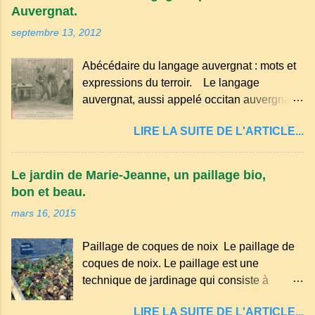
Auvergnat.
septembre 13, 2012
Abécédaire du langage auvergnat : mots et
expressions du terroir. Le langage
auvergnat, aussi appelé occitan auvergnat ,
est un dialecte de l'occitan parlé
LIRE LA SUITE DE L'ARTICLE...
principalement en Auvergne et dans
certaines parties du Massif central . Il
appartient à la famille des langues romanes
Le jardin de Marie-Jeanne, un paillage bio,
et est classé parmi les dialectes du nord-
bon et beau.
occitan . Bien que le nombre de locuteurs
mars 16, 2015
ait diminué au fil des décennies, il reste une
langue riche en expressions et en traditions.
Paillage de coques de noix Le paillage de
Par exemple, on trouve des mots typiques
coques de noix. Le paillage est une
comme "agourer" (s'accroupir) ou "aze"
technique de jardinage qui consiste à
(âne, utilisé aussi pour désigner quelqu'un
recouvrir le sol avec des matériaux
de naïf). Souvenirs de la langue d’
LIRE LA SUITE DE L'ARTICLE...
organiques, minéraux ou synthétiques pour