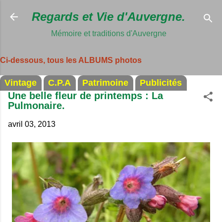
Accéder au c
Regards et Vie d'Auvergne.
Mémoire et traditions d'Auvergne
Ci-dessous, tous les ALBUMS photos
Vintage
C.P.A
Patrimoine
Publicités
Une belle fleur de printemps : La
Pulmonaire.
avril 03, 2013