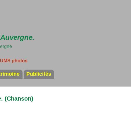
Accéder au contenu principal
'Auvergne.
vergne
LBUMS photos
trimoine
Publicités
e. (Chanson)