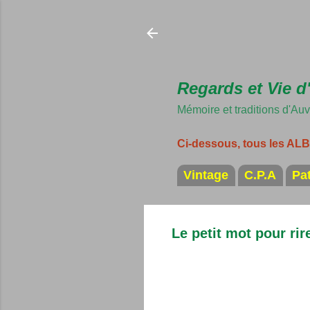
Regards et Vie d
Mémoire et traditions d'Au
Ci-dessous, tous les A
Vintage
C.P.A
Pa
Le petit mot pour rir