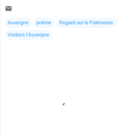
Auvergne
poème
Regard sur le Patrimoine.
Visitons l'Auvergne
C
o
m
m
e
n
t
a
i
r
e