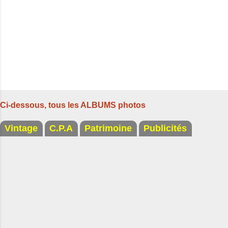
s
Ci-dessous, tous les ALBUMS photos
Vintage
C.P.A
Patrimoine
Publicités