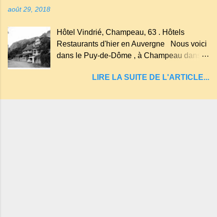
on dit : un " Gour " c 'est ainsi qu'on appelle
août 29, 2018
un rutoir sur lequel on fait rouire le chanvre,
(tremper). Longtemps considéré comme
Hôtel Vindrié, Champeau, 63 . Hôtels
"sans fond" et en forme d'entonnoir
Restaurants d'hier en Auvergne Nous voici
entraînant vers les entrailles de la terre, les
dans le Puy-de-Dôme , à Champeau dans
malheureux qui s'approchaient trop de
les gorges de la Sioule , sur la commune de
LIRE LA SUITE DE L'ARTICLE...
Servant . L'Hôtel-Restaurant Vindrié était
réputé pour ses bonnes fritures, ses truites,
son jambon de pays et son poulet cocotte,
selon les publicités. Dans un tel