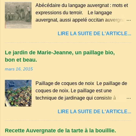
Abécédaire du langage auvergnat : mots et
expressions du terroir. Le langage
auvergnat, aussi appelé occitan auvergnat ,
est un dialecte de l'occitan parlé
LIRE LA SUITE DE L'ARTICLE...
principalement en Auvergne et dans
certaines parties du Massif central . Il
appartient à la famille des langues romanes
Le jardin de Marie-Jeanne, un paillage bio,
et est classé parmi les dialectes du nord-
bon et beau.
occitan . Bien que le nombre de locuteurs
mars 16, 2015
ait diminué au fil des décennies, il reste une
langue riche en expressions et en traditions.
Paillage de coques de noix Le paillage de
Par exemple, on trouve des mots typiques
coques de noix. Le paillage est une
comme "agourer" (s'accroupir) ou "aze"
technique de jardinage qui consiste à
(âne, utilisé aussi pour désigner quelqu'un
recouvrir le sol avec des matériaux
de naïf). Souvenirs de la langue d’
LIRE LA SUITE DE L'ARTICLE...
organiques, minéraux ou synthétiques pour
Auvergne particulièrement du Puy-de-
le protéger et améliorer sa fertilité. Il
Dôme . A Adrillier : arbres de la famille...
présente plusieurs avantages : Réduction
Recette Auvergnate de la tarte à la bouillie.
des arrosages : Le paillage limite