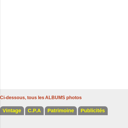
t
a
i
r
e
s
Ci-dessous, tous les ALBUMS photos
Vintage
C.P.A
Patrimoine
Publicités