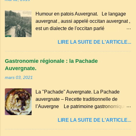
morceau leur fourchette ou leur couteau.
Aussitôt que le propriétaire du pain s’en
Humour en patois Auvergnat. Le langage
aperçoit, il remet le pain sur le bon coté,
auvergnat , aussi appelé occitan auvergnat ,
mais il doit payer autant de bouteilles de vin
est un dialecte de l'occitan parlé
qu’il y a de couteaux ou de fourchettes
principalement en Auvergne et dans
enfoncées dans le pain.(Arrondissement
LIRE LA SUITE DE L'ARTICLE...
certaines parties du Massif central . Il
d’Ambert). Les quatre chemins. Quand
appartient à la famille des langues romanes
deux chemins se rencontrent et se coupent,
et est classé parmi les dialectes du nord-
leur intersection forme un carrefour qui a
Gastronomie régionale : la Pachade
occitan . Bien que le nombre de locuteurs
un...
Auvergnate.
ait diminué, il reste présent dans certaines
mars 03, 2021
zones rurales et dans la culture populaire,
notamment à travers la musique
La "Pachade" Auvergnate. La Pachade
traditionnelle et les contes. Il a aussi
auvergnate – Recette traditionnelle de
influencé le français parlé en Auvergne.
l’Auvergne Le patrimoine gastronomique
Caractéristiques du langage auvergnat
Auvergnat compte de nombreuses
Origine : Il dérive du latin populaire et a
LIRE LA SUITE DE L'ARTICLE...
spécialités, voyons ici la recette de la "
évolué avec les influences régionales.
Pachade " ou " Farinade " "Farinette" ou
Prononciation : Il possède des sonorités
encore pour d'autres lieux de nos