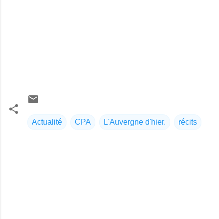
Actualité
CPA
L'Auvergne d'hier.
récits
C
o
m
m
e
n