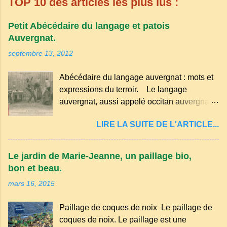
TOP 10 des articles les plus lus :
Petit Abécédaire du langage et patois
Auvergnat.
septembre 13, 2012
Abécédaire du langage auvergnat : mots et
expressions du terroir. Le langage
auvergnat, aussi appelé occitan auvergnat ,
est un dialecte de l'occitan parlé
LIRE LA SUITE DE L'ARTICLE...
principalement en Auvergne et dans
certaines parties du Massif central . Il
appartient à la famille des langues romanes
Le jardin de Marie-Jeanne, un paillage bio,
et est classé parmi les dialectes du nord-
bon et beau.
occitan . Bien que le nombre de locuteurs
mars 16, 2015
ait diminué au fil des décennies, il reste une
langue riche en expressions et en traditions.
Paillage de coques de noix Le paillage de
Par exemple, on trouve des mots typiques
coques de noix. Le paillage est une
comme "agourer" (s'accroupir) ou "aze"