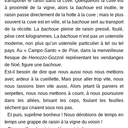
transporter le raisin dans la cuve. Quelquefois la cuve est
à proximité de la vigne, alors la
bachoue
est inutile, le
raisin passe directement de la hotte à la cuve ; mais le plus
souvent la cuve est en ville, et la
bachoue
sert au transport
de la récolte. La
bachoue
pleine de raisin pressé, foulé,
pèse cent kilogrammes. La
bachoue
n’est pas un ustensile
moderne, non plus qu’un ustensile particulier à tel ou tel
pays. Au «
Campo-Santo
» de
Pise,
dans la merveilleuse
fresque de
Henozzo-Gozzoli
représentant les vendanges
de
Noé
, figure une
bachoue
.
Est-il besoin de dire que nous aussi nous nous mettions
avec ardeur à la cueillette, Mais pour aller trop vite, nous
nous lassions bien vite aussi. Alors jetant là paniers et
serpettes, nous nous mettions à courir, à nous poursuivre
dans les allées, brisant les ceps, foulant les feuilles
sèchent qui criaient sous nos pas.
Et puis, suprême bonheur ! Nous dérobions de temps en
temps une grappe de raisin à la vigne du voisin !