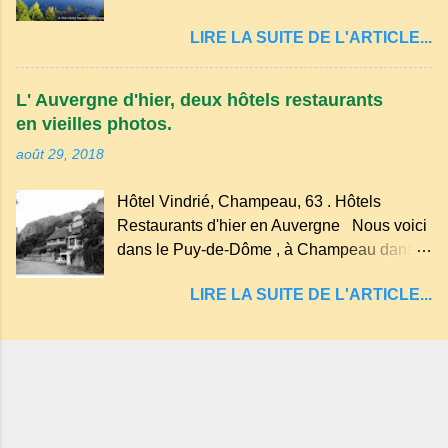
cratère d'un ancien Maar basaltique (cratère
récente, d'ateliers d'art sacré, d'un jardin
LIRE LA SUITE DE L'ARTICLE...
d'explosion) rempli d’eau, appelé : le Lac de
des souvenirs tout cela dans un grand parc
Tazenat ou Tazanat, il est le premier et le
arboré.
plus au nord de la Chaîne des Puys qui en
L' Auvergne d'hier, deux hôtels restaurants
compte près de soixante. En Auvergne
en vieilles photos.
on dit : un " Gour " c 'est ainsi qu'on appelle
août 29, 2018
un rutoir sur lequel on fait rouire le chanvre,
(tremper). Longtemps considéré comme
Hôtel Vindrié, Champeau, 63 . Hôtels
"sans fond" et en forme d'entonnoir
Restaurants d'hier en Auvergne Nous voici
entraînant vers les entrailles de la terre, les
dans le Puy-de-Dôme , à Champeau dans
malheureux qui s'approchaient trop de
les gorges de la Sioule , sur la commune de
LIRE LA SUITE DE L'ARTICLE...
Servant . L'Hôtel-Restaurant Vindrié était
réputé pour ses bonnes fritures, ses truites,
son jambon de pays et son poulet cocotte,
selon les publicités. Dans un tel