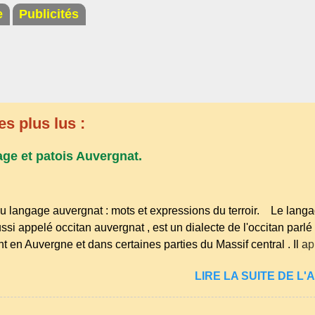
e
Publicités
es plus lus :
age et patois Auvergnat.
u langage auvergnat : mots et expressions du terroir. Le lang
ssi appelé occitan auvergnat , est un dialecte de l'occitan parlé
t en Auvergne et dans certaines parties du Massif central . Il ap
s langues romanes et est classé parmi les dialectes du nord-occ
LIRE LA SUITE DE L'A
ombre de locuteurs ait diminué au fil des décennies, il reste u
essions et en traditions. Par exemple, on trouve des mots typiq
r" (s'accroupir) ou "aze" (âne, utilisé aussi pour désigner que