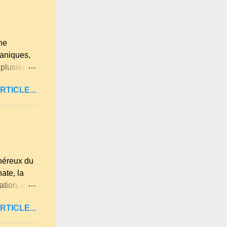
 . A
ne
ganiques,
 plusieurs
u et
RTICLE...
 lumière
re les
été.
t
 est déjà
 jardin.
énéreux du
ate, la
tion, elle
es
RTICLE...
Loire,