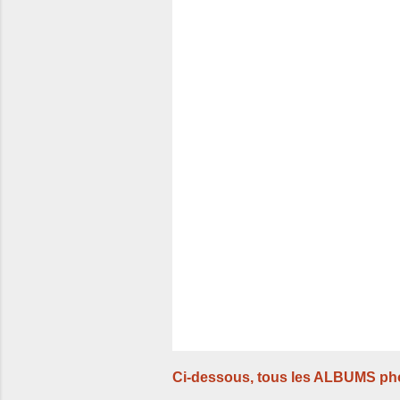
m
e
n
t
a
i
r
e
s
Ci-dessous, tous les ALBUMS ph