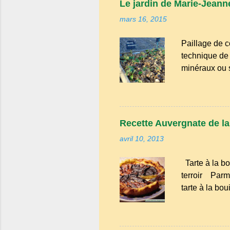
Le jardin de Marie-Jeanne
naïf). Souve
mars 16, 2015
Adrillier : arb
Paillage de c
technique de 
minéraux ou sy
avantages : R
conserve l'hu
d'atteindre le
intempéries : 
Recette Auvergnate de la t
Amélioration 
avril 10, 2013
enrichissent 
bien avancé, 
Tarte à la bo
Tailles, netto
terroir Parmi
tarte à la bo
évoque les go
familiales où
tendresse. D