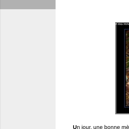
U
n jour, une bonne mèr