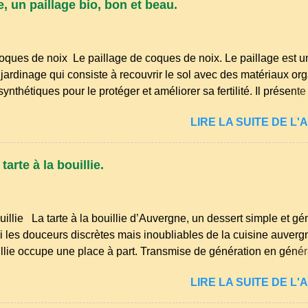
, un paillage bio, bon et beau.
nirs de la langue d’ Auvergne particulièrement du Puy-de-Dôme
res de la famille...
oques de noix Le paillage de coques de noix. Le paillage est u
jardinage qui consiste à recouvrir le sol avec des matériaux or
nthétiques pour le protéger et améliorer sa fertilité. Il présente
éduction des arrosages : Le paillage limite l'évaporation de l'ea
LIRE LA SUITE DE L'A
midité du sol. Diminution des mauvaises herbes : Il empêche la
 sol, ce qui freine la germination des adventices. Protection cont
Il préserve le sol du froid en hiver et de la chaleur excessive en 
arte à la bouillie.
de la structure du sol : Les paillis organiques se décomposent e
la terre en humus. Bonsoir les amis, mars le mois du printemps
et les idées ne manquent pas pour enfin m'occuper de mon petit
uillie La tarte à la bouillie d’Auvergne, un dessert simple et g
yages et premiers semis sont à l...
 les douceurs discrètes mais inoubliables de la cuisine auvergn
uillie occupe une place à part. Transmise de génération en généra
ûters d’enfance, les dimanches à la ferme et les grandes tablé
LIRE LA SUITE DE L'A
 l’on partageait des recettes simples, nourrissantes et pleines de
ans les campagnes du Puy‑de‑Dôme, du Cantal ou de la Haute‑