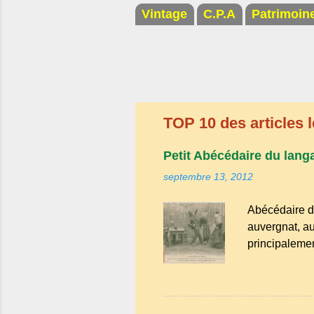
Vintage
C.P.A
Patrimoin
TOP 10 des articles l
Petit Abécédaire du lang
septembre 13, 2012
Abécédaire d
auvergnat, au
principalemen
la famille de
Bien que le n
riche en expr
comme "agoure