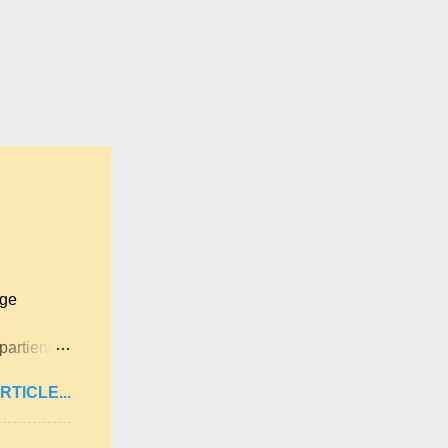
age
partient à
itan .
RTICLE...
ne langue
ues
lqu'un de