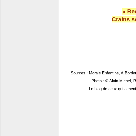
« Re
Crains s
Sources : Morale Enfantine, A.Bordot
Photo : © Alain-Michel, Regar
Le blog de ceux qui aiment l'Auv