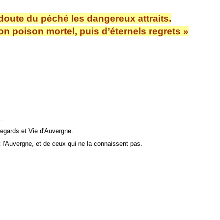
doute du péché les dangereux attraits.
on poison mortel, puis d’éternels regrets »
.
ds et Vie d'Auvergne.
ergne, et de ceux qui ne la connaissent pas.