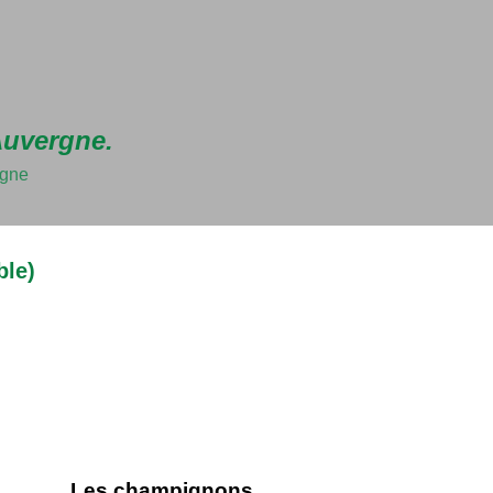
Accéder au contenu principal
Auvergne.
rgne
ble)
Les champignons.