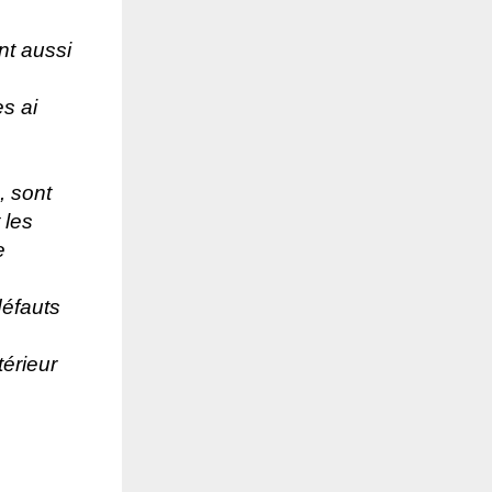
nt aussi
s ai
, sont
 les
e
défauts
érieur