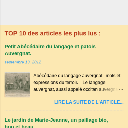
TOP 10 des articles les plus lus :
Petit Abécédaire du langage et patois
Auvergnat.
septembre 13, 2012
Abécédaire du langage auvergnat : mots et
expressions du terroir. Le langage
auvergnat, aussi appelé occitan auvergnat ,
est un dialecte de l'occitan parlé
LIRE LA SUITE DE L'ARTICLE...
principalement en Auvergne et dans
certaines parties du Massif central . Il
appartient à la famille des langues romanes
Le jardin de Marie-Jeanne, un paillage bio,
et est classé parmi les dialectes du nord-
bon et beau.