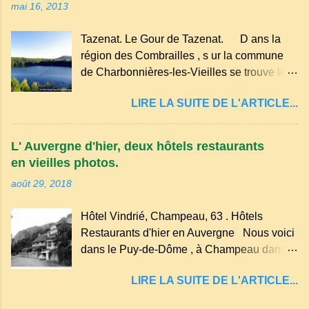
mai 16, 2013
hameau isolé et calme, au milieu de la
nature un peu sauvage, le temple se dresse
Tazenat. Le Gour de Tazenat. D ans la
dans les nuages et brille au moindre rayon
région des Combrailles , s ur la commune
de soleil, attirant le regard. Bien entouré de
de Charbonnières-les-Vieilles se trouve le
verdure, d'un étang, d'une bambouseraie
cratère d'un ancien Maar basaltique (cratère
récente, d'ateliers d'art sacré, d'un jardin
LIRE LA SUITE DE L'ARTICLE...
d'explosion) rempli d’eau, appelé : le Lac de
des souvenirs tout cela dans un grand parc
Tazenat ou Tazanat, il est le premier et le
arboré.
plus au nord de la Chaîne des Puys qui en
L' Auvergne d'hier, deux hôtels restaurants
compte près de soixante. En Auvergne
en vieilles photos.
on dit : un " Gour " c 'est ainsi qu'on appelle
août 29, 2018
un rutoir sur lequel on fait rouire le chanvre,
(tremper). Longtemps considéré comme
Hôtel Vindrié, Champeau, 63 . Hôtels
"sans fond" et en forme d'entonnoir
Restaurants d'hier en Auvergne Nous voici
entraînant vers les entrailles de la terre, les
dans le Puy-de-Dôme , à Champeau dans
malheureux qui s'approchaient trop de
les gorges de la Sioule , sur la commune de
LIRE LA SUITE DE L'ARTICLE...
Servant . L'Hôtel-Restaurant Vindrié était
réputé pour ses bonnes fritures, ses truites,