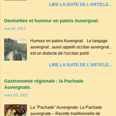
passez les sous l'eau rapidement, puis
LIRE LA SUITE DE L'ARTICLE...
marqué ses campagnes : Superstitions : Le
séchez-les sur un torchon.
pain retourné. Quand, à un repas, un des
convives tourne son pain à l’envers, les
Devinettes et humour en patois Auvergnat.
voisins se hâtent de planter dans le
mai 02, 2013
morceau leur fourchette ou leur couteau.
Aussitôt que le propriétaire du pain s’en
Humour en patois Auvergnat. Le langage
aperçoit, il remet le pain sur le bon coté,
auvergnat , aussi appelé occitan auvergnat ,
mais il doit payer autant de bouteilles de vin
est un dialecte de l'occitan parlé
qu’il y a de couteaux ou de fourchettes
principalement en Auvergne et dans
enfoncées dans le pain.(Arrondissement
LIRE LA SUITE DE L'ARTICLE...
certaines parties du Massif central . Il
d’Ambert). Les quatre chemins. Quand
appartient à la famille des langues romanes
deux chemins se rencontrent et se coupent,
et est classé parmi les dialectes du nord-
leur intersection forme un carrefour qui a
Gastronomie régionale : la Pachade
occitan . Bien que le nombre de locuteurs
un...
Auvergnate.
ait diminué, il reste présent dans certaines
mars 03, 2021
zones rurales et dans la culture populaire,
notamment à travers la musique
La "Pachade" Auvergnate. La Pachade
traditionnelle et les contes. Il a aussi
auvergnate – Recette traditionnelle de
influencé le français parlé en Auvergne.