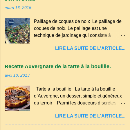
occitan . Bien que le nombre de locuteurs
mars 16, 2015
ait diminué au fil des décennies, il reste une
langue riche en expressions et en traditions.
Paillage de coques de noix Le paillage de
Par exemple, on trouve des mots typiques
coques de noix. Le paillage est une
comme "agourer" (s'accroupir) ou "aze"
technique de jardinage qui consiste à
(âne, utilisé aussi pour désigner quelqu'un
recouvrir le sol avec des matériaux
de naïf). Souvenirs de la langue d’
LIRE LA SUITE DE L'ARTICLE...
organiques, minéraux ou synthétiques pour
Auvergne particulièrement du Puy-de-
le protéger et améliorer sa fertilité. Il
Dôme . A Adrillier : arbres de la famille...
présente plusieurs avantages : Réduction
Recette Auvergnate de la tarte à la bouillie.
des arrosages : Le paillage limite
avril 10, 2013
l'évaporation de l'eau et conserve l'humidité
du sol. Diminution des mauvaises herbes : Il
Tarte à la bouillie La tarte à la bouillie
empêche la lumière d'atteindre le sol, ce qui
d’Auvergne, un dessert simple et généreux
freine la germination des adventices.
du terroir Parmi les douceurs discrètes
Protection contre les intempéries : Il
mais inoubliables de la cuisine auvergnate,
préserve le sol du froid en hiver et de la
LIRE LA SUITE DE L'ARTICLE...
la tarte à la bouillie occupe une place à part.
chaleur excessive en été. Amélioration de la
Transmise de génération en génération, elle
structure du sol : Les paillis organiques se