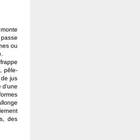
t monte
e passe
mmes ou
.
frappe
, pêle-
 de jus
e d’une
 formes
allonge
ulement
es, des