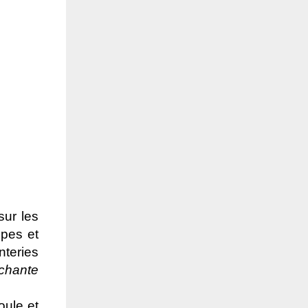
sur les
pes et
nteries
chante
foule et