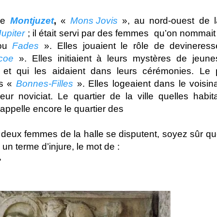
de
Montjuzet
,
«
Mons Jovis
», au nord-ouest de la
Jupiter
; il était servi par des femmes qu’on nommai
ou
Fades
». Elles jouaient le rôle de devineress
icoe
». Elles initiaient à leurs mystères de jeunes
t et qui les aidaient dans leurs cérémonies. Le 
es «
Bonnes-Filles
». Elles logeaient dans le voisi
eur noviciat. Le quartier de la ville quelles habit
appelle encore le quartier des
deux femmes de la halle se disputent, soyez sûr qu
 un terme d’injure, le mot de :
»