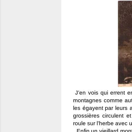
J’en vois qui errent e
montagnes comme auta
les égayent par leurs 
grossières circulent e
roule sur l’herbe avec u
Enfin un vieillard mon