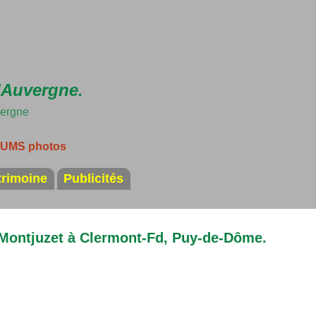
Accéder au contenu principal
'Auvergne.
vergne
LBUMS photos
trimoine
Publicités
Montjuzet à Clermont-Fd, Puy-de-Dôme.