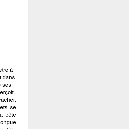
être à
nt dans
s ses
erçoit
cacher.
ets se
a côte
 longue