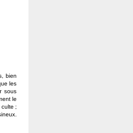
s, bien
que les
r sous
ment le
culte ;
sineux.