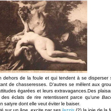
n dehors de la foule et qui tendent à se disperser 
nt de chasseresses. D’autres se mêlent aux grou
attitudes égarées et leurs extravagances.Des plaisa
t des éclats de rire retentissent parce qu’une
Bac
n satyre dont elle veut éviter le baiser.
té sur un âne, excite par ses
lazzis
(2) la joie de la 