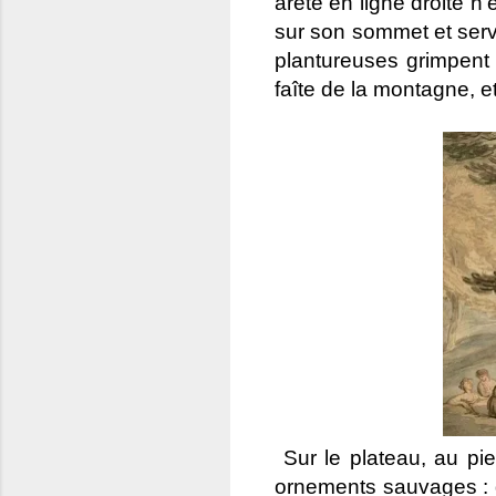
arête en ligne droite n
sur son sommet et servi
plantureuses grimpent
faîte de la montagne, et
Sur le plateau, au pi
ornements sauvages : 