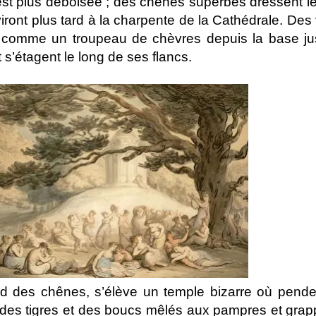
’est plus déboisée ; des chênes superbes dressent le
ront plus tard à la charpente de la Cathédrale. Des
 comme un troupeau de chèvres depuis la base ju
 s’étagent le long de ses flancs.
ed des chênes, s’élève un temple bizarre où pend
des tigres et des boucs mêlés aux pampres et gra