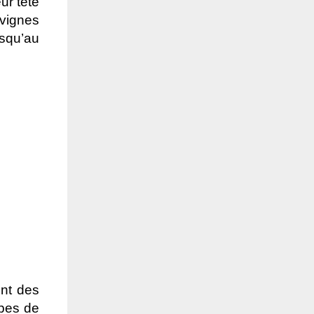
ur tête
 vignes
squ’au
ent des
ppes de