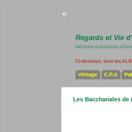
Regards et Vie d
Mémoire et traditions d'Au
Ci-dessous, tous les A
Vintage
C.P.A
Pa
Les Bacchanales de 