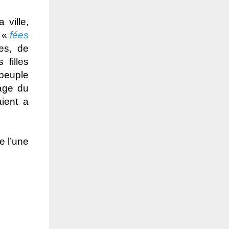
 ville,
t «
fées
es, de
 filles
peuple
nage du
aient a
e l’une