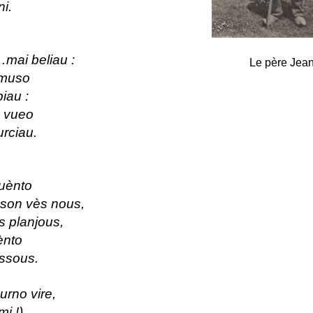
i.
mai beliau :
Le père Jea
 muso
iau :
s vueo
rciau.
iuènto
ason vès nous,
s planjous,
ènto
issous.
urno vire,
i !)