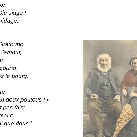
çon
iu siage !
aridage,
 Gratouno
 l’amour,
ur
nçouno,
ns le bourg.
ire
u doux poutous ! »
 pas faire..
maire,
i que dous !