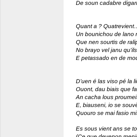
De soun cadabre digarn
Quant a ? Quatrevient…
Un bounichou de lano
Que nen sourtis de ralip
No brayo vel janu qu’il
E petassado en de mou
D’uen é las viso pé la l
Ouont, dau biais que f
An cacha lous proumei
E, biauseni, io se souv
Quouro se mai fasio m
Es sous vient ans se to
(Ce que devenon menim