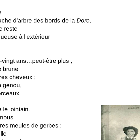
é
ouche d’arbre des bords de la
Dore,
e reste
ueuse à l’extérieur
e-vingt ans…peut-être plus ;
e brune
ares cheveux ;
e genou,
orceaux.
 le lointain.
 nous
res meules de gerbes ;
lle