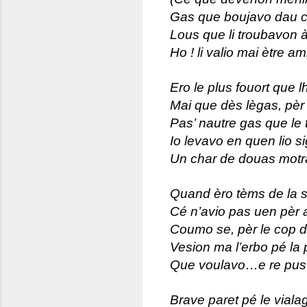
Gas que boujavo dau 
Lous que li troubavon 
Ho ! li valio mai ètre am
Ero le plus fouort que 
Mai que dès lègas, pèr 
Pas’ nautre gas que l
Io levavo en quen lio 
Un char de douas motra
Quand èro tèms de la 
Cé n’avio pas uen pèr 
Coumo se, pèr le cop de
Vesion ma l’erbo pé la
Que voulavo…e re pus 
Brave paret pé le viala