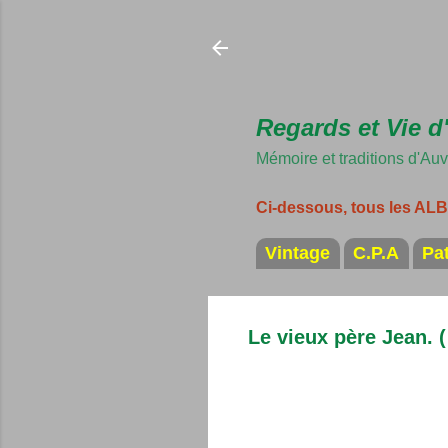
Regards et Vie d
Mémoire et traditions d'Au
Ci-dessous, tous les A
Vintage
C.P.A
Pa
Le vieux père Jean. 