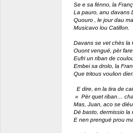
Se e sa fénno, la Fran
La pauro, anu davans D
Quouro , le jour dau m
Musicavo lou Catillon.
Davans se vet chès la
Ouont vengué, pèr fare
Eufri un riban de coulo
Embei sa drolo, la Fra
Que tritous voulion die
E dire, en la tira de ca
« Pèr quet riban… cha
Mas, Juan, aco se diéut
Dé basto, dermissio la 
E nen prengué prou ma