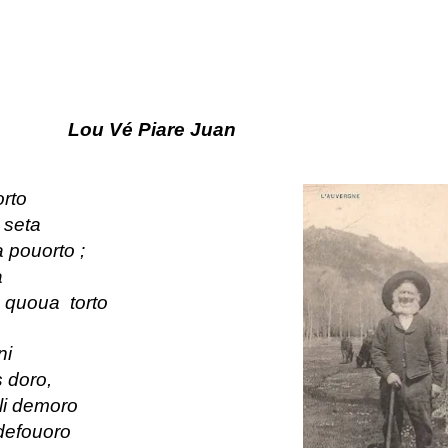
Lou Vé Piare Juan
orto
 seta
 pouorto ;
a
 quoua torto
ni
s doro,
li demoro
defouoro