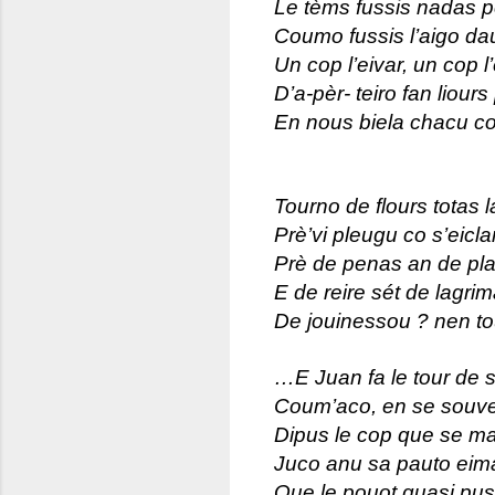
Le tèms fussis nadas 
Coumo fussis l’aigo dau
Un cop l’eivar, un cop l’
D’a-pèr- teiro fan liou
En nous biela chacu c
Tourno de flours totas l
Prè’vi pleugu co s’eicla
Prè de penas an de pla
E de reire sét de lagr
De jouinessou ? nen tou
…E Juan fa le tour de s
Coum’aco, en se souv
Dipus le cop que se ma
Juco anu sa pauto eima
Que le pouot quasi pus