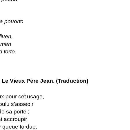
la pouorto
liuen,
damèn
 torto.
e Vieux Père Jean. (Traduction)
ux pour cet
usage,
oulu s’asseoir
de sa porte ;
nt accroupir
e queue tordue.