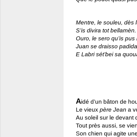
Mentre, le souleu, dès 
S’is divira tot bellamèn.
Ouro, le sero qu’is pus 
Juan se draisso padi
E Labri sét’bei sa quoua
L
A
idé d’un bâton de ho
Le vieux
père Jean
a v
Au soleil sur le devant 
Tout près aussi, se vie
Son chien qui agite un