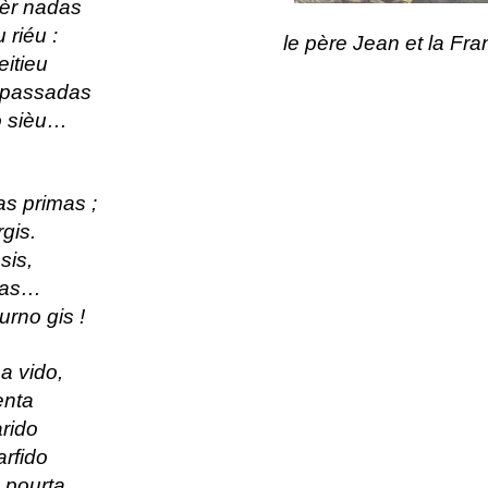
pèr nadas
 riéu :
le père Jean et la Fra
eitieu
rs passadas
o sièu…
as primas ;
rgis.
sis,
imas…
rno gis !
a vido,
enta
rido
rfido
 pourta.