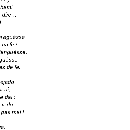
chami
à dire…
i.
lhi’aguèsse
ma fe !
e tenguèsse…
siguèsse
s de fe.
sejado
acai,
 dai :
 prado
pas mai !
ge,