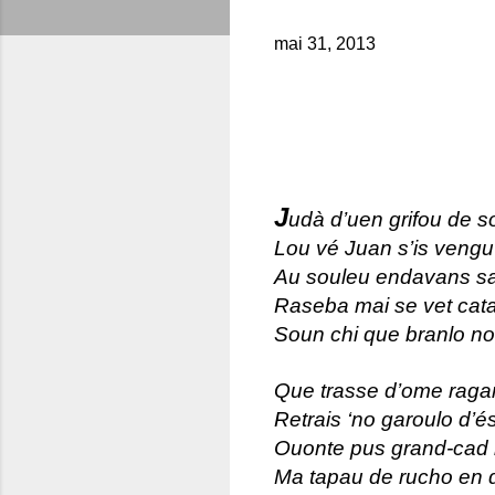
mai 31, 2013
J
udà d’uen grifou de s
Lou vé Juan s’is vengu
Au souleu endavans sa
Raseba mai se vet cat
Soun chi que branlo no
Que trasse d’ome raga
Retrais ‘no garoulo d’é
Ouonte pus grand-cad 
Ma tapau de rucho en 