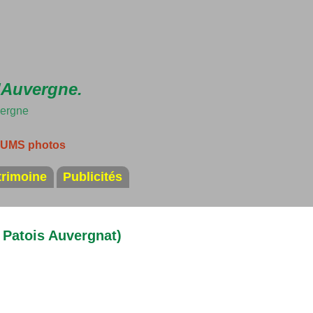
Accéder au contenu principal
'Auvergne.
vergne
LBUMS photos
trimoine
Publicités
( Patois Auvergnat)