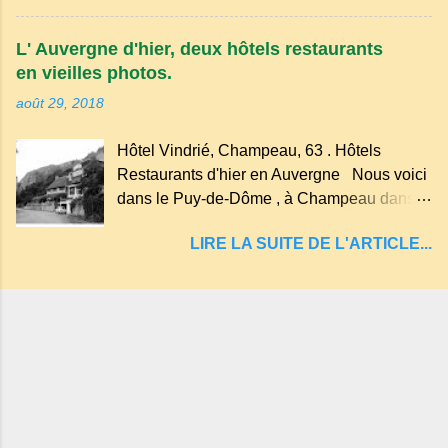
Tazenat ou Tazanat, il est le premier et le
arboré.
plus au nord de la Chaîne des Puys qui en
L' Auvergne d'hier, deux hôtels restaurants
compte près de soixante. En Auvergne
en vieilles photos.
on dit : un " Gour " c 'est ainsi qu'on appelle
août 29, 2018
un rutoir sur lequel on fait rouire le chanvre,
(tremper). Longtemps considéré comme
Hôtel Vindrié, Champeau, 63 . Hôtels
"sans fond" et en forme d'entonnoir
Restaurants d'hier en Auvergne Nous voici
entraînant vers les entrailles de la terre, les
dans le Puy-de-Dôme , à Champeau dans
malheureux qui s'approchaient trop de
les gorges de la Sioule , sur la commune de
LIRE LA SUITE DE L'ARTICLE...
Servant . L'Hôtel-Restaurant Vindrié était
réputé pour ses bonnes fritures, ses truites,
son jambon de pays et son poulet cocotte,
selon les publicités. Dans un tel