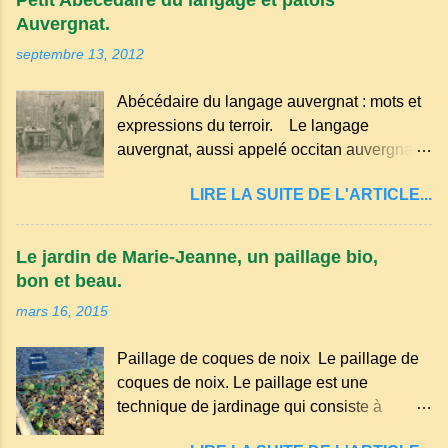
Petit Abécédaire du langage et patois
Auvergnat.
septembre 13, 2012
Abécédaire du langage auvergnat : mots et
expressions du terroir. Le langage
auvergnat, aussi appelé occitan auvergnat ,
est un dialecte de l'occitan parlé
LIRE LA SUITE DE L'ARTICLE...
principalement en Auvergne et dans
certaines parties du Massif central . Il
appartient à la famille des langues romanes
Le jardin de Marie-Jeanne, un paillage bio,
et est classé parmi les dialectes du nord-
bon et beau.
occitan . Bien que le nombre de locuteurs
mars 16, 2015
ait diminué au fil des décennies, il reste une
langue riche en expressions et en traditions.
Paillage de coques de noix Le paillage de
Par exemple, on trouve des mots typiques
coques de noix. Le paillage est une
comme "agourer" (s'accroupir) ou "aze"
technique de jardinage qui consiste à
(âne, utilisé aussi pour désigner quelqu'un
recouvrir le sol avec des matériaux
de naïf). Souvenirs de la langue d’