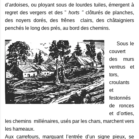
d’ardoises, ou ployant sous de lourdes tuiles, émergent à
regret des vergers et des "
horts "
clôturés de planches,
des noyers dorés, des frênes
clairs, des châtaigniers
penchés le long des prés, au bord des chemins.
Sous le
couvert
des murs
ventrus et
tors,
croulants
et
festonnés
de ronces
et d’orties,
les chemins
millénaires, usés par les chars, marchent vers
les hameaux.
Aux carrefours, marquant l’entrée d’un signe pieux, se