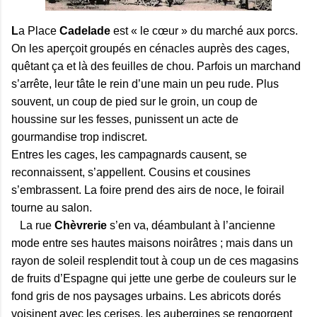
L
a Place
Cadelade
est « le cœur » du marché aux porcs.
On les aperçoit groupés en cénacles auprès des cages,
quêtant ça et là des feuilles de chou. Parfois un marchand
s’arrête, leur tâte le rein d’une main un peu rude. Plus
souvent, un coup de pied sur le groin, un coup de
houssine sur les fesses, punissent un acte de
gourmandise trop indiscret.
Entres les cages, les campagnards causent, se
reconnaissent, s’appellent. Cousins et cousines
s’embrassent. La foire prend des airs de noce, le foirail
tourne au salon.
La rue
Chèvrerie
s’en va, déambulant à l’ancienne
mode entre ses hautes maisons noirâtres ; mais dans un
rayon de soleil resplendit tout à coup un de ces magasins
de fruits d’Espagne qui jette une gerbe de couleurs sur le
fond gris de nos paysages urbains. Les abricots dorés
voisinent avec les cerises, les aubergines se rengorgent