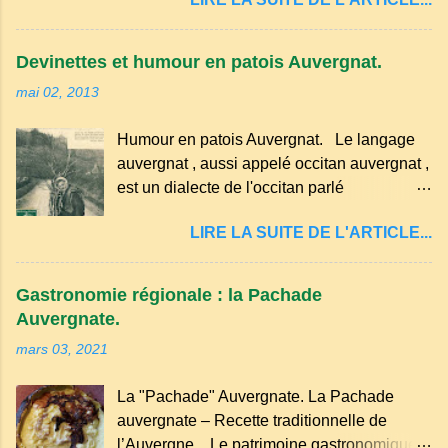
marqué ses campagnes : Superstitions : Le
séchez-les sur un torchon.
pain retourné. Quand, à un repas, un des
convives tourne son pain à l’envers, les
Devinettes et humour en patois Auvergnat.
voisins se hâtent de planter dans le
mai 02, 2013
morceau leur fourchette ou leur couteau.
Aussitôt que le propriétaire du pain s’en
Humour en patois Auvergnat. Le langage
aperçoit, il remet le pain sur le bon coté,
auvergnat , aussi appelé occitan auvergnat ,
mais il doit payer autant de bouteilles de vin
est un dialecte de l'occitan parlé
qu’il y a de couteaux ou de fourchettes
principalement en Auvergne et dans
enfoncées dans le pain.(Arrondissement
LIRE LA SUITE DE L'ARTICLE...
certaines parties du Massif central . Il
d’Ambert). Les quatre chemins. Quand
appartient à la famille des langues romanes
deux chemins se rencontrent et se coupent,
et est classé parmi les dialectes du nord-
leur intersection forme un carrefour qui a
Gastronomie régionale : la Pachade
occitan . Bien que le nombre de locuteurs
un...
Auvergnate.
ait diminué, il reste présent dans certaines
mars 03, 2021
zones rurales et dans la culture populaire,
notamment à travers la musique
La "Pachade" Auvergnate. La Pachade
traditionnelle et les contes. Il a aussi
auvergnate – Recette traditionnelle de
influencé le français parlé en Auvergne.
l’Auvergne Le patrimoine gastronomique