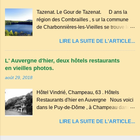
nature un peu sauvage, le temple se dresse
Tazenat. Le Gour de Tazenat. D ans la
dans les nuages et brille au moindre rayon
région des Combrailles , s ur la commune
de soleil, attirant le regard. Bien entouré de
de Charbonnières-les-Vieilles se trouve le
verdure, d'un étang, d'une bambouseraie
cratère d'un ancien Maar basaltique (cratère
récente, d'ateliers d'art sacré, d'un jardin
LIRE LA SUITE DE L'ARTICLE...
d'explosion) rempli d’eau, appelé : le Lac de
des souvenirs tout cela dans un grand parc
Tazenat ou Tazanat, il est le premier et le
arboré.
plus au nord de la Chaîne des Puys qui en
L' Auvergne d'hier, deux hôtels restaurants
compte près de soixante. En Auvergne
en vieilles photos.
on dit : un " Gour " c 'est ainsi qu'on appelle
août 29, 2018
un rutoir sur lequel on fait rouire le chanvre,
(tremper). Longtemps considéré comme
Hôtel Vindrié, Champeau, 63 . Hôtels
"sans fond" et en forme d'entonnoir
Restaurants d'hier en Auvergne Nous voici
entraînant vers les entrailles de la terre, les
dans le Puy-de-Dôme , à Champeau dans
malheureux qui s'approchaient trop de
les gorges de la Sioule , sur la commune de
LIRE LA SUITE DE L'ARTICLE...
Servant . L'Hôtel-Restaurant Vindrié était
réputé pour ses bonnes fritures, ses truites,
son jambon de pays et son poulet cocotte,