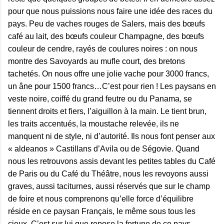
pour que nous puissions nous faire une idée des races du
pays. Peu de vaches rouges de Salers, mais des bœufs
café au lait, des bœufs couleur Champagne, des bœufs
couleur de cendre, rayés de coulures noires : on nous
montre des Savoyards au mufle court, des bretons
tachetés. On nous offre une jolie vache pour 3000 francs,
un âne pour 1500 francs…C’est pour rien ! Les paysans en
veste noire, coiffé du grand feutre ou du Panama, se
tiennent droits et fiers, l’aiguillon à la main. Le tient brun,
les traits accentués, la moustache relevée, ils ne
manquent ni de style, ni d’autorité. Ils nous font penser aux
« aldeanos » Castillans d’Avila ou de Ségovie. Quand
nous les retrouvons assis devant les petites tables du Café
de Paris ou du Café du Théâtre, nous les revoyons aussi
graves, aussi taciturnes, aussi réservés que sur le champ
de foire et nous comprenons qu’elle force d’équilibre
réside en ce paysan Français, le même sous tous les
cieux. C’est sur lui que repose la fortune de ce pays.