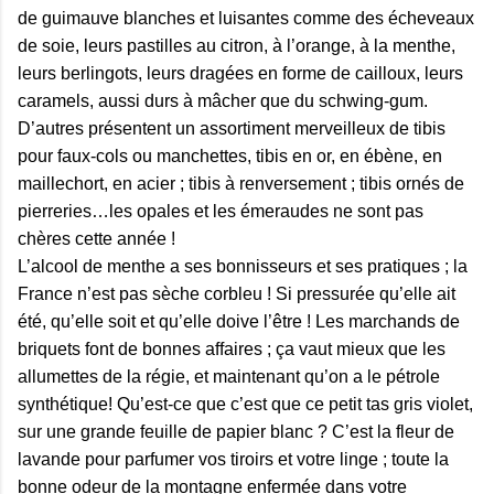
de guimauve blanches et luisantes comme des écheveaux
de soie, leurs pastilles au citron, à l’orange, à la menthe,
leurs berlingots, leurs dragées en forme de cailloux, leurs
caramels, aussi durs à mâcher que du schwing-gum.
D’autres présentent un assortiment merveilleux de tibis
pour faux-cols ou manchettes, tibis en or, en ébène, en
maillechort, en acier ; tibis à renversement ; tibis ornés de
pierreries…les opales et les émeraudes ne sont pas
chères cette année !
L’alcool de menthe a ses bonnisseurs et ses pratiques ; la
France n’est pas sèche corbleu ! Si pressurée qu’elle ait
été, qu’elle soit et qu’elle doive l’être ! Les marchands de
briquets font de bonnes affaires ; ça vaut mieux que les
allumettes de la régie, et maintenant qu’on a le pétrole
synthétique! Qu’est-ce que c’est que ce petit tas gris violet,
sur une grande feuille de papier blanc ? C’est la fleur de
lavande pour parfumer vos tiroirs et votre linge ; toute la
bonne odeur de la montagne enfermée dans votre