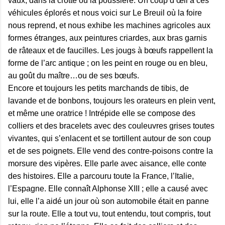
vaux, dans la crotte ou la poussière. Un coup d’œil à ces
véhicules éplorés et nous voici sur Le Breuil où la foire
nous reprend, et nous exhibe les machines agricoles aux
formes étranges, aux peintures criardes, aux bras garnis
de râteaux et de faucilles. Les jougs à bœufs rappellent la
forme de l’arc antique ; on les peint en rouge ou en bleu,
au goût du maître…ou de ses bœufs.
Encore et toujours les petits marchands de tibis, de
lavande et de bonbons, toujours les orateurs en plein vent,
et même une oratrice ! Intrépide elle se compose des
colliers et des bracelets avec des couleuvres grises toutes
vivantes, qui s’enlacent et se tortillent autour de son coup
et de ses poignets. Elle vend des contre-poisons contre la
morsure des vipères. Elle parle avec aisance, elle conte
des histoires. Elle a parcouru toute la France, l’Italie,
l’Espagne. Elle connaît Alphonse XIII ; elle a causé avec
lui, elle l’a aidé un jour où son automobile était en panne
sur la route. Elle a tout vu, tout entendu, tout compris, tout