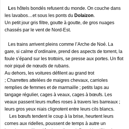
L
es hôtels bondés refusent du monde. On couche dans
les lavabos…et sous les ponts du
Dolaizon
.
Un petit jour gris filtre, goutte à goutte, de gros nuages
chassés par le vent de
Nord-Est.
Les trains arrivent pleins comme l’Arche de Noé. La
gare, si calme d’ordinaire, prend des aspects de torrent, la
foule s’épand sur les
trottoirs, se presse aux portes. Un flot
noir piqué de nœuds de rubans.
Au dehors, les voitures défilent au grand trot
; Charrettes attelées de maigres chevaux, carrioles
remplies de femmes et de marmaille ; petits laps au
tangage régulier, cages à veaux, cages à bœufs. Les
veaux passent leurs mufles roses à travers les barreaux ;
leurs gros yeux niais clignotent entre leurs cils blancs.
Les bœufs tendent le coup à la brise, heurtent leurs
cornes aux ridelles, poussent de temps à autre un