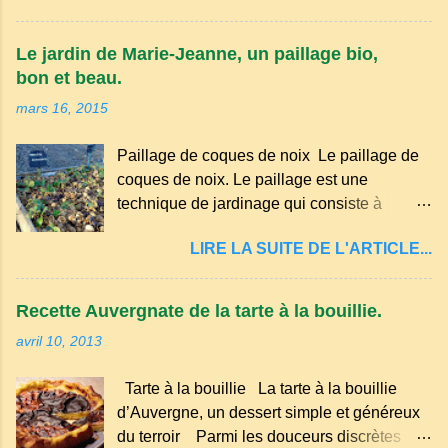
certaines parties du Massif central . Il
appartient à la famille des langues romanes
Le jardin de Marie-Jeanne, un paillage bio,
et est classé parmi les dialectes du nord-
bon et beau.
occitan . Bien que le nombre de locuteurs
mars 16, 2015
ait diminué au fil des décennies, il reste une
langue riche en expressions et en traditions.
Paillage de coques de noix Le paillage de
Par exemple, on trouve des mots typiques
coques de noix. Le paillage est une
comme "agourer" (s'accroupir) ou "aze"
technique de jardinage qui consiste à
(âne, utilisé aussi pour désigner quelqu'un
recouvrir le sol avec des matériaux
de naïf). Souvenirs de la langue d’
LIRE LA SUITE DE L'ARTICLE...
organiques, minéraux ou synthétiques pour
Auvergne particulièrement du Puy-de-
le protéger et améliorer sa fertilité. Il
Dôme . A Adrillier : arbres de la famille...
présente plusieurs avantages : Réduction
Recette Auvergnate de la tarte à la bouillie.
des arrosages : Le paillage limite
avril 10, 2013
l'évaporation de l'eau et conserve l'humidité
du sol. Diminution des mauvaises herbes : Il
Tarte à la bouillie La tarte à la bouillie
empêche la lumière d'atteindre le sol, ce qui
d’Auvergne, un dessert simple et généreux
freine la germination des adventices.
du terroir Parmi les douceurs discrètes
Protection contre les intempéries : Il