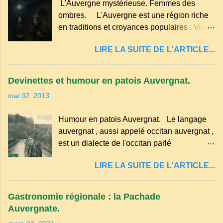
L'Auvergne mystérieuse. Femmes des
sucre un verre de lait, 1 pincée de sel et 30
ombres. L'Auvergne est une région riche
g de beurre. Commencez par équeuter les
en traditions et croyances populaires . Voici
cerises sans les dénoyauter de préférence,
quelques-unes des croyances qui ont
passez les sous l'eau rapidement, puis
LIRE LA SUITE DE L'ARTICLE...
marqué ses campagnes : Superstitions : Le
séchez-les sur un torchon.
pain retourné. Quand, à un repas, un des
convives tourne son pain à l’envers, les
Devinettes et humour en patois Auvergnat.
voisins se hâtent de planter dans le
mai 02, 2013
morceau leur fourchette ou leur couteau.
Aussitôt que le propriétaire du pain s’en
Humour en patois Auvergnat. Le langage
aperçoit, il remet le pain sur le bon coté,
auvergnat , aussi appelé occitan auvergnat ,
mais il doit payer autant de bouteilles de vin
est un dialecte de l'occitan parlé
qu’il y a de couteaux ou de fourchettes
principalement en Auvergne et dans
enfoncées dans le pain.(Arrondissement
LIRE LA SUITE DE L'ARTICLE...
certaines parties du Massif central . Il
d’Ambert). Les quatre chemins. Quand
appartient à la famille des langues romanes
deux chemins se rencontrent et se coupent,
et est classé parmi les dialectes du nord-
leur intersection forme un carrefour qui a
Gastronomie régionale : la Pachade
occitan . Bien que le nombre de locuteurs
un...
Auvergnate.
ait diminué, il reste présent dans certaines