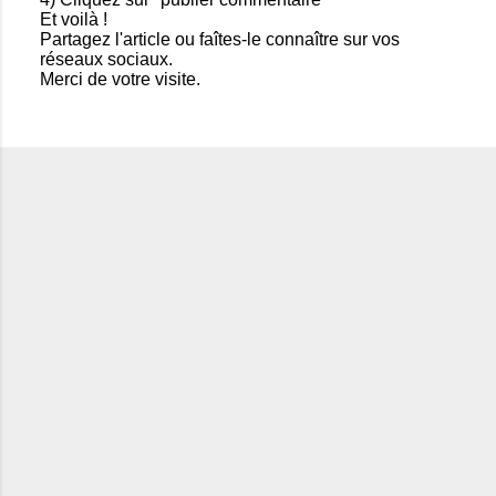
g
Et voilà !
i
Partagez l'article ou faîtes-le connaître sur vos
s
réseaux sociaux.
t
Merci de votre visite.
r
e
r
u
n
c
o
m
m
e
n
t
a
i
r
e