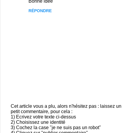
Bonne idée
o
RÉPONDRE
m
m
e
n
t
a
i
r
e
s
Cet article vous a plu, alors n'hésitez pas : laissez un
petit commentaire, pour cela :
E
1) Ecrivez votre texte ci-dessus
n
2) Choisissez une identité
r
3) Cochez la case "je ne suis pas un robot"
e
4) Cliquez sur "publier commentaire"