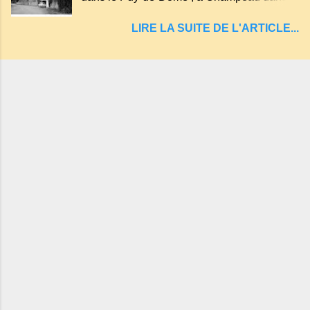
malheureux qui s'approchaient trop de
les gorges de la Sioule , sur la commune de
LIRE LA SUITE DE L'ARTICLE...
Servant . L'Hôtel-Restaurant Vindrié était
réputé pour ses bonnes fritures, ses truites,
son jambon de pays et son poulet cocotte,
selon les publicités. Dans un tel