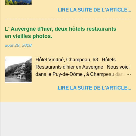
cratère d'un ancien Maar basaltique (cratère
récente, d'ateliers d'art sacré, d'un jardin
LIRE LA SUITE DE L'ARTICLE...
d'explosion) rempli d’eau, appelé : le Lac de
des souvenirs tout cela dans un grand parc
Tazenat ou Tazanat, il est le premier et le
arboré.
plus au nord de la Chaîne des Puys qui en
L' Auvergne d'hier, deux hôtels restaurants
compte près de soixante. En Auvergne
en vieilles photos.
on dit : un " Gour " c 'est ainsi qu'on appelle
août 29, 2018
un rutoir sur lequel on fait rouire le chanvre,
(tremper). Longtemps considéré comme
Hôtel Vindrié, Champeau, 63 . Hôtels
"sans fond" et en forme d'entonnoir
Restaurants d'hier en Auvergne Nous voici
entraînant vers les entrailles de la terre, les
dans le Puy-de-Dôme , à Champeau dans
malheureux qui s'approchaient trop de
les gorges de la Sioule , sur la commune de
LIRE LA SUITE DE L'ARTICLE...
Servant . L'Hôtel-Restaurant Vindrié était
réputé pour ses bonnes fritures, ses truites,
son jambon de pays et son poulet cocotte,
selon les publicités. Dans un tel