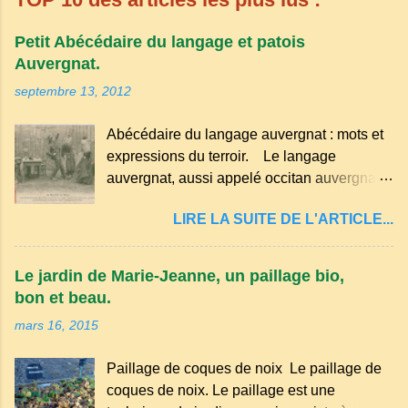
Petit Abécédaire du langage et patois
Auvergnat.
septembre 13, 2012
Abécédaire du langage auvergnat : mots et
expressions du terroir. Le langage
auvergnat, aussi appelé occitan auvergnat ,
est un dialecte de l'occitan parlé
LIRE LA SUITE DE L'ARTICLE...
principalement en Auvergne et dans
certaines parties du Massif central . Il
appartient à la famille des langues romanes
Le jardin de Marie-Jeanne, un paillage bio,
et est classé parmi les dialectes du nord-
bon et beau.
occitan . Bien que le nombre de locuteurs
mars 16, 2015
ait diminué au fil des décennies, il reste une
langue riche en expressions et en traditions.
Paillage de coques de noix Le paillage de
Par exemple, on trouve des mots typiques
coques de noix. Le paillage est une
comme "agourer" (s'accroupir) ou "aze"