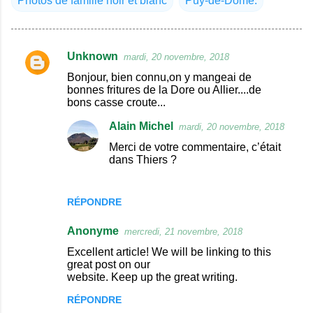
Photos de famille noir et blanc
Puy-de-Dôme.
Unknown
mardi, 20 novembre, 2018
C
Bonjour, bien connu,on y mangeai de
o
bonnes fritures de la Dore ou Allier....de
bons casse croute...
m
m
Alain Michel
mardi, 20 novembre, 2018
e
Merci de votre commentaire, c’était
dans Thiers ?
n
t
a
RÉPONDRE
i
Anonyme
mercredi, 21 novembre, 2018
r
Excellent article! We will be linking to this
e
great post on our
website. Keep up the great writing.
s
RÉPONDRE