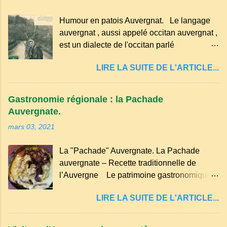
Aussitôt que le propriétaire du pain s’en
Humour en patois Auvergnat. Le langage
aperçoit, il remet le pain sur le bon coté,
auvergnat , aussi appelé occitan auvergnat ,
mais il doit payer autant de bouteilles de vin
est un dialecte de l'occitan parlé
qu’il y a de couteaux ou de fourchettes
principalement en Auvergne et dans
enfoncées dans le pain.(Arrondissement
LIRE LA SUITE DE L'ARTICLE...
certaines parties du Massif central . Il
d’Ambert). Les quatre chemins. Quand
appartient à la famille des langues romanes
deux chemins se rencontrent et se coupent,
et est classé parmi les dialectes du nord-
leur intersection forme un carrefour qui a
Gastronomie régionale : la Pachade
occitan . Bien que le nombre de locuteurs
un...
Auvergnate.
ait diminué, il reste présent dans certaines
mars 03, 2021
zones rurales et dans la culture populaire,
notamment à travers la musique
La "Pachade" Auvergnate. La Pachade
traditionnelle et les contes. Il a aussi
auvergnate – Recette traditionnelle de
influencé le français parlé en Auvergne.
l’Auvergne Le patrimoine gastronomique
Caractéristiques du langage auvergnat
Auvergnat compte de nombreuses
Origine : Il dérive du latin populaire et a
LIRE LA SUITE DE L'ARTICLE...
spécialités, voyons ici la recette de la "
évolué avec les influences régionales.
Pachade " ou " Farinade " "Farinette" ou
Prononciation : Il possède des sonorités
encore pour d'autres lieux de nos