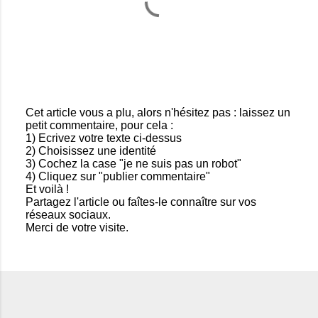
Cet article vous a plu, alors n'hésitez pas : laissez un
petit commentaire, pour cela :
E
1) Ecrivez votre texte ci-dessus
n
2) Choisissez une identité
r
3) Cochez la case "je ne suis pas un robot"
e
4) Cliquez sur "publier commentaire"
g
Et voilà !
i
Partagez l'article ou faîtes-le connaître sur vos
s
réseaux sociaux.
t
Merci de votre visite.
r
e
r
u
n
c
o