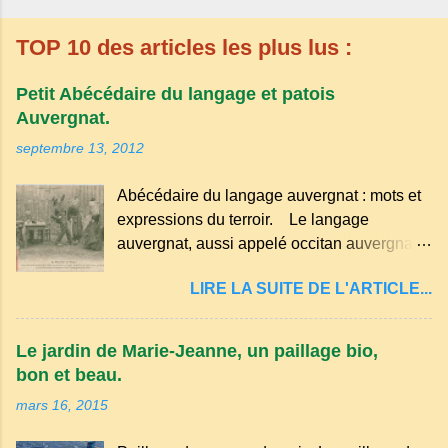
TOP 10 des articles les plus lus :
Petit Abécédaire du langage et patois
Auvergnat.
septembre 13, 2012
Abécédaire du langage auvergnat : mots et
expressions du terroir. Le langage
auvergnat, aussi appelé occitan auvergnat ,
est un dialecte de l'occitan parlé
LIRE LA SUITE DE L'ARTICLE...
principalement en Auvergne et dans
certaines parties du Massif central . Il
appartient à la famille des langues romanes
Le jardin de Marie-Jeanne, un paillage bio,
et est classé parmi les dialectes du nord-
bon et beau.
occitan . Bien que le nombre de locuteurs
mars 16, 2015
ait diminué au fil des décennies, il reste une
langue riche en expressions et en traditions.