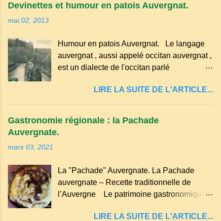
Devinettes et humour en patois Auvergnat.
voisins se hâtent de planter dans le
mai 02, 2013
morceau leur fourchette ou leur couteau.
Aussitôt que le propriétaire du pain s’en
Humour en patois Auvergnat. Le langage
aperçoit, il remet le pain sur le bon coté,
auvergnat , aussi appelé occitan auvergnat ,
mais il doit payer autant de bouteilles de vin
est un dialecte de l'occitan parlé
qu’il y a de couteaux ou de fourchettes
principalement en Auvergne et dans
enfoncées dans le pain.(Arrondissement
LIRE LA SUITE DE L'ARTICLE...
certaines parties du Massif central . Il
d’Ambert). Les quatre chemins. Quand
appartient à la famille des langues romanes
deux chemins se rencontrent et se coupent,
et est classé parmi les dialectes du nord-
leur intersection forme un carrefour qui a
Gastronomie régionale : la Pachade
occitan . Bien que le nombre de locuteurs
un...
Auvergnate.
ait diminué, il reste présent dans certaines
mars 03, 2021
zones rurales et dans la culture populaire,
notamment à travers la musique
La "Pachade" Auvergnate. La Pachade
traditionnelle et les contes. Il a aussi
auvergnate – Recette traditionnelle de
influencé le français parlé en Auvergne.
l’Auvergne Le patrimoine gastronomique
Caractéristiques du langage auvergnat
Auvergnat compte de nombreuses
Origine : Il dérive du latin populaire et a
LIRE LA SUITE DE L'ARTICLE...
spécialités, voyons ici la recette de la "