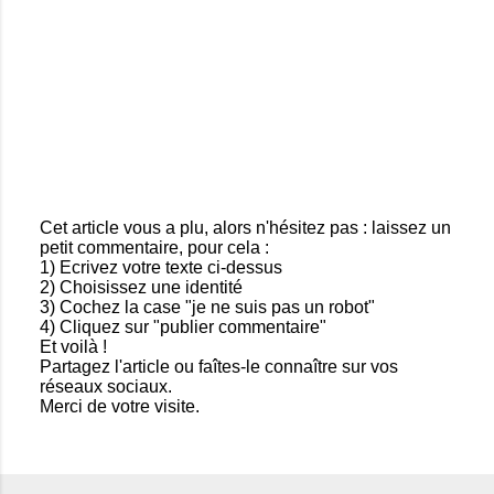
Cet article vous a plu, alors n'hésitez pas : laissez un
petit commentaire, pour cela :
E
1) Ecrivez votre texte ci-dessus
n
2) Choisissez une identité
r
3) Cochez la case "je ne suis pas un robot"
e
4) Cliquez sur "publier commentaire"
g
Et voilà !
i
Partagez l'article ou faîtes-le connaître sur vos
s
réseaux sociaux.
t
Merci de votre visite.
r
e
r
u
n