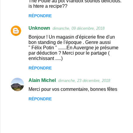
The Poule au pot Viandox sounds delicious.
is htere a recipe??
m
m
RÉPONDRE
e
Unknown
dimanche, 09 décembre, 2018
n
Bonjour ! Un magasin d'épicerie fine d'un
t
bon standing de l'époque . Genre aussi
" Félix Potin " .......En Auvergne je présume
a
par déduction ? Merci pour le partage (
i
enrichissant .....)
r
RÉPONDRE
e
Alain Michel
dimanche, 23 décembre, 2018
s
Merci pour vos commentaire, bonnes fêtes
RÉPONDRE