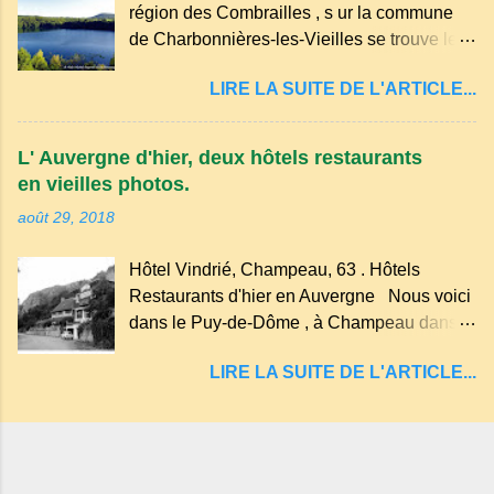
région des Combrailles , s ur la commune
de soleil, attirant le regard. Bien entouré de
de Charbonnières-les-Vieilles se trouve le
verdure, d'un étang, d'une bambouseraie
cratère d'un ancien Maar basaltique (cratère
récente, d'ateliers d'art sacré, d'un jardin
LIRE LA SUITE DE L'ARTICLE...
d'explosion) rempli d’eau, appelé : le Lac de
des souvenirs tout cela dans un grand parc
Tazenat ou Tazanat, il est le premier et le
arboré.
plus au nord de la Chaîne des Puys qui en
L' Auvergne d'hier, deux hôtels restaurants
compte près de soixante. En Auvergne
en vieilles photos.
on dit : un " Gour " c 'est ainsi qu'on appelle
août 29, 2018
un rutoir sur lequel on fait rouire le chanvre,
(tremper). Longtemps considéré comme
Hôtel Vindrié, Champeau, 63 . Hôtels
"sans fond" et en forme d'entonnoir
Restaurants d'hier en Auvergne Nous voici
entraînant vers les entrailles de la terre, les
dans le Puy-de-Dôme , à Champeau dans
malheureux qui s'approchaient trop de
les gorges de la Sioule , sur la commune de
LIRE LA SUITE DE L'ARTICLE...
Servant . L'Hôtel-Restaurant Vindrié était
réputé pour ses bonnes fritures, ses truites,
son jambon de pays et son poulet cocotte,
selon les publicités. Dans un tel