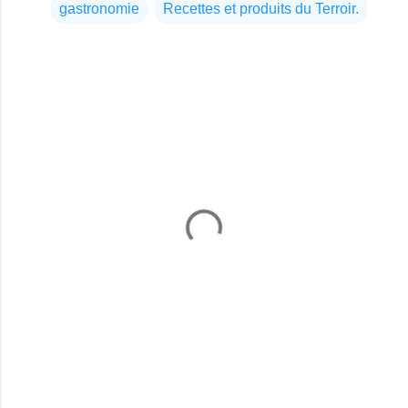
gastronomie
Recettes et produits du Terroir.
C
o
m
m
e
n
t
a
i
r
e
s