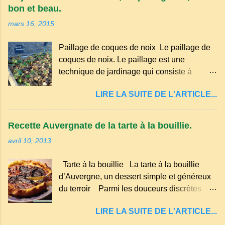
et est classé parmi les dialectes du nord-
bon et beau.
occitan . Bien que le nombre de locuteurs
mars 16, 2015
ait diminué au fil des décennies, il reste une
langue riche en expressions et en traditions.
Paillage de coques de noix Le paillage de
Par exemple, on trouve des mots typiques
coques de noix. Le paillage est une
comme "agourer" (s'accroupir) ou "aze"
technique de jardinage qui consiste à
(âne, utilisé aussi pour désigner quelqu'un
recouvrir le sol avec des matériaux
de naïf). Souvenirs de la langue d’
LIRE LA SUITE DE L'ARTICLE...
organiques, minéraux ou synthétiques pour
Auvergne particulièrement du Puy-de-
le protéger et améliorer sa fertilité. Il
Dôme . A Adrillier : arbres de la famille...
présente plusieurs avantages : Réduction
Recette Auvergnate de la tarte à la bouillie.
des arrosages : Le paillage limite
avril 10, 2013
l'évaporation de l'eau et conserve l'humidité
du sol. Diminution des mauvaises herbes : Il
Tarte à la bouillie La tarte à la bouillie
empêche la lumière d'atteindre le sol, ce qui
d’Auvergne, un dessert simple et généreux
freine la germination des adventices.
du terroir Parmi les douceurs discrètes
Protection contre les intempéries : Il
mais inoubliables de la cuisine auvergnate,
préserve le sol du froid en hiver et de la
LIRE LA SUITE DE L'ARTICLE...
la tarte à la bouillie occupe une place à part.
chaleur excessive en été. Amélioration de la
Transmise de génération en génération, elle