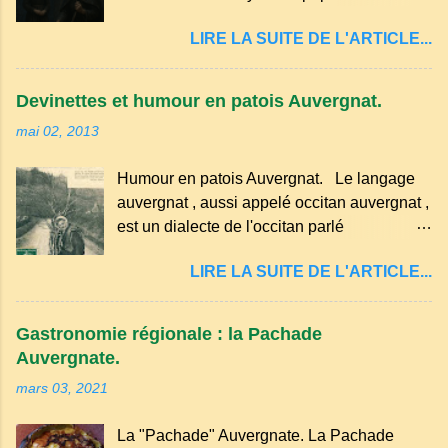
cerises sans les dénoyauter de préférence,
quelques-unes des croyances qui ont
passez les sous l'eau rapidement, puis
LIRE LA SUITE DE L'ARTICLE...
marqué ses campagnes : Superstitions : Le
séchez-les sur un torchon.
pain retourné. Quand, à un repas, un des
convives tourne son pain à l’envers, les
Devinettes et humour en patois Auvergnat.
voisins se hâtent de planter dans le
mai 02, 2013
morceau leur fourchette ou leur couteau.
Aussitôt que le propriétaire du pain s’en
Humour en patois Auvergnat. Le langage
aperçoit, il remet le pain sur le bon coté,
auvergnat , aussi appelé occitan auvergnat ,
mais il doit payer autant de bouteilles de vin
est un dialecte de l'occitan parlé
qu’il y a de couteaux ou de fourchettes
principalement en Auvergne et dans
enfoncées dans le pain.(Arrondissement
LIRE LA SUITE DE L'ARTICLE...
certaines parties du Massif central . Il
d’Ambert). Les quatre chemins. Quand
appartient à la famille des langues romanes
deux chemins se rencontrent et se coupent,
et est classé parmi les dialectes du nord-
leur intersection forme un carrefour qui a
Gastronomie régionale : la Pachade
occitan . Bien que le nombre de locuteurs
un...
Auvergnate.
ait diminué, il reste présent dans certaines
mars 03, 2021
zones rurales et dans la culture populaire,
notamment à travers la musique
La "Pachade" Auvergnate. La Pachade
traditionnelle et les contes. Il a aussi