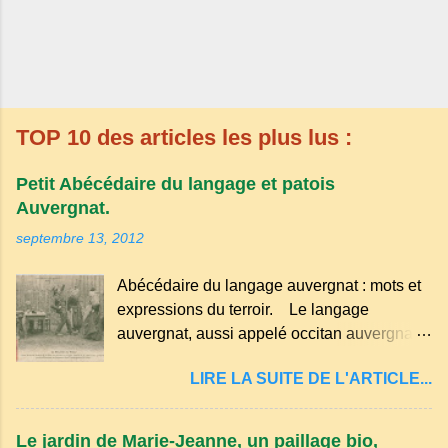
TOP 10 des articles les plus lus :
Petit Abécédaire du langage et patois
Auvergnat.
septembre 13, 2012
Abécédaire du langage auvergnat : mots et
expressions du terroir. Le langage
auvergnat, aussi appelé occitan auvergnat ,
est un dialecte de l'occitan parlé
LIRE LA SUITE DE L'ARTICLE...
principalement en Auvergne et dans
certaines parties du Massif central . Il
appartient à la famille des langues romanes
Le jardin de Marie-Jeanne, un paillage bio,