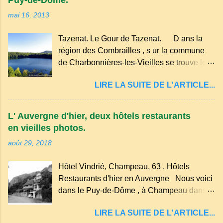
importants centres d'Europe. Dans un
mai 16, 2013
hameau isolé et calme, au milieu de la
nature un peu sauvage, le temple se dresse
Tazenat. Le Gour de Tazenat. D ans la
dans les nuages et brille au moindre rayon
région des Combrailles , s ur la commune
de soleil, attirant le regard. Bien entouré de
de Charbonnières-les-Vieilles se trouve le
verdure, d'un étang, d'une bambouseraie
cratère d'un ancien Maar basaltique (cratère
récente, d'ateliers d'art sacré, d'un jardin
LIRE LA SUITE DE L'ARTICLE...
d'explosion) rempli d’eau, appelé : le Lac de
des souvenirs tout cela dans un grand parc
Tazenat ou Tazanat, il est le premier et le
arboré.
plus au nord de la Chaîne des Puys qui en
L' Auvergne d'hier, deux hôtels restaurants
compte près de soixante. En Auvergne
en vieilles photos.
on dit : un " Gour " c 'est ainsi qu'on appelle
août 29, 2018
un rutoir sur lequel on fait rouire le chanvre,
(tremper). Longtemps considéré comme
Hôtel Vindrié, Champeau, 63 . Hôtels
"sans fond" et en forme d'entonnoir
Restaurants d'hier en Auvergne Nous voici
entraînant vers les entrailles de la terre, les
dans le Puy-de-Dôme , à Champeau dans
malheureux qui s'approchaient trop de
les gorges de la Sioule , sur la commune de
LIRE LA SUITE DE L'ARTICLE...
Servant . L'Hôtel-Restaurant Vindrié était