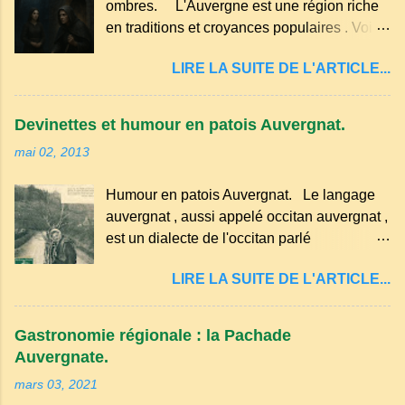
ombres. L'Auvergne est une région riche
g de beurre. Commencez par équeuter les
en traditions et croyances populaires . Voici
cerises sans les dénoyauter de préférence,
quelques-unes des croyances qui ont
passez les sous l'eau rapidement, puis
LIRE LA SUITE DE L'ARTICLE...
marqué ses campagnes : Superstitions : Le
séchez-les sur un torchon.
pain retourné. Quand, à un repas, un des
convives tourne son pain à l’envers, les
Devinettes et humour en patois Auvergnat.
voisins se hâtent de planter dans le
mai 02, 2013
morceau leur fourchette ou leur couteau.
Aussitôt que le propriétaire du pain s’en
Humour en patois Auvergnat. Le langage
aperçoit, il remet le pain sur le bon coté,
auvergnat , aussi appelé occitan auvergnat ,
mais il doit payer autant de bouteilles de vin
est un dialecte de l'occitan parlé
qu’il y a de couteaux ou de fourchettes
principalement en Auvergne et dans
enfoncées dans le pain.(Arrondissement
LIRE LA SUITE DE L'ARTICLE...
certaines parties du Massif central . Il
d’Ambert). Les quatre chemins. Quand
appartient à la famille des langues romanes
deux chemins se rencontrent et se coupent,
et est classé parmi les dialectes du nord-
leur intersection forme un carrefour qui a
Gastronomie régionale : la Pachade
occitan . Bien que le nombre de locuteurs
un...
Auvergnate.
ait diminué, il reste présent dans certaines
mars 03, 2021
zones rurales et dans la culture populaire,