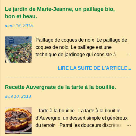
appartient à la famille des langues romanes
Le jardin de Marie-Jeanne, un paillage bio,
et est classé parmi les dialectes du nord-
bon et beau.
occitan . Bien que le nombre de locuteurs
mars 16, 2015
ait diminué au fil des décennies, il reste une
langue riche en expressions et en traditions.
Paillage de coques de noix Le paillage de
Par exemple, on trouve des mots typiques
coques de noix. Le paillage est une
comme "agourer" (s'accroupir) ou "aze"
technique de jardinage qui consiste à
(âne, utilisé aussi pour désigner quelqu'un
recouvrir le sol avec des matériaux
de naïf). Souvenirs de la langue d’
LIRE LA SUITE DE L'ARTICLE...
organiques, minéraux ou synthétiques pour
Auvergne particulièrement du Puy-de-
le protéger et améliorer sa fertilité. Il
Dôme . A Adrillier : arbres de la famille...
présente plusieurs avantages : Réduction
Recette Auvergnate de la tarte à la bouillie.
des arrosages : Le paillage limite
avril 10, 2013
l'évaporation de l'eau et conserve l'humidité
du sol. Diminution des mauvaises herbes : Il
Tarte à la bouillie La tarte à la bouillie
empêche la lumière d'atteindre le sol, ce qui
d’Auvergne, un dessert simple et généreux
freine la germination des adventices.
du terroir Parmi les douceurs discrètes
Protection contre les intempéries : Il
mais inoubliables de la cuisine auvergnate,
préserve le sol du froid en hiver et de la