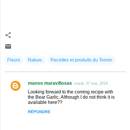
Fleurs
Nature.
Recettes et produits du Terroir.
manos maravillosas
mardi, 07 mai, 2019
C
Looking forward to the coming recipe with
o
the Bear Garlic. Although I do not think it is
available here??
m
m
RÉPONDRE
e
n