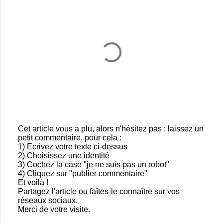
t
a
i
r
e
s
Cet article vous a plu, alors n'hésitez pas : laissez un
petit commentaire, pour cela :
E
1) Ecrivez votre texte ci-dessus
n
2) Choisissez une identité
r
3) Cochez la case "je ne suis pas un robot"
e
4) Cliquez sur "publier commentaire"
g
Et voilà !
i
Partagez l'article ou faîtes-le connaître sur vos
s
réseaux sociaux.
t
Merci de votre visite.
r
e