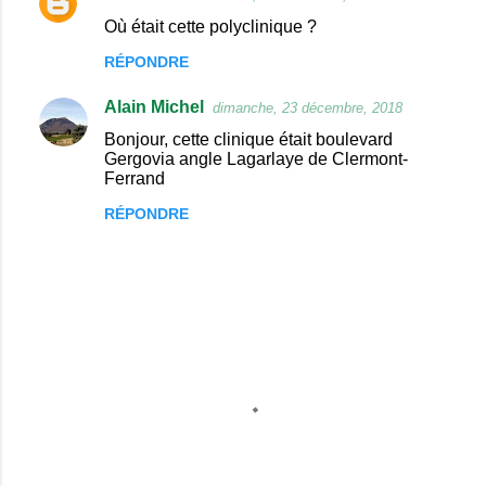
C
Où était cette polyclinique ?
o
RÉPONDRE
m
m
Alain Michel
dimanche, 23 décembre, 2018
e
Bonjour, cette clinique était boulevard
n
Gergovia angle Lagarlaye de Clermont-
Ferrand
t
RÉPONDRE
a
i
r
e
s