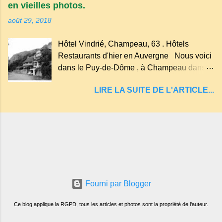
en vieilles photos.
on dit : un " Gour " c 'est ainsi qu'on appelle
août 29, 2018
un rutoir sur lequel on fait rouire le chanvre,
(tremper). Longtemps considéré comme
Hôtel Vindrié, Champeau, 63 . Hôtels
"sans fond" et en forme d'entonnoir
Restaurants d'hier en Auvergne Nous voici
entraînant vers les entrailles de la terre, les
dans le Puy-de-Dôme , à Champeau dans
malheureux qui s'approchaient trop de
les gorges de la Sioule , sur la commune de
LIRE LA SUITE DE L'ARTICLE...
Servant . L'Hôtel-Restaurant Vindrié était
réputé pour ses bonnes fritures, ses truites,
son jambon de pays et son poulet cocotte,
selon les publicités. Dans un tel
Fourni par Blogger
Ce blog applique la RGPD, tous les articles et photos sont la propriété de l'auteur.