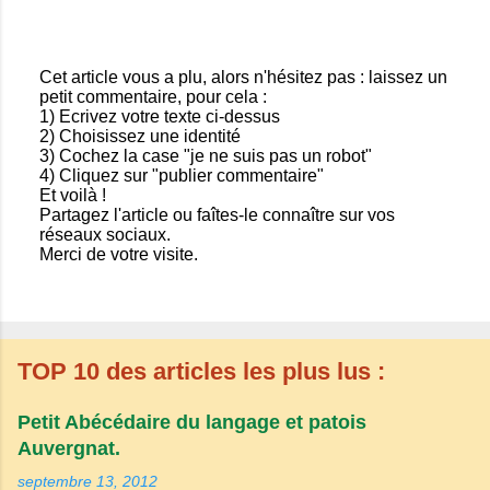
Cet article vous a plu, alors n'hésitez pas : laissez un
petit commentaire, pour cela :
E
1) Ecrivez votre texte ci-dessus
n
2) Choisissez une identité
r
3) Cochez la case "je ne suis pas un robot"
e
4) Cliquez sur "publier commentaire"
g
Et voilà !
i
Partagez l'article ou faîtes-le connaître sur vos
s
réseaux sociaux.
t
Merci de votre visite.
r
e
r
u
n
c
TOP 10 des articles les plus lus :
o
m
m
Petit Abécédaire du langage et patois
e
Auvergnat.
n
t
septembre 13, 2012