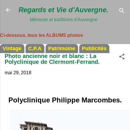
Accéder au c
Regards et Vie d'Auvergne.
Mémoire et traditions d'Auvergne
Ci-dessous, tous les ALBUMS photos
Vintage
C.P.A
Patrimoine
Publicités
Photo ancienne noir et blanc : La
Polyclinique de Clermont-Ferrand.
mai 29, 2018
Polyclinique Philippe Marcombes.