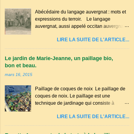
a
i
Abécédaire du langage auvergnat : mots et
r
e
expressions du terroir. Le langage
auvergnat, aussi appelé occitan auvergnat ,
est un dialecte de l'occitan parlé
LIRE LA SUITE DE L'ARTICLE...
principalement en Auvergne et dans
certaines parties du Massif central . Il
appartient à la famille des langues romanes
Le jardin de Marie-Jeanne, un paillage bio,
et est classé parmi les dialectes du nord-
bon et beau.
occitan . Bien que le nombre de locuteurs
mars 16, 2015
ait diminué au fil des décennies, il reste une
langue riche en expressions et en traditions.
Paillage de coques de noix Le paillage de
Par exemple, on trouve des mots typiques
coques de noix. Le paillage est une
comme "agourer" (s'accroupir) ou "aze"
technique de jardinage qui consiste à
(âne, utilisé aussi pour désigner quelqu'un
recouvrir le sol avec des matériaux
de naïf). Souvenirs de la langue d’
LIRE LA SUITE DE L'ARTICLE...
organiques, minéraux ou synthétiques pour
Auvergne particulièrement du Puy-de-
le protéger et améliorer sa fertilité. Il
Dôme . A Adrillier : arbres de la famille...
présente plusieurs avantages : Réduction