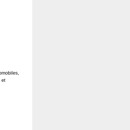
omobiles,
 et