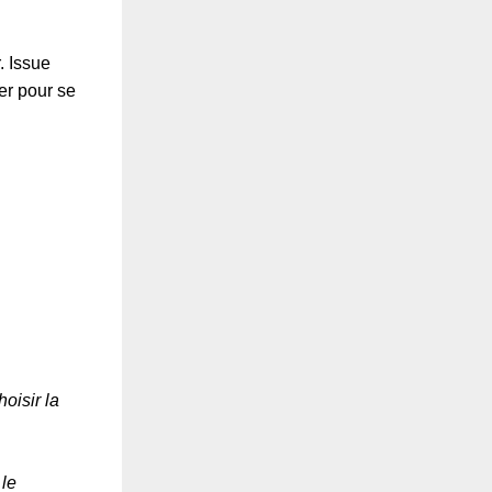
. Issue
er pour se
oisir la
 le