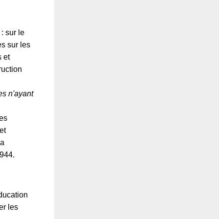
 sur le
s sur les
 et
ruction
es n'ayant
ues
et
la
1944.
éducation
er les