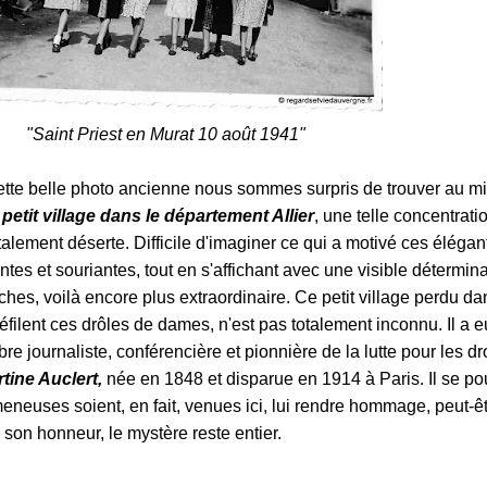
"Saint Priest en Murat 10
août
1941"
tte belle photo ancienne nous sommes surpris de trouver au mi
 petit village dans le département Allier
, une telle concentrati
alement déserte. Difficile d'imaginer ce qui a motivé ces élégan
antes et souriantes, tout en s'affichant avec une visible détermin
s, voilà encore plus extraordinaire. Ce petit village perdu da
lent ces drôles de dames, n'est pas totalement inconnu. Il a e
re journaliste, conférencière et pionnière de la lutte pour les dr
tine Auclert,
née en 1848 et disparue en 1914 à Paris. Il se pou
neuses soient, en fait, venues ici, lui rendre hommage, peut-êt
 son honneur, le mystère reste entier.