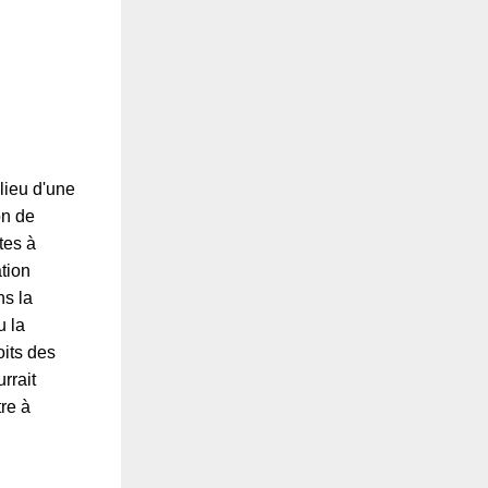
lieu d'une
on de
tes à
ation
ns la
u la
oits des
rrait
re à