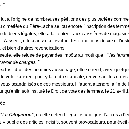
r "
ut à l'origine de nombreuses pétitions des plus variées comme :
 cimetière du Père-Lachaise, ou encore l'inscription des femme
on de biens légales, elle a fait obtenir aux caissières de magasins
 s’asseoir, elle a aussi fait évoluer les conditions de vie et l'inst
 et bien d'autres revendications.
eule, elle refuse de payer des impôts au motif que :
" les femm
 avoir de charges. "
xclusif droit des hommes au suffrage, elle se rend, avec quelq
de vote Parisien, pour y faire du scandale, renversant les urnes 
s yeux scandalisés de ces messieurs. Il faudra attendre la fin de 
qu'enfin soit institué le Droit de vote des femmes, le 21 avril 
gée
"La Citoyenne",
où elle défend l’égalité juridique, l’accès à l’
e y publie des articles incisifs, souvent provocateurs, pour éveill