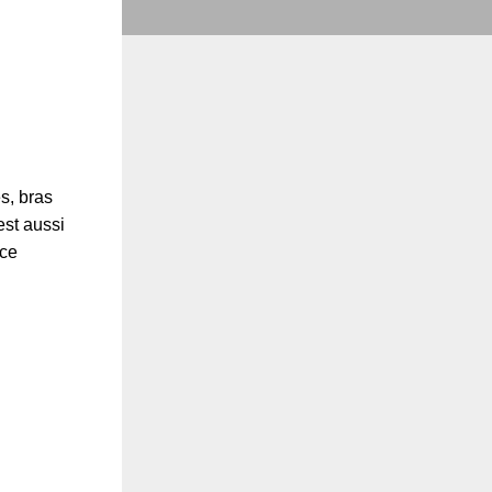
s, bras
est aussi
nce