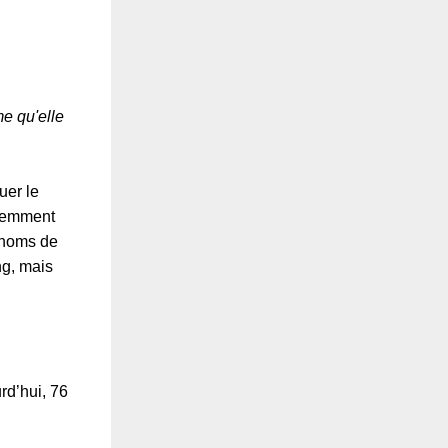
e qu'elle
uer le
récemment
s noms de
ng, mais
rd’hui, 76