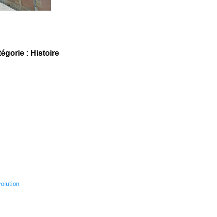
tégorie : Histoire
olution